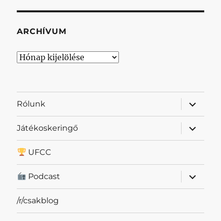
ARCHÍVUM
Archívum
almenü
Rólunk
szétnyit
almenü
Játékoskeringő
szétnyit
UFCC
almenü
Podcast
szétnyit
/r/csakblog