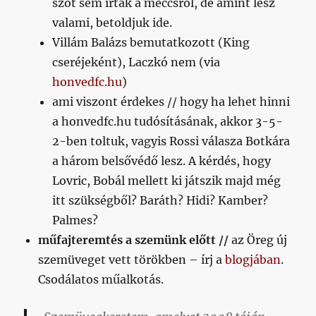
szót sem írtak a meccsről, de amint lesz
valami, betoldjuk ide.
Villám Balázs bemutatkozott (King
cseréjeként), Laczkó nem (via
honvedfc.hu
)
ami viszont érdekes // hogy ha lehet hinni
a honvedfc.hu tudósításának, akkor 3-5-
2-ben toltuk, vagyis Rossi válasza Botkára
a három belsővédő lesz. A kérdés, hogy
Lovric, Bobál mellett ki játszik majd még
itt szükségből? Baráth? Hidi? Kamber?
Palmes?
műfajteremtés a szemünk előtt //
az Öreg új
szemüveget vett törökben – írj a
blogjában
.
Csodálatos műalkotás.