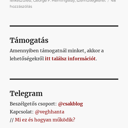
felkészülési
,
George F. Hemingway
,
szemüvegkeret
48
Napikispest
hozzászólás
2017.01.19.
című
bejegyzéshez
Támogatás
Amennyiben támogatnál minket, akkor a
lehetőségekről
itt találsz információt
.
Telegram
Beszélgetős csoport:
@csakblog
Kapcsolat:
@veghhanta
//
Mi ez és hogyan működik?