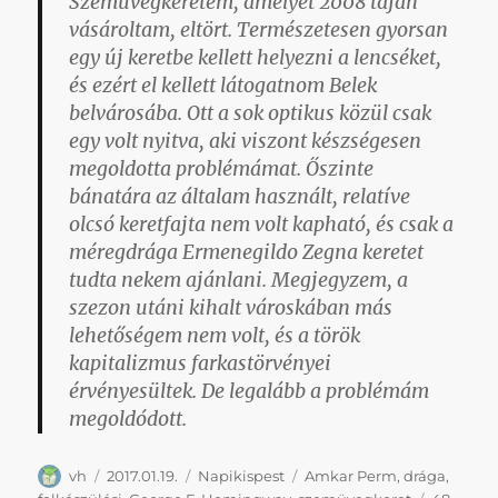
Szemüvegkeretem, amelyet 2008 táján
vásároltam, eltört. Természetesen gyorsan
egy új keretbe kellett helyezni a lencséket,
és ezért el kellett látogatnom Belek
belvárosába. Ott a sok optikus közül csak
egy volt nyitva, aki viszont készségesen
megoldotta problémámat. Őszinte
bánatára az általam használt, relatíve
olcsó keretfajta nem volt kapható, és csak a
méregdrága Ermenegildo Zegna keretet
tudta nekem ajánlani. Megjegyzem, a
szezon utáni kihalt városkában más
lehetőségem nem volt, és a török
kapitalizmus farkastörvényei
érvényesültek. De legalább a problémám
megoldódott.
Szerző
Közzétéve
Kategória
Címke
vh
2017.01.19.
Napikispest
Amkar Perm
,
drága
,