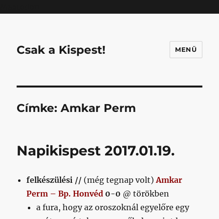
Mastodon
Csak a Kispest!
MENÜ
Címke:
Amkar Perm
Napikispest 2017.01.19.
felkészülési //
(még tegnap volt)
Amkar
Perm – Bp. Honvéd
0-0
@ törökben
a fura, hogy az oroszoknál egyelőre egy