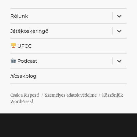
almenü
Rólunk
szétnyit
almenü
Játékoskeringő
szétnyit
UFCC
almenü
Podcast
szétnyit
/r/csakblog
Csak a Kispest!
Személyes adatok védelme
Köszönjük
WordPress!