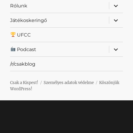
almenü
Rólunk
szétnyit
almenü
Játékoskeringő
szétnyit
UFCC
almenü
Podcast
szétnyit
/r/csakblog
Csak a Kispest!
Személyes adatok védelme
Köszönjük
WordPress!