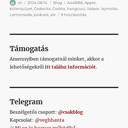
Szerző
Közzétéve
Kategória
Címke
vh
2024.08.14.
Blog
A4ABB6
,
Apple
,
billentyűzet
,
Cedevita
,
Cockta
,
hangcucc
,
italpor
,
lejmolás
,
Jótétszolgálati
Lemonsoda
,
podcast
,
sör
9 hozzászólás
lejmolós
poszt
című
bejegyzéshez
Támogatás
Amennyiben támogatnál minket, akkor a
lehetőségekről
itt találsz információt
.
Telegram
Beszélgetős csoport:
@csakblog
Kapcsolat:
@veghhanta