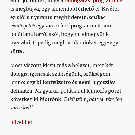
amit jól mutat, hogy a
támogatási programunk
is megbújva, egy almenüből érhető el. Kivétel
ez alól a nyaranta meghirdetett
legyünk
vendégetek egy sörre
című programunk, ami
pofátlanul arról szól, hogy mi elmegyünk
nyaralni, ti pedig meghívtok minket egy-egy
sörre.
Most viszont kicsit más a helyzet, mert két
dologra igencsak szükségünk, szükségem
lenne:
egy billentyűzetre és némi jugoszláv
delikátra.
Magyarul: pofátlanul lejmolós poszt
következik! Mottónk:
Esküszöm, báttya, tényleg
sörre kell!
„Jótétszolgálati lejmolós poszt”
bővebben