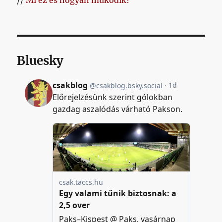
//
Mi ez és hogyan működik?
Bluesky