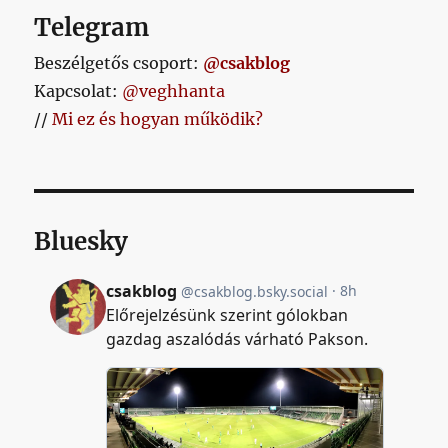
az
Telegram
épület
elé!
Beszélgetős csoport:
@csakblog
című
Kapcsolat:
@veghhanta
bejegyzéshez
//
Mi ez és hogyan működik?
Bluesky