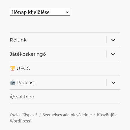
Archívum
almenü
Rólunk
szétnyit
almenü
Játékoskeringő
szétnyit
UFCC
almenü
Podcast
szétnyit
/r/csakblog
Csak a Kispest!
Személyes adatok védelme
Köszönjük
WordPress!