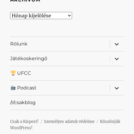
Archívum
almenü
Rólunk
szétnyit
almenü
Játékoskeringő
szétnyit
UFCC
almenü
Podcast
szétnyit
/r/csakblog
Csak a Kispest!
Személyes adatok védelme
Köszönjük
WordPress!