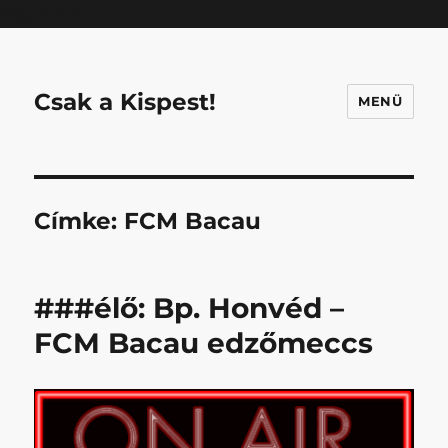
Mastodon
Csak a Kispest!
MENÜ
Címke:
FCM Bacau
###élő: Bp. Honvéd –
FCM Bacau edzőmeccs