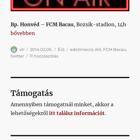
Bp. Honvéd – FCM Bacau
, Bozsik-stadion, 14h
„###élő: Bp. Honvéd – FCM Bacau edzőmeccs”
bővebben
Szerző
Közzétéve
Kategória
Címke
vh
2014.02.05.
Élő
edzőmeccs
,
élő
,
FCM Bacau
,
###élő:
twitter
11 hozzászólás
Bp.
Honvéd
–
FCM
Bacau
Támogatás
edzőmeccs
című
Amennyiben támogatnál minket, akkor a
bejegyzéshez
lehetőségekről
itt találsz információt
.