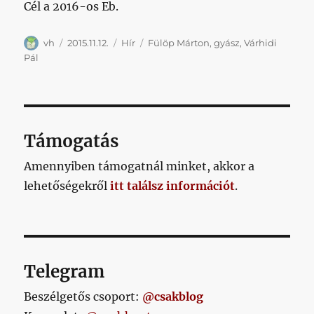
Cél a 2016-os Eb.
Szerző
Közzétéve
Kategória
Címke
vh
2015.11.12.
Hír
Fülöp Márton
,
gyász
,
Várhidi
Pál
Támogatás
Amennyiben támogatnál minket, akkor a
lehetőségekről
itt találsz információt
.
Telegram
Beszélgetős csoport:
@csakblog