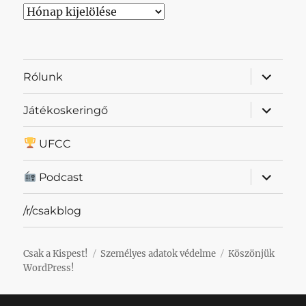
Archívum
almenü
Rólunk
szétnyit
almenü
Játékoskeringő
szétnyit
UFCC
almenü
Podcast
szétnyit
/r/csakblog
Csak a Kispest!
Személyes adatok védelme
Köszönjük
WordPress!