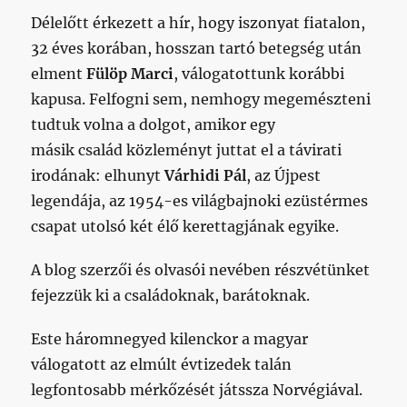
Délelőtt érkezett a hír, hogy iszonyat fiatalon,
32 éves korában, hosszan tartó betegség után
elment
Fülöp Marci
, válogatottunk korábbi
kapusa. Felfogni sem, nemhogy megemészteni
tudtuk volna a dolgot, amikor egy
másik család közleményt juttat el a távirati
irodának: elhunyt
Várhidi Pál
, az Újpest
legendája, az 1954-es világbajnoki ezüstérmes
csapat utolsó két élő kerettagjának egyike.
A blog szerzői és olvasói nevében részvétünket
fejezzük ki a családoknak, barátoknak.
Este háromnegyed kilenckor a magyar
válogatott az elmúlt évtizedek talán
legfontosabb mérkőzését játssza Norvégiával.