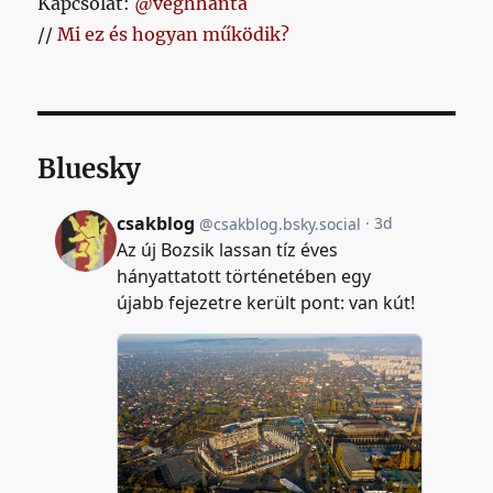
Kapcsolat:
@veghhanta
//
Mi ez és hogyan működik?
Bluesky