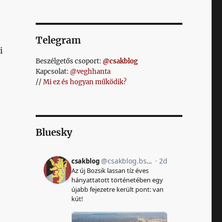
Telegram
i
Beszélgetős csoport:
@csakblog
Kapcsolat:
@veghhanta
//
Mi ez és hogyan működik?
Bluesky