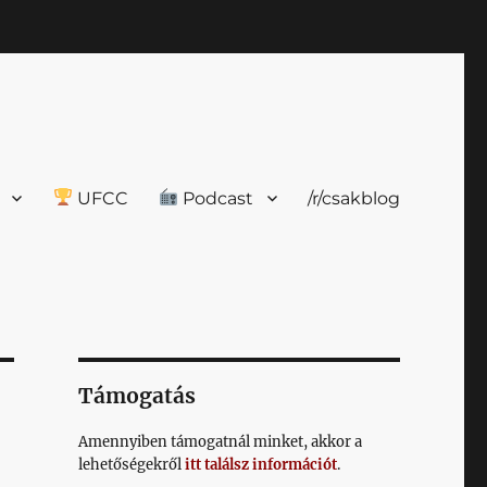
UFCC
Podcast
/r/csakblog
Támogatás
Amennyiben támogatnál minket, akkor a
lehetőségekről
itt találsz információt
.