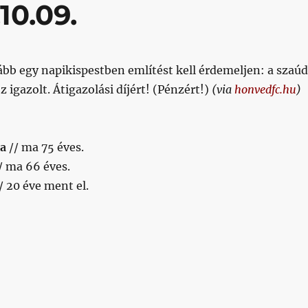
10.09.
ább egy napikispestben említést kell érdemeljen: a szaúd
 igazolt. Átigazolási díjért! (Pénzért!)
(via
honvedfc.hu
)
la
// ma 75 éves.
/ ma 66 éves.
/ 20 éve ment el.
20.10.09.”