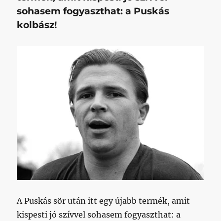
(
sohasem fogyaszthat: a Puskás
című
kolbász!
bejegyzéshez
A Puskás sör után itt egy újabb termék, amit
kispesti jó szívvel sohasem fogyaszthat: a