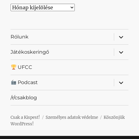
Archívum
almenü
Rólunk
szétnyit
almenü
Játékoskeringő
szétnyit
UFCC
almenü
Podcast
szétnyit
/r/csakblog
Csak a Kispest!
Személyes adatok védelme
Köszönjük
WordPress!