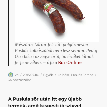
Mészáros Lőrinc felcsúti polgármester
Puskás kolbászából nem lesz semmi. Pedig
Öcsi bácsi özvegye örül, ha értéket látnak
férje nevében. – írja a
BorsOnline
Szerző
Közzétéve
Kategória
Címke
vh
2015.07.10.
Egyéb
kolbász
,
Puskás Ferenc
Jajj,
34 hozzászólás
mégsem
lesz
Puskás
A Puskás sör után itt egy újabb
kolbász
:
termék, amit kispesti jó szívvel