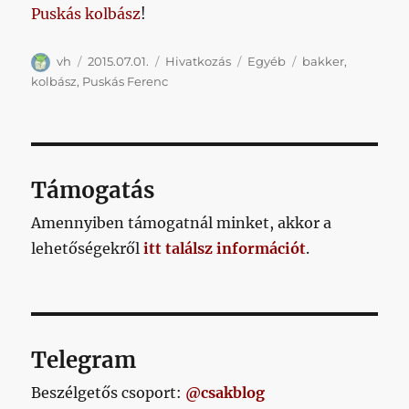
Puskás kolbász
!
Szerző
Közzétéve
Forma
Kategória
Címke
vh
2015.07.01.
Hivatkozás
Egyéb
bakker
,
kolbász
,
Puskás Ferenc
Támogatás
Amennyiben támogatnál minket, akkor a
lehetőségekről
itt találsz információt
.
Telegram
Beszélgetős csoport:
@csakblog