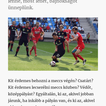
lenne, most lehet, bajnokságot
ünneplünk.
Kit érdemes behozni a meccs végén? Csatárt?
Kit érdemes lecserélni meccs közben? Védőt,
középpályást? Egyáltalán, ki az, akivel jobban
járunk, ha inkább a pályán van, és ki az, akivel