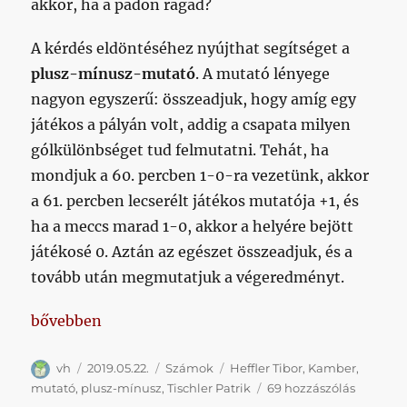
akkor, ha a padon ragad?
A kérdés eldöntéséhez nyújthat segítséget a
plusz-mínusz-mutató
. A mutató lényege
nagyon egyszerű: összeadjuk, hogy amíg egy
játékos a pályán volt, addig a csapata milyen
gólkülönbséget tud felmutatni. Tehát, ha
mondjuk a 60. percben 1-0-ra vezetünk, akkor
a 61. percben lecserélt játékos mutatója +1, és
ha a meccs marad 1-0, akkor a helyére bejött
játékosé 0. Aztán az egészet összeadjuk, és a
tovább után megmutatjuk a végeredményt.
„Mindenféle egyéb jellegű kimutatások a bajnoki i
bővebben
Szerző
Közzétéve
Kategória
Címke
vh
2019.05.22.
Számok
Heffler Tibor
,
Kamber
,
Mindenf
mutató
,
plusz-mínusz
,
Tischler Patrik
69 hozzászólás
egyéb