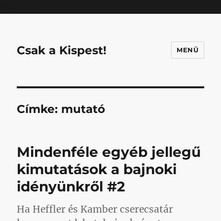
Mastodon
Csak a Kispest!
MENÜ
Címke:
mutató
Mindenféle egyéb jellegű
kimutatások a bajnoki
idényünkről #2
Ha Heffler és Kamber cserecsatár