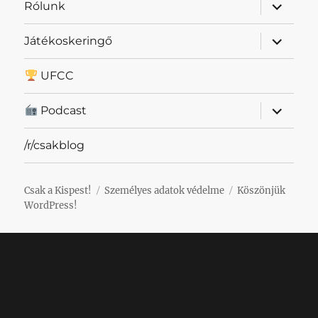
almenü
Rólunk
szétnyit
almenü
Játékoskeringő
szétnyit
UFCC
almenü
Podcast
szétnyit
/r/csakblog
Csak a Kispest!
Személyes adatok védelme
Köszönjük
WordPress!