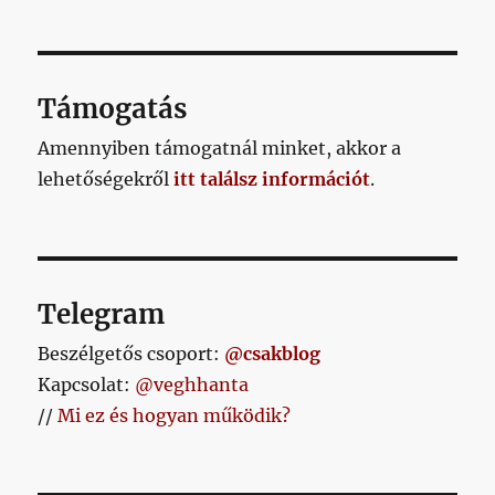
jellegű
kimutat
a
bajnoki
Támogatás
idényün
#2
Amennyiben támogatnál minket, akkor a
című
lehetőségekről
itt találsz információt
.
bejegyz
Telegram
Beszélgetős csoport:
@csakblog
Kapcsolat:
@veghhanta
//
Mi ez és hogyan működik?