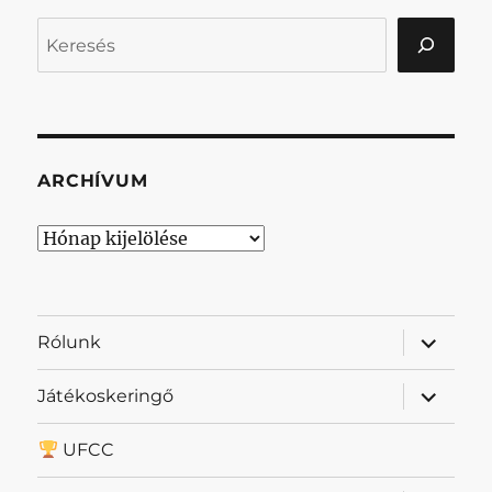
Keresés
ARCHÍVUM
Archívum
almenü
Rólunk
szétnyit
almenü
Játékoskeringő
szétnyit
UFCC