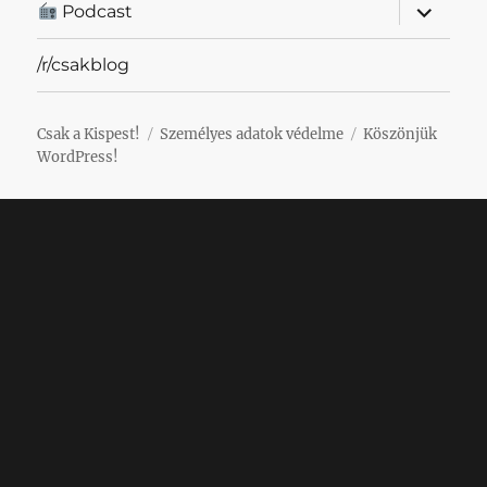
almenü
Podcast
szétnyit
/r/csakblog
Csak a Kispest!
Személyes adatok védelme
Köszönjük
WordPress!