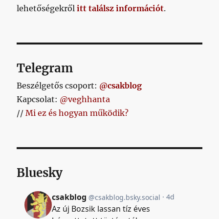
című
lehetőségekről
itt találsz információt
.
bejegyzéshez
Telegram
Beszélgetős csoport:
@csakblog
Kapcsolat:
@veghhanta
//
Mi ez és hogyan működik?
Bluesky