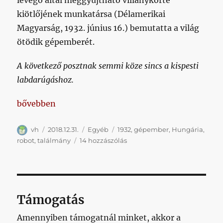
levegő által meggyújtható villanykörte
kiötlőjének munkatársa (Délamerikai
Magyarság, 1932. június 16.) bemutatta a világ
ötödik gépemberét.
A következő posztnak semmi köze sincs a kispesti
labdarúgáshoz.
„A kispesti gépemberrel kívánnánk nagyon boldog ú
bővebben
Szerző
Közzétéve
Kategória
Címke
vh
2018.12.31.
Egyéb
1932
,
gépember
,
Hungária
,
A
robot
,
találmány
14 hozzászólás
kispesti
gépemberrel
kívánnánk
nagyon
boldog
Támogatás
új
évet
Amennyiben támogatnál minket, akkor a