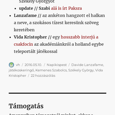
Székely Györgyöt
update // Szabi
alá is írt Paksra
Lanzafame //
az ankéton hangzott el halkan
a neve, a szokásos tízest keresünk szöveg
keretében
Vida Kristopher //
egy
hosszabb interjú a
csakfocin
az akadémiánkról a holland egybe
teleportált játékossal
Szerző
Közzétéve
Kategória
Címke
vh
2016.05.10.
Napikispest
Davide Lanzafame
,
játékoskeringő
,
Kemenes Szabolcs
,
Székely György
,
Vida
Napikispest
Kristopher
22 hozzászólás
2016.05.10.
című
bejegyzéshez
Támogatás