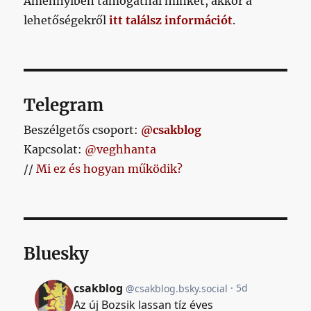
Amennyiben támogatnál minket, akkor a
lehetőségekről
itt találsz információt
.
Telegram
Beszélgetős csoport:
@csakblog
Kapcsolat:
@veghhanta
//
Mi ez és hogyan működik?
Bluesky