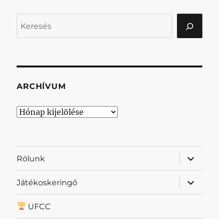
Keresés
ARCHÍVUM
Archívum
almenü
Rólunk
szétnyit
almenü
Játékoskeringő
szétnyit
UFCC