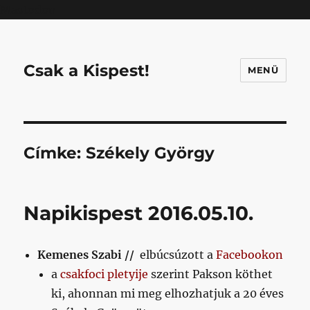
Mastodon
Csak a Kispest!
MENÜ
Címke:
Székely György
Napikispest 2016.05.10.
Kemenes Szabi //
elbúcsúzott a
Facebookon
a
csakfoci pletyije
szerint Pakson köthet
ki, ahonnan mi meg elhozhatjuk a 20 éves