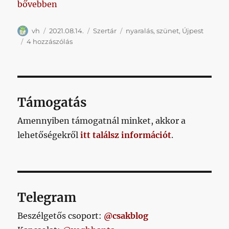
„Nyaralás > Kispest, illetve”
bővebben
Szerző
Közzétéve
Kategória
Címke
vh
2021.08.14.
Szertár
nyaralás
,
szünet
,
Újpest
Nyaralás
4 hozzászólás
>
Kispest,
illetve
című
bejegyzéshez
Támogatás
Amennyiben támogatnál minket, akkor a
lehetőségekről
itt találsz információt
.
Telegram
Beszélgetős csoport:
@csakblog