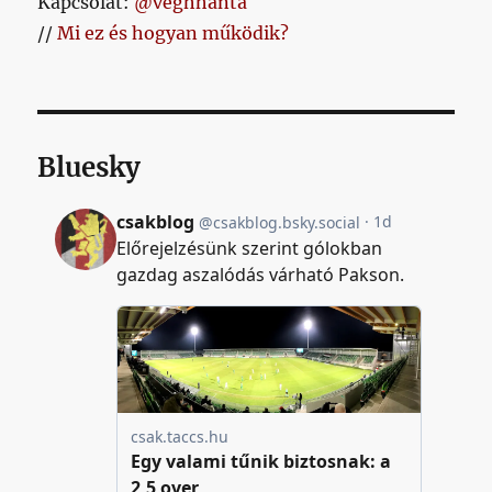
Kapcsolat:
@veghhanta
//
Mi ez és hogyan működik?
Bluesky