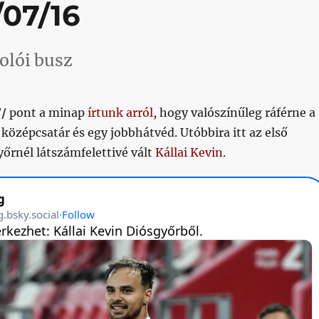
/07/16
kolói busz
//
pont a minap
írtunk arról
, hogy valószínűleg ráférne a
középcsatár és egy jobbhátvéd. Utóbbira itt az első
yőrnél látszámfelettivé vált
Kállai Kevin
.