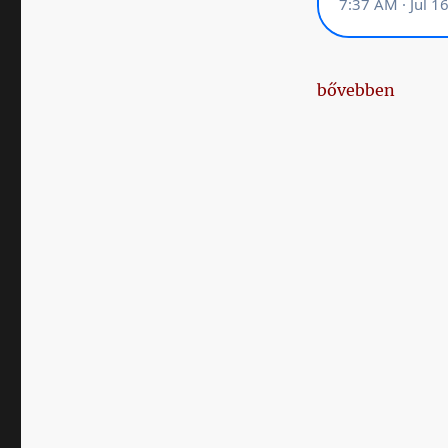
„Napikispest 20
bővebben