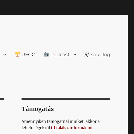
UFCC
Podcast
/r/csakblog
Támogatás
Amennyiben támogatnál minket, akkor a
lehetőségekről
itt találsz információt
.