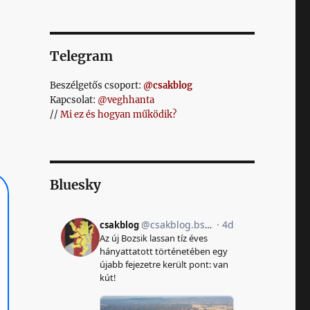
Telegram
Beszélgetős csoport:
@csakblog
Kapcsolat:
@veghhanta
//
Mi ez és hogyan működik?
Bluesky