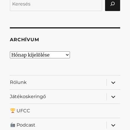
Keresés
ARCHÍVUM
Archívum
almenü
Rólunk
szétnyit
almenü
Játékoskeringő
szétnyit
UFCC
almenü
Podcast
szétnyit