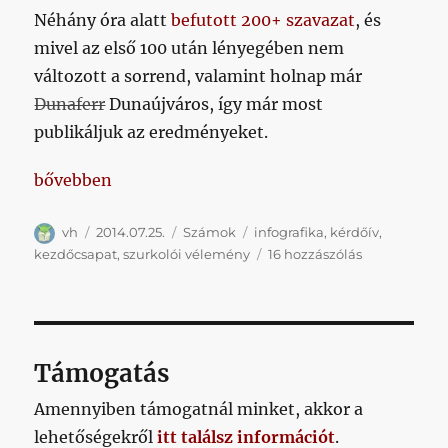
Néhány óra alatt
befutott 200+ szavazat
, és
mivel az első 100 után lényegében nem
változott a sorrend, valamint holnap már
Dunaferr
Dunaújváros, így már most
publikáljuk az eredményeket.
„Itt a Nagy Közös Kezdőcsapat”
bővebben
Szerző
Közzétéve
Kategória
Címke
vh
2014.07.25.
Számok
infografika
,
kérdőív
,
Itt
kezdőcsapat
,
szurkolói vélemény
16 hozzászólás
a
Nagy
Közös
Kezdőcsapat
című
Támogatás
bejegyzéshe
Amennyiben támogatnál minket, akkor a
lehetőségekről
itt találsz információt
.