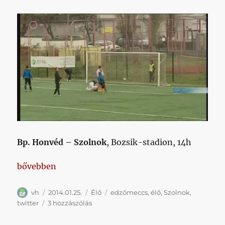
Bp. Honvéd – Szolnok
, Bozsik-stadion, 14h
„###élő: Honvéd – Szolnok edzőmeccs”
bővebben
Szerző
Közzétéve
Kategória
Címke
vh
2014.01.25.
Élő
edzőmeccs
,
élő
,
Szolnok
,
###élő:
twitter
3 hozzászólás
Honvéd
–