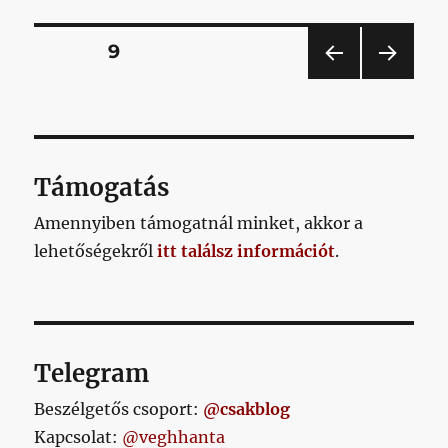
Szolnok
edzőmeccs
Bejegyzések
OLDAL
9
című
bejegyzéshez
ELŐ
KÖV
lapozása
ZŐ
ETKE
OLD
ZŐ
AL
OLD
AL
Támogatás
Amennyiben támogatnál minket, akkor a
lehetőségekről
itt találsz információt
.
Telegram
Beszélgetős csoport:
@csakblog
Kapcsolat:
@veghhanta