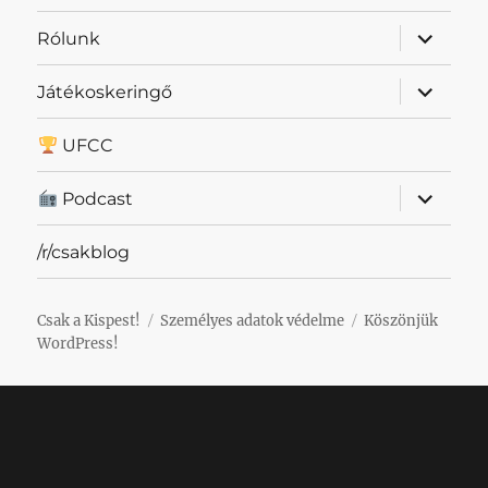
almenü
Rólunk
szétnyit
almenü
Játékoskeringő
szétnyit
UFCC
almenü
Podcast
szétnyit
/r/csakblog
Csak a Kispest!
Személyes adatok védelme
Köszönjük
WordPress!