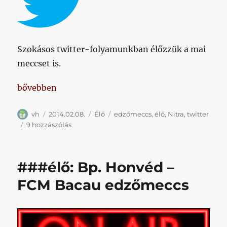
Szokásos twitter-folyamunkban élőzzük a mai
meccset is.
„###élő: Honvéd – Nitra edzőmeccs”
bővebben
Szerző
Közzétéve
Kategória
Címke
vh
2014.02.08.
Élő
edzőmeccs
,
élő
,
Nitra
,
twitter
###élő:
9 hozzászólás
Honvéd
–
Nitra
###élő: Bp. Honvéd –
edzőmeccs
című
FCM Bacau edzőmeccs
bejegyzéshez