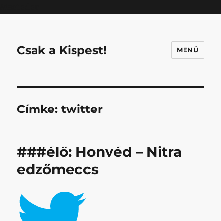
Mastodon
Csak a Kispest!
MENÜ
Címke:
twitter
###élő: Honvéd – Nitra
edzőmeccs