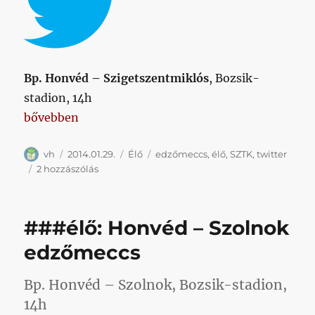
Bp. Honvéd – Szigetszentmiklós
, Bozsik-
stadion, 14h
„###élő: Honvéd – Szigetszentmiklós edzőmeccs”
bővebben
Szerző
Közzétéve
Kategória
Címke
vh
2014.01.29.
Élő
edzőmeccs
,
élő
,
SZTK
,
twitter
###élő:
2 hozzászólás
Honvéd
–
Szigetszentmiklós
###élő: Honvéd – Szolnok
edzőmeccs
című
edzőmeccs
bejegyzéshez
Bp. Honvéd – Szolnok, Bozsik-stadion,
14h