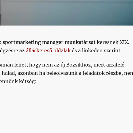
pp
sportmarketing manager munkatársat
keresnek XIX.
égzésre az
álláskereső oldalak
és a linkeden szerint.
imán lehet, hogy nem az új Bozsikhoz, mert arrafelé
halad, azonban ha beleolvasunk a feladatok részbe, ne
ennünk kétség:
 az eredetileg tervezett átadás után csak úgy dübörög a