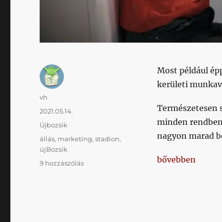
Most például é
kerületi munkav
Szerző
vh
Természetesen s
Közzétéve
2021.05.14.
minden rendben 
Kategória
Újbozsik
nagyon marad b
Címke
állás
,
marketing
,
stadion
,
újBozsik
„Közel egy évvel
bővebben
Közel
9 hozzászólás
egy
évvel
az
eredetileg
tervezett