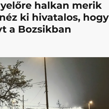
gyelőre halkan merik
éz ki hivatalos, hogy
yt a Bozsikban