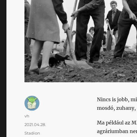
Nincs is jobb, m
mosdó, zuhany, 
Szerző
vh
Ma például az M
Közzétéve
2021.04.28.
agráriumban ne
Kategória
Stadion