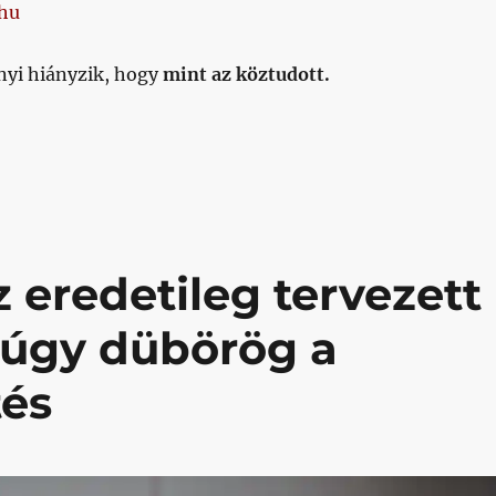
hu
nyi hiányzik, hogy
mint az köztudott.
 Egyelőre halkan merik mondani, de úgy néz ki hivatalo
z eredetileg tervezett
 úgy dübörög a
tés