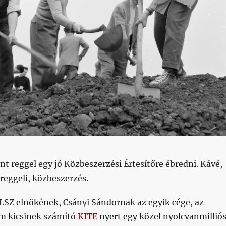
int reggel egy jó Közbeszerzési Értesítőre ébredni. Kávé,
reggeli, közbeszerzés.
LSZ elnökének, Csányi Sándornak az egyik cége, az
m kicsinek számító
KITE
nyert egy közel nyolcvanmillió