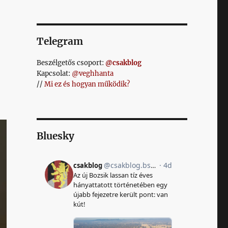
Telegram
Beszélgetős csoport:
@csakblog
Kapcsolat:
@veghhanta
//
Mi ez és hogyan működik?
Bluesky