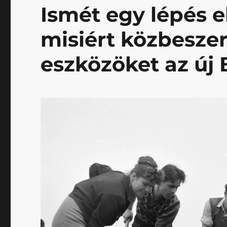
átadás
Ismét egy lépés e
után
csak
misiért közbeszer
úgy
dübörög
eszközöket az új
a
stadionüzemeltetés
című
bejegyzéshez