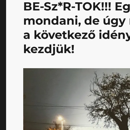
BE-Sz*R-TOK!!! E
mondani, de úgy n
a következő idén
kezdjük!