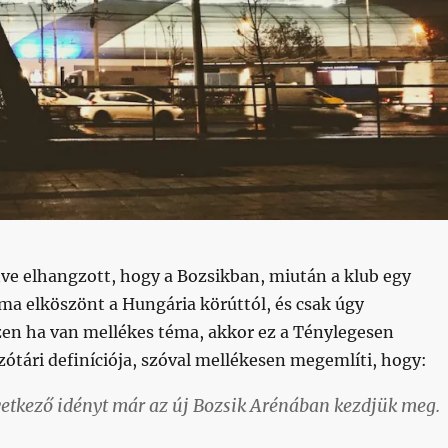
tve elhangzott, hogy a Bozsikban, miután a klub egy
ma elköszönt a Hungária körúttól, és csak úgy
zen ha van mellékes téma, akkor ez a Ténylegesen
ótári definíciója, szóval mellékesen megemlíti, hogy:
vetkező idényt már az új Bozsik Arénában kezdjük meg.