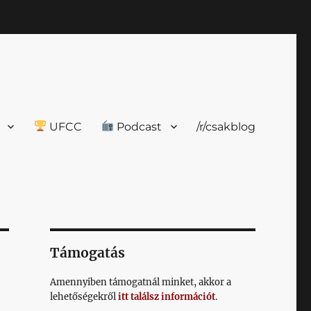
UFCC
Podcast
/r/csakblog
Támogatás
Amennyiben támogatnál minket, akkor a
lehetőségekről
itt találsz információt
.