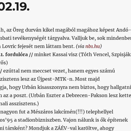
2.19.
h, az Öreg durván kikel magából magához képest Andó
mbati tevékenységét tárgyalva. Valljuk be, sok mindenbe
n Lovric fejesét nem láttam bent.
(via
nb1.hu
)
1. fordulóra //
minket Kassai visz (Tóth Vencel, Szpisják
rős)
//
ezúttal nem meccset vezet, hanem egyes számú
szisztens lesz az Újpest-MTK-n. Most majd
ogja, hogy Urbán kisasszonyra nem biztos, hogy hallgatn
 az a poszt. (Urbán Eszter a Debrecen-Pakson lesz kett
ali asszisztens.)
nagyon fut a Mészáros lakcímén(!!!) telephellyel
os’95 a stadionbizniszben. Vajon nálunk is ők építenek
i társként? Mondjuk a ZÁÉV-val karöltve, ahogy