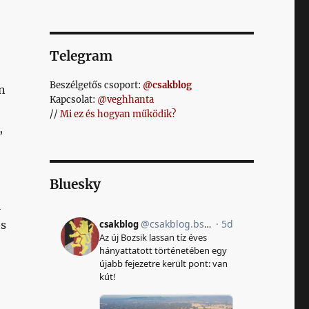
Telegram
-
Beszélgetős csoport:
@csakblog
n
Kapcsolat:
@veghhanta
//
Mi ez és hogyan működik?
,
Bluesky
i
es