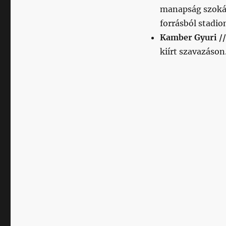
manapság szokás
forrásból stadio
Kamber Gyuri /
kiírt szavazáson