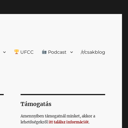
UFCC
Podcast
/r/csakblog
Támogatás
Amennyiben támogatnál minket, akkor a
lehetőségekről
itt találsz információt
.