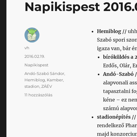
Napikispest 2016.0
Hemiblog //
uhh
Szabó spori szo
Szerző
vh
igaza van, bár é
Közzétéve
2016.02.19.
bíróküldés a 2
Kategória
Napikispest
Erdős, Olár, E
Címke
Andó-Szabó Sándor
,
Andó-Szabó 
Hemiblog
,
Kamber
,
alapvonali as
stadion
,
ZÁÉV
tapasztalni f
Napikispest
11 hozzászólás
kéne – ez nem
2016.02.19.
című
számú alapvon
bejegyzéshez
stadionépítés //
rendelkező Phar
majd konzorcium