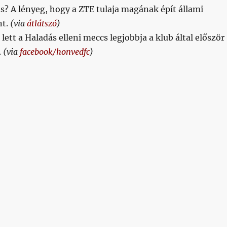
? A lényeg, hogy a ZTE tulaja magának épít állami
nt.
(via
átlátszó
)
/
lett a Haladás elleni meccs legjobbja a klub által először
.
(via
facebook/honvedfc
)