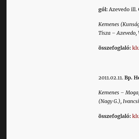
gól:
Azevedo ill
Kemenes (Kunsági
Tisza – Azevedo, 
összefoglaló:
kl
2011.02.11.
Bp. H
Kemenes – Moga, 
(Nagy G.), Ivancs
összefoglaló:
kl