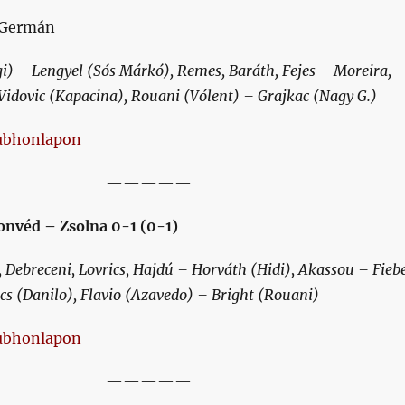
. Germán
) – Lengyel (Sós Márkó), Remes, Baráth, Fejes – Moreira,
Vidovic (Kapacina), Rouani (Vólent) – Grajkac (Nagy G.)
ubhonlapon
—————
onvéd – Zsolna 0-1 (0-1)
Debreceni, Lovrics, Hajdú – Horváth (Hidi), Akassou – Fieb
ics (Danilo), Flavio (Azavedo) – Bright (Rouani)
ubhonlapon
—————