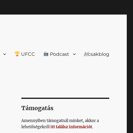
UFCC
Podcast
/r/csakblog
Támogatás
Amennyiben támogatnál minket, akkor a
lehetőségekről
itt találsz információt
.