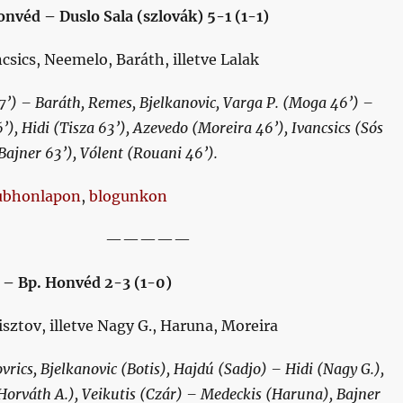
nvéd – Duslo Sala (szlovák) 5-1 (1-1)
ncsics, Neemelo, Baráth, illetve Lalak
7’) – Baráth, Remes, Bjelkanovic, Varga P. (Moga 46’) –
’), Hidi (Tisza 63’), Azevedo (Moreira 46’), Ivancsics (Sós
ajner 63’), Vólent (Rouani 46’).
ubhonlapon
,
blogunkon
—————
 – Bp. Honvéd 2-3 (1-0)
isztov, illetve Nagy G., Haruna, Moreira
vrics, Bjelkanovic (Botis), Hajdú (Sadjo) – Hidi (Nagy G.),
Horváth A.), Veikutis (Czár) – Medeckis (Haruna), Bajner