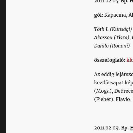
2011.02.05.
Bp. 
gól:
Kapacina, A
Tóth I. (Kunsági)
Akassou (Tisza), 
Danilo (Rouani)
összefoglaló:
kl
Az eddig lejátsz
kezdőcsapat kép
(Moga), Debrece
(Fieber), Flavio,
2011.02.09.
Bp. 