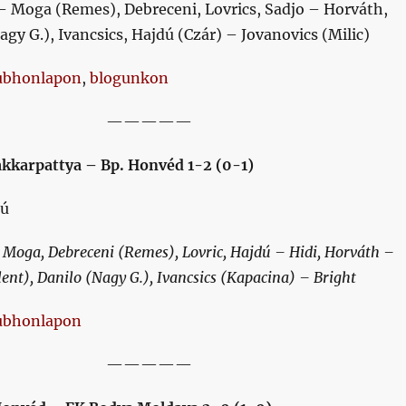
– Moga (Remes), Debreceni, Lovrics, Sadjo – Horváth,
agy G.), Ivancsics, Hajdú (Czár) – Jovanovics (Milic)
ubhonlapon
,
blogunkon
—————
akkarpattya – Bp. Honvéd 1-2 (0-1)
dú
 Moga, Debreceni (Remes), Lovric, Hajdú – Hidi, Horváth –
lent), Danilo (Nagy G.), Ivancsics (Kapacina) – Bright
ubhonlapon
—————