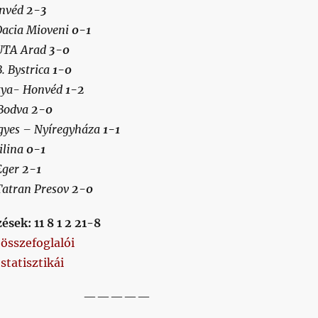
onvéd
2-3
Dacia Mioveni
0-1
 UTA Arad
3-0
. Bystrica
1-0
ttya- Honvéd
1-2
 Bodva
2-0
gyes – Nyíregyháza
1-1
ilina
0-1
Eger
2-1
Tatran Presov
2-0
sek: 11 8 1 2 21-8
összefoglalói
tatisztikái
—————