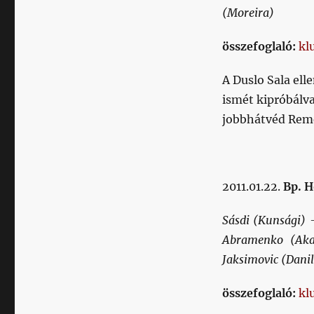
(Moreira)
összefoglaló:
kl
A Duslo Sala ell
ismét kipróbálv
jobbhátvéd Reme
2011.01.22.
Bp. H
Sásdi (Kunsági) 
Abramenko (Akass
Jaksimovic (Dani
összefoglaló:
kl