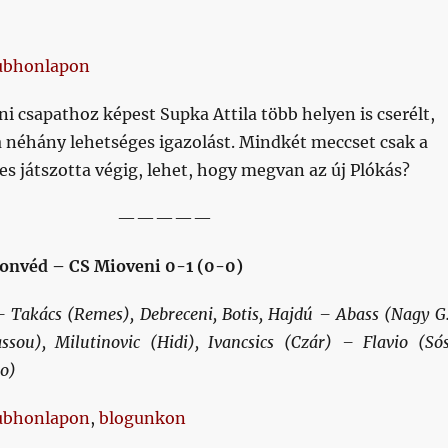
ubhonlapon
eni csapathoz képest Supka Attila több helyen is cserélt,
a néhány lehetséges igazolást. Mindkét meccset csak a
s játszotta végig, lehet, hogy megvan az új Plókás?
—————
onvéd – CS Mioveni 0-1 (0-0)
– Takács (Remes), Debreceni, Botis, Hajdú – Abass (Nagy G.
ou), Milutinovic (Hidi), Ivancsics (Czár) – Flavio (Sós
lo)
ubhonlapon
,
blogunkon