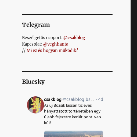
Telegram
Beszélgetős csoport:
@csakblog
Kapcsolat:
@veghhanta
//
Mi ez és hogyan működik?
Bluesky