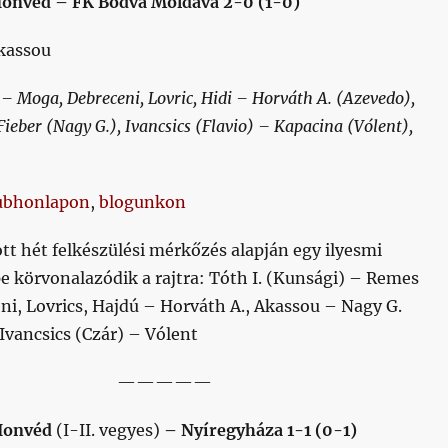
Honvéd – FK Bodva Moldava 2-0 (1-0)
kassou
 – Moga, Debreceni, Lovric, Hidi – Horváth A. (Azevedo),
Fieber (Nagy G.), Ivancsics (Flavio) – Kapacina (Vólent),
ubhonlapon
,
blogunkon
ott hét felkészülési mérkőzés alapján egy ilyesmi
e körvonalazódik a rajtra: Tóth I. (Kunsági) – Remes
ni, Lovrics, Hajdú – Horváth A., Akassou – Nagy G.
 Ivancsics (Czár) – Vólent
—————
Honvéd
(I-II. vegyes)
– Nyíregyháza 1-1 (0-1)