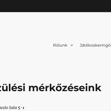
Rólunk
Játékoskeringő
észülési mérkőzéseink
Duslo Sala
5-1