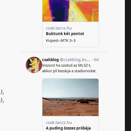
),
),