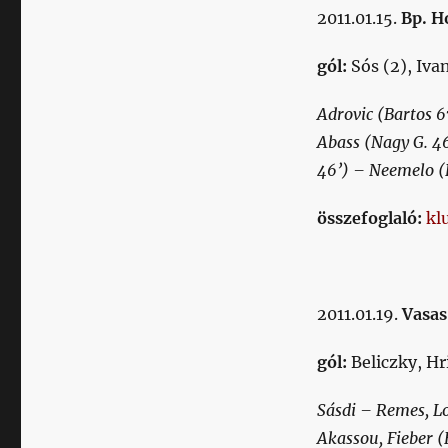
2011.01.15.
Bp. Ho
gól:
Sós (2), Iva
Adrovic (Bartos 6
Abass (Nagy G. 46
46’) – Neemelo (B
összefoglaló:
kl
2011.01.19.
Vasas
gól:
Beliczky, Hr
Sásdi – Remes, Lo
Akassou, Fieber (