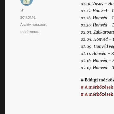
01.19. Vasas – H
Szerző
vh
01.22. Honvéd – 
Közzétéve
2011.01.16.
01.26. Honvéd –
Kategória
Archiv.népsport
01.29. Honvéd – B
Címke
edzőmeccs
02.03. Zakkarpa
02.05. Honvéd –
02.09. Honvéd ve
02.11. Honvéd – Z
02.16. Honvéd – 
02.19. Honvéd – 
# Eddigi mérkőzé
# A mérkőzések 
# A mérkőzések s