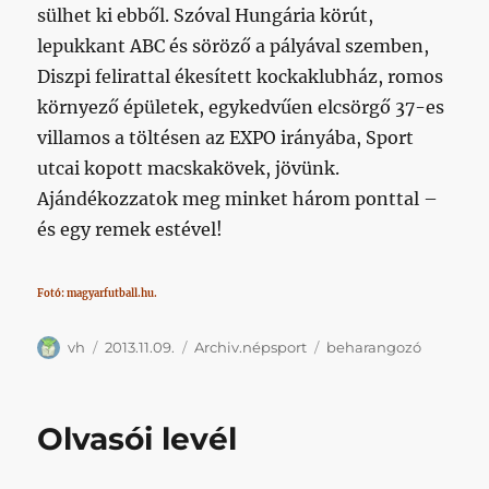
sülhet ki ebből. Szóval Hungária körút,
lepukkant ABC és söröző a pályával szemben,
Diszpi felirattal ékesített kockaklubház, romos
környező épületek, egykedvűen elcsörgő 37-es
villamos a töltésen az EXPO irányába, Sport
utcai kopott macskakövek, jövünk.
Ajándékozzatok meg minket három ponttal –
és egy remek estével!
Fotó: magyarfutball.hu.
Szerző
Közzétéve
Kategória
Címke
vh
2013.11.09.
Archiv.népsport
beharangozó
Olvasói levél