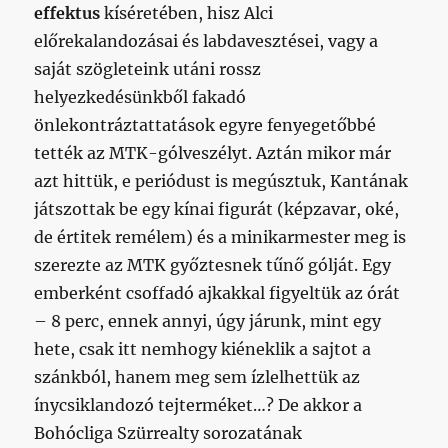
effektus
kíséretében, hisz Alci
előrekalandozásai és labdavesztései, vagy a
saját szögleteink utáni rossz
helyezkedésünkből fakadó
önlekontráztattatások egyre fenyegetőbbé
tették az MTK-gólveszélyt. Aztán mikor már
azt hittük, e periódust is megúsztuk, Kantának
játszottak be egy kínai figurát (képzavar, oké,
de értitek remélem) és a minikarmester meg is
szerezte az MTK győztesnek tűnő gólját. Egy
emberként csoffadó ajkakkal figyeltük az órát
– 8 perc, ennek annyi, úgy járunk, mint egy
hete, csak itt nemhogy kiéneklik a sajtot a
szánkból, hanem meg sem ízlelhettük az
ínycsiklandozó tejterméket…? De akkor a
Bohócliga Szürrealty sorozatának