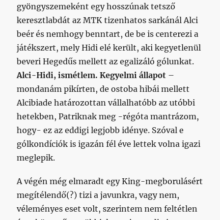
gyöngyszemeként egy hosszúnak tetsző
keresztlabdát az MTK tizenhatos sarkánál Alci
beér és nemhogy benntart, de be is centerezi a
játékszert, mely Hidi elé került, aki kegyetlenül
beveri Hegedűs mellett az egalizáló gólunkat.
Alci-Hidi, ismétlem. Kegyelmi állapot
–
mondanám pikírten, de ostoba hibái mellett
Alcibiade határozottan vállalhatóbb az utóbbi
hetekben, Patriknak meg -régóta mantrázom,
hogy- ez az eddigi legjobb idénye. Szóval e
gólkondíciók is igazán fél éve lettek volna igazi
meglepik.
A végén még elmaradt egy King-megborulásért
megítélendő(?) tizi a javunkra, vagy nem,
véleményes eset volt, szerintem nem feltétlen