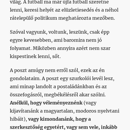
világ. A futball ma már újfa futball szeretne
lenni, keresi helyét az elüzletiesedés és a néhol
rátelepülő politikum meghatározta mezőben.
Szóval vagyunk, voltunk, leszünk, csak épp
egyre kevesebben, ami baromira nem jó
folyamat. Miközben annyira azért nem szar
kispestinek lenni, sőt.
A poszt amúgy nem erről szól, ezek az én
gondolataim. A poszt egy szurkolói levél lesz,
ami minap landolt a postaládánkban és az
összefogásról, megbékélésről akar szólni.
Anélkül, hogy véleményeznénk
(vagy
kijavítanánk a magyartalan, modoros nyelvtani
hibáit),
vagy kimondanánk, hogy a
szerkesztőség egyetért, vagy sem vele, inkább