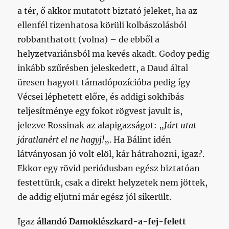
a tér, ő akkor mutatott biztató jeleket, ha az
ellenfél tizenhatosa körüli kolbászolásból
robbanthatott (volna) – de ebből a
helyzetvariánsból ma kevés akadt. Godoy pedig
inkább szűrésben jeleskedett, a Daud által
üresen hagyott támadópozícióba pedig így
Vécsei léphetett előre, és addigi sokhibás
teljesítménye egy fokot rögvest javult is,
jelezve Rossinak az alapigazságot: „
Járt utat
járatlanért el ne hagyj!
„. Ha Bálint idén
látványosan jó volt elöl, kár hátrahozni, igaz?.
Ekkor egy rövid periódusban egész biztatóan
festettünk, csak a direkt helyzetek nem jöttek,
de addig eljutni már egész jól sikerült.
Igaz
állandó Damoklészkard-a-fej-felett