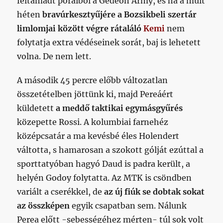
feltámadt poraiból a Gedeon Army, és ha a múlt
héten
bravúrkesztyűjére a Bozsikbeli szertár
limlomjai között végre rátaláló
Kemi
nem
folytatja extra védéseinek sorát, baj is lehetett
volna. De nem lett.
A második 45 percre előbb változatlan
összetételben jöttünk ki, majd Pereáért
küldetett
a meddő taktikai egymásgyűrés
közepette Rossi. A kolumbiai farnehéz
középcsatár a ma kevésbé éles Holendert
váltotta, s hamarosan a szokott gólját ezúttal a
sporttatyóban hagyó Daud is padra került, a
helyén Godoy folytatta. Az MTK is csöndben
variált a cserékkel, de
az új fiúk se dobtak sokat
az összképen
egyik csapatban sem. Nálunk
Perea előtt -sebességéhez mérten- túl sok volt