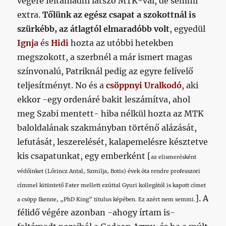
végére feltámadni látszó MTK-val, de semmi
extra.
Tőlünk az egész csapat a szokottnál is
szürkébb, az átlagtól elmaradóbb volt
, egyedül
Ignja
és
Hidi
hozta az utóbbi hetekben
megszokott, a szerbnél a már ismert magas
színvonalú, Patriknál pedig az egyre felívelő
teljesítményt. No és a
csöppnyi Uralkodó
, aki
ekkor -egy ordenáré bakit leszámítva, ahol
meg Szabi mentett- hiba nélkül hozta az MTK
baloldalának szakmányban történő alázását,
lefutását, leszerelését, kalapemelésre késztetve
kis csapatunkat, egy emberként [
az elismerésként
védőinket (Lőrincz Antal, Szmilja, Botis) évek óta rendre professzori
címmel kitüntető Fater mellett ezúttal Gyuri kollegától is kapott címet
]. A
a csöpp Ikenne, „PhD King” titulus képében. Ez azért nem semmi.
félidő végére azonban -ahogy írtam is-