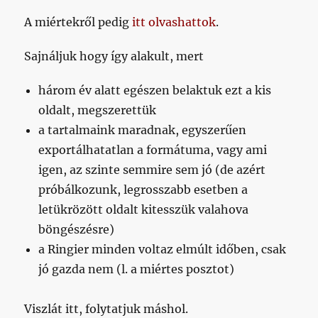
A miértekről pedig
itt olvashattok
.
Sajnáljuk hogy így alakult, mert
három év alatt egészen belaktuk ezt a kis
oldalt, megszerettük
a tartalmaink maradnak, egyszerűen
exportálhatatlan a formátuma, vagy ami
igen, az szinte semmire sem jó (de azért
próbálkozunk, legrosszabb esetben a
letükrözött oldalt kitesszük valahova
böngészésre)
a Ringier minden voltaz elmúlt időben, csak
jó gazda nem (l. a miértes posztot)
Viszlát itt, folytatjuk máshol.