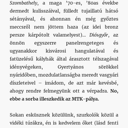
Szombathely
, a maga ’70-es, ’80as évekbe
dermedt kulisszáival, fülledt tujaillatú hátsó
sétányával, és ahonnan én még győztes
meccsről nem jöttem haza (az idei bronz
persze kárpótolt valamelyest)…
Diósgyőr
, az
önnön egyszerre panelrengeteges és
ugyanakkor kisvárosi hangulatával és
fatüzelésű kályhák által árasztott télszagával
idényvégeken, Gyertyános sörökkel
nyáridőben, mozdulatlanságba meredt vasgyári
díszleteivel – imádom, de azt már kevésbé,
ahogy rendre felmegyünk ott a vérpadra.
No,
ebbe a sorba illeszkedik az MTK-pálya.
Sokan esküsznek közülünk, szurkolók közül a
vidéki túrákra, én is kedvelem őket (lásd fenti