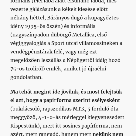
formális (Piel lába alatt elsuhanó labda, Illés
vezette gálázásunk a kékek kiesése előtt
néhány héttel, Bárányos dugó a kupagyőztes
idény 1995-ös őszén) és informális
(nagyszínpadon dübörgő Metallica, első
végiggyaloglás a Sport utcai villamossíneken a
vendégpénztárak felé, vagy még ezt
megelőzően leszállás a Népligettől idáig hozó
75-ös troliról) emlék, amiket jó újraélni
gondolatban.
Ma tehát megint ide jövünk, és most felejtsük
el azt, hogy a papírforma szerint esélyesként
(bukdácsoló, rapszodikus MTK, 5 forduló óta
meggyőző, 4-1-0-ás mérleggel kiegyenesedett
Kispestünk), mert itt sosincs papírforma, nem
azért, mert rangadó, hanem mert
nekünk nem