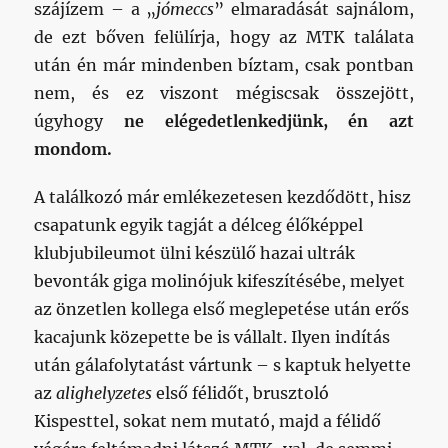
szájízem – a „
jómeccs
” elmaradását sajnálom,
de ezt bőven felülírja, hogy az MTK találata
után én már mindenben bíztam, csak pontban
nem, és ez viszont mégiscsak összejött,
úgyhogy
ne elégedetlenkedjünk, én azt
mondom.
A találkozó már emlékezetesen kezdődött, hisz
csapatunk egyik tagját a délceg élőképpel
klubjubileumot ülni készülő hazai ultrák
bevonták giga molinójuk kifeszítésébe, melyet
az önzetlen kollega első meglepetése után erős
kacajunk közepette be is vállalt. Ilyen indítás
után gálafolytatást vártunk – s kaptuk helyette
az
alighelyzetes
első félidőt, brusztoló
Kispesttel, sokat nem mutató, majd a félidő