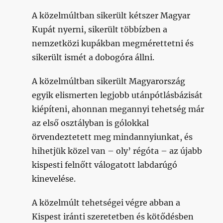
A közelmúltban sikerült kétszer Magyar
Kupát nyerni, sikerült többízben a
nemzetközi kupákban megmérettetni és
sikerült ismét a dobogóra állni.
A közelmúltban sikerült Magyarország
egyik elismerten legjobb utánpótlásbázisát
kiépíteni, ahonnan megannyi tehetség már
az első osztályban is gólokkal
örvendeztetett meg mindannyiunkat, és
hihetjük közel van – oly’ régóta – az újabb
kispesti felnőtt válogatott labdarúgó
kinevelése.
A közelmúlt tehetségei végre abban a
Kispest iránti szeretetben és kötődésben