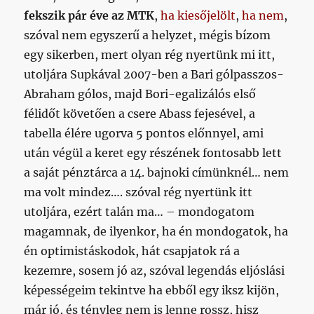
fekszik pár éve az MTK
,
ha kiesőjelölt
,
ha nem
,
szóval nem egyszerű a helyzet, mégis bízom
egy sikerben, mert olyan rég nyertünk mi itt,
utoljára Supkával 2007-ben a Bari gólpasszos-
Abraham gólos, majd Bori-egalizálós első
félidőt követően a csere Abass fejesével, a
tabella élére ugorva 5 pontos előnnyel, ami
után végül a keret egy részének fontosabb lett
a saját pénztárca a 14. bajnoki címünknél… nem
ma volt mindez…. szóval rég nyertünk itt
utoljára, ezért talán ma… – mondogatom
magamnak, de ilyenkor, ha én mondogatok, ha
én optimistáskodok, hát csapjatok rá a
kezemre, sosem jó az, szóval legendás eljóslási
képességeim tekintve ha ebből egy iksz kijön,
már jó, és tényleg nem is lenne rossz, hisz