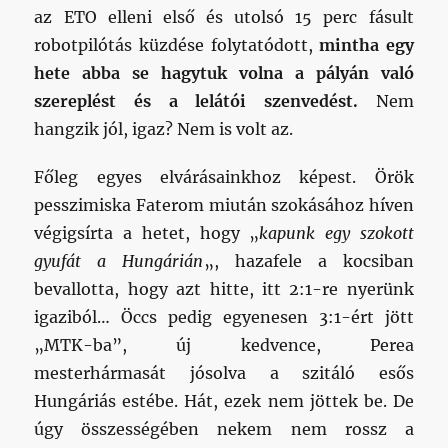
az ETO elleni első és utolsó 15 perc fásult
robotpilótás küzdése folytatódott,
mintha egy
hete abba se hagytuk volna a pályán való
szereplést és a lelátói szenvedést.
Nem
hangzik jól, igaz? Nem is volt az.
Főleg egyes elvárásainkhoz képest. Örök
pesszimiska Faterom miután szokásához híven
végigsírta a hetet, hogy „
kapunk egy szokott
gyufát a Hungárián
„, hazafele a kocsiban
bevallotta, hogy azt hitte, itt 2:1-re nyerünk
igaziból… Öccs pedig egyenesen 3:1-ért jött
„MTK-ba”, új kedvence, Perea
mesterhármasát jósolva a szitáló esős
Hungáriás estébe. Hát, ezek nem jöttek be. De
úgy összességében nekem nem rossz a