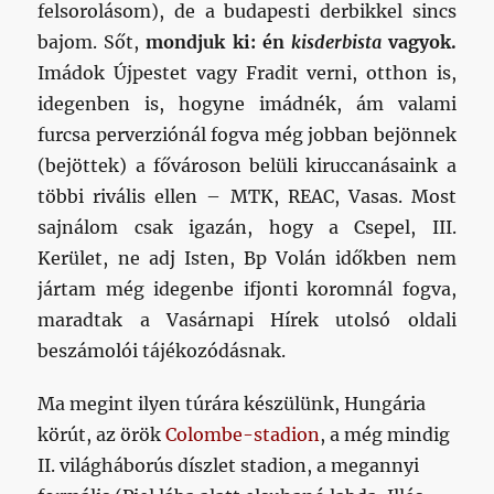
felsorolásom), de a budapesti derbikkel sincs
bajom. Sőt,
mondjuk ki: én
kisderbista
vagyok.
Imádok Újpestet vagy Fradit verni, otthon is,
idegenben is, hogyne imádnék, ám valami
furcsa perverziónál fogva még jobban bejönnek
(bejöttek) a fővároson belüli kiruccanásaink a
többi rivális ellen – MTK, REAC, Vasas. Most
sajnálom csak igazán, hogy a Csepel, III.
Kerület, ne adj Isten, Bp Volán időkben nem
jártam még idegenbe ifjonti koromnál fogva,
maradtak a Vasárnapi Hírek utolsó oldali
beszámolói tájékozódásnak.
Ma megint ilyen túrára készülünk, Hungária
körút, az örök
Colombe-stadion
, a még mindig
II. világháborús díszlet stadion, a megannyi