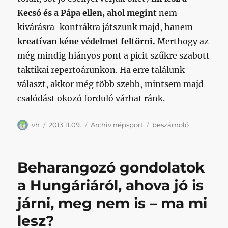
Kecsó és a Pápa ellen, ahol megint
nem
kivárásra-kontrákra játszunk majd,
hanem
kreatívan kéne védelmet feltörni.
Merthogy az
még mindig hiányos pont a picit szűkre szabott
taktikai repertoárunkon. Ha erre találunk
választ, akkor még több szebb, mintsem majd
csalódást okozó forduló várhat ránk.
Szerző
Közzétéve
Kategória
Címke
vh
2013.11.09.
Archiv.népsport
beszámoló
Beharangozó gondolatok
a Hungáriáról, ahova jó is
járni, meg nem is – ma mi
lesz?