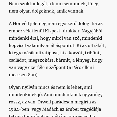
Nem szoktunk gátja lenni semminek, főleg
nem olyan dolgoknak, amik vannak.
A Honvéd jelenleg nem egyszerű dolog, ha az
ember véletlenül Kispest-drukker. Nagyjából
mindenki érzi, hogy miről van szó, mindenki
képvisel valamilyen álláspontot. Ki az ultrákét,
ki egy másik ultratípust, ki a korzót, tribünt,
családot, megszokást, bármit, a lényeg, hogy
van vagy ezerféle nézőpont (a Pécs elleni
meccsen 800).
Olyan nyilván nincs és nem is lehet, ami
mindenkinek jó. Ami mindenkinek ugyanúgy
rossz, az van. Orwell parádésan megírta az
1984-ben, vagy Madách az Ember tragédiája
falanszter színében, néhány ország pedig