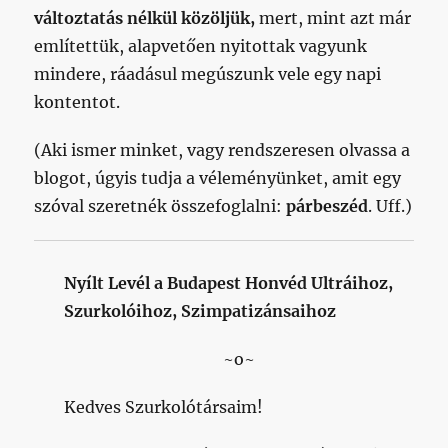
változtatás nélkül közöljük,
mert, mint azt már
említettük, alapvetően nyitottak vagyunk
mindere, ráadásul megúszunk vele egy napi
kontentot.
(Aki ismer minket, vagy rendszeresen olvassa a
blogot, úgyis tudja a véleményünket, amit egy
szóval szeretnék összefoglalni:
párbeszéd
. Uff.)
Nyílt Levél a Budapest Honvéd Ultráihoz,
Szurkolóihoz, Szimpatizánsaihoz
~o~
Kedves Szurkolótársaim!