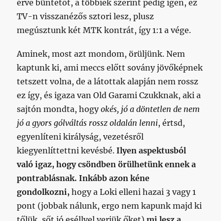
érve büntetőt, a többiek szerint pedig igen, ez
TV-n visszanézős sztori lesz, plusz
megúsztunk két MTK kontrát, így 1:1 a vége.
Aminek, most azt mondom, örüljünk. Nem
kaptunk ki, ami meccs előtt sovány jövőképnek
tetszett volna, de a látottak alapján nem rossz
ez így, és igaza van Old Garami Czukknak, aki a
sajtón mondta, hogy
okés, jó a döntetlen de nem
jó a gyors gólváltás rossz oldalán lenni
, értsd,
egyenlíteni királyság, vezetésről
kiegyenlíttettni kevésbé.
Ilyen aspektusból
való igaz, hogy csöndben örülhetünk ennek a
pontrablásnak.
Inkább azon kéne
gondolkozni,
hogy a Loki elleni hazai 3 vagy 1
pont (jobbak nálunk, ergo nem kapunk majd ki
tőlük, sőt jó eséllyel verjük őket)
mi lesz a