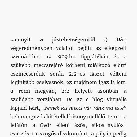
…ennyit a jóstehetségemről :)
Bár,
végeredményben valahol bejött az elképzelt
szcenárióm: az 1909.hu tippjátékán és a
szűkebb meccsrejáró körbeni találkozó előtti
eszmecserénk során 2:2-es ikszet véltem
leginkább esélyesnek, ez majdnem igaz is lett,
a remi megvan, 2:2 helyett azonban a
szolidabb verzióban. De az e blog virtuális
lapjain leírt, „
remek kis meccs vár ránk ma este
”
beharangozós kitétellel bizony mellélőttem – a
lelátón a Győr elleni ázós, síkos-nyúlós-
csúszós-tüsszögős diszkomfort, a pályán pedig