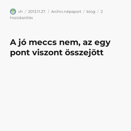
Szerző
Közzétéve
Kategória
Címke
vh
2013.11.27.
Archiv.népsport
blog
2
Elfelejtettünk
hozzászólás
szólni,
de
ELKÖLTÖZTÜNK
A jó meccs nem, az egy
című
bejegyzéshez
pont viszont összejött