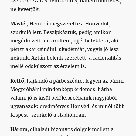
szektorbezárás nem döntés, hanem büntetés,
ne keverjük.
Másfél,
Hemibá megszerette a Honvédot,
szurkoló lett. Beszipkáztuk, pedig amikor
megérkezett, én örültem, ujjé, befektető, aki
pénzt akar csinálni, akadémiát, vagyis jó lesz
nekünk. Aztán belénk szeretett, a racionalitás
mellé odakúszott az érzelem is.
Kettő,
hajlandó a párbeszédre, legyen az bármi.
Megpróbálni mindenképp érdemes, hátha
valami jó is kisül belőle. A céljaink nagyjából
ugyanazok: eredményes Honvéd, és minél több
Kispest-szurkoló a stadionban.
Három,
elhaladt bizonyos dolgok mellett a