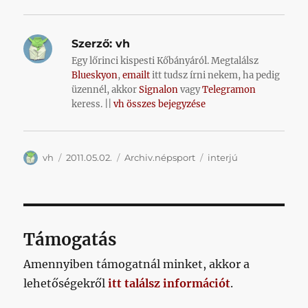
Szerző:
vh
Egy lőrinci kispesti Kőbányáról. Megtalálsz
Blueskyon
,
emailt
itt tudsz írni nekem, ha pedig
üzennél, akkor
Signalon
vagy
Telegramon
keress. ||
vh összes bejegyzése
Szerző
Közzétéve
Kategória
Címke
vh
2011.05.02.
Archiv.népsport
interjú
Támogatás
Amennyiben támogatnál minket, akkor a
lehetőségekről
itt találsz információt
.