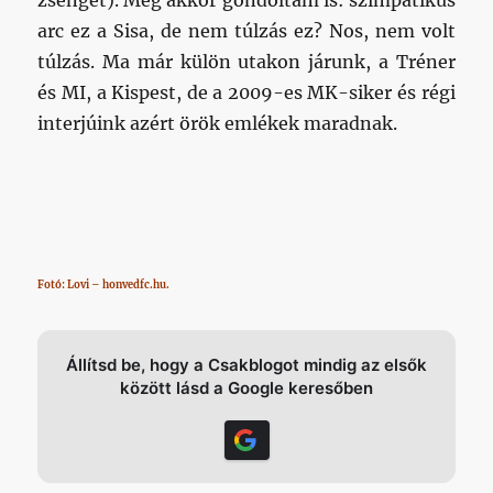
zsengét). Még akkor gondoltam is: szimpatikus
arc ez a Sisa, de nem túlzás ez? Nos, nem volt
túlzás. Ma már külön utakon járunk, a Tréner
és MI, a Kispest, de a 2009-es MK-siker és régi
interjúink azért örök emlékek maradnak.
Fotó: Lovi – honvedfc.hu.
Állítsd be, hogy a Csakblogot mindig az elsők
között lásd a Google keresőben