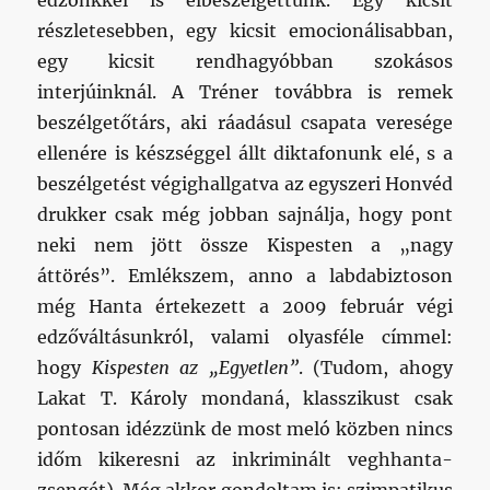
edzőnkkel is elbeszélgettünk. Egy kicsit
részletesebben, egy kicsit emocionálisabban,
egy kicsit rendhagyóbban szokásos
interjúinknál. A Tréner továbbra is remek
beszélgetőtárs, aki ráadásul csapata veresége
ellenére is készséggel állt diktafonunk elé, s a
beszélgetést végighallgatva az egyszeri Honvéd
drukker csak még jobban sajnálja, hogy pont
neki nem jött össze Kispesten a „nagy
áttörés”. Emlékszem, anno a labdabiztoson
még Hanta értekezett a 2009 február végi
edzőváltásunkról, valami olyasféle címmel:
hogy
Kispesten az „Egyetlen”
. (Tudom, ahogy
Lakat T. Károly mondaná, klasszikust csak
pontosan idézzünk de most meló közben nincs
időm kikeresni az inkriminált veghhanta-