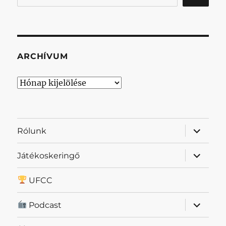
ARCHÍVUM
Archívum
almenü
Rólunk
szétnyit
almenü
Játékoskeringő
szétnyit
UFCC
almenü
Podcast
szétnyit