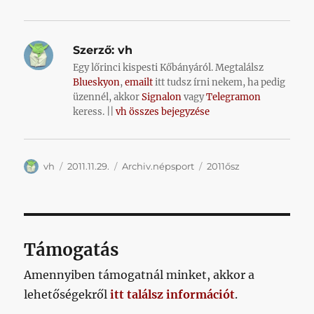
Szerző:
vh
Egy lőrinci kispesti Kőbányáról. Megtalálsz
Blueskyon
,
emailt
itt tudsz írni nekem, ha pedig
üzennél, akkor
Signalon
vagy
Telegramon
keress. ||
vh összes bejegyzése
Szerző
Közzétéve
Kategória
Címke
vh
2011.11.29.
Archiv.népsport
2011ősz
Támogatás
Amennyiben támogatnál minket, akkor a
lehetőségekről
itt találsz információt
.