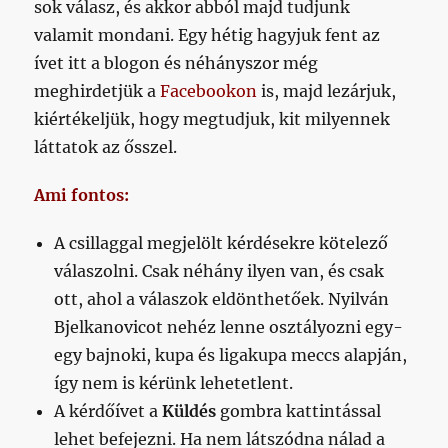
sok válasz, és akkor abból majd tudjunk
valamit mondani. Egy hétig hagyjuk fent az
ívet itt a blogon és néhányszor még
meghirdetjük a
Facebookon
is, majd lezárjuk,
kiértékeljük, hogy megtudjuk, kit milyennek
láttatok az ősszel.
Ami fontos:
A csillaggal megjelölt kérdésekre kötelező
válaszolni. Csak néhány ilyen van, és csak
ott, ahol a válaszok eldönthetőek. Nyilván
Bjelkanovicot nehéz lenne osztályozni egy-
egy bajnoki, kupa és ligakupa meccs alapján,
így nem is kérünk lehetetlent.
A kérdőívet a
Küldés
gombra kattintással
lehet befejezni. Ha nem látszódna nálad a