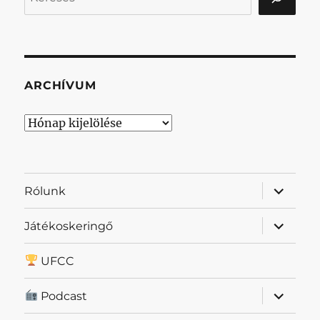
ARCHÍVUM
Archívum
almenü
Rólunk
szétnyit
almenü
Játékoskeringő
szétnyit
UFCC
almenü
Podcast
szétnyit