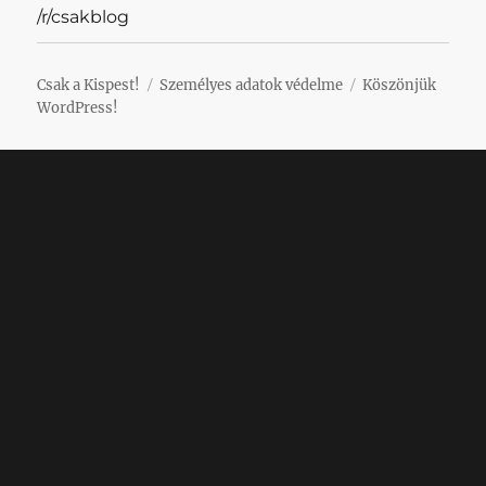
/r/csakblog
Csak a Kispest!
Személyes adatok védelme
Köszönjük
WordPress!