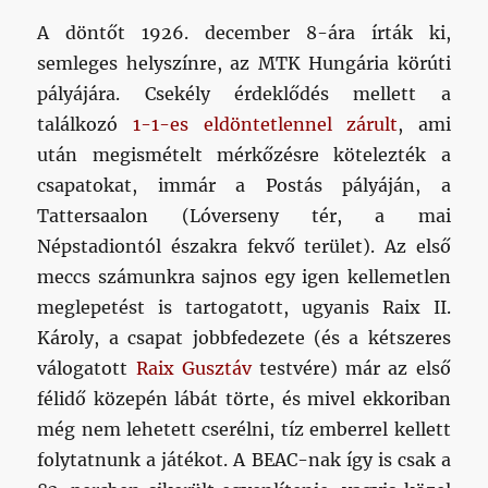
A döntőt 1926. december 8-ára írták ki,
semleges helyszínre, az MTK Hungária körúti
pályájára. Csekély érdeklődés mellett a
találkozó
1-1-es eldöntetlennel zárult
, ami
után megismételt mérkőzésre kötelezték a
csapatokat, immár a Postás pályáján, a
Tattersaalon (Lóverseny tér, a mai
Népstadiontól északra fekvő terület). Az első
meccs számunkra sajnos egy igen kellemetlen
meglepetést is tartogatott, ugyanis Raix II.
Károly, a csapat jobbfedezete (és a kétszeres
válogatott
Raix Gusztáv
testvére) már az első
félidő közepén lábát törte, és mivel ekkoriban
még nem lehetett cserélni, tíz emberrel kellett
folytatnunk a játékot. A BEAC-nak így is csak a