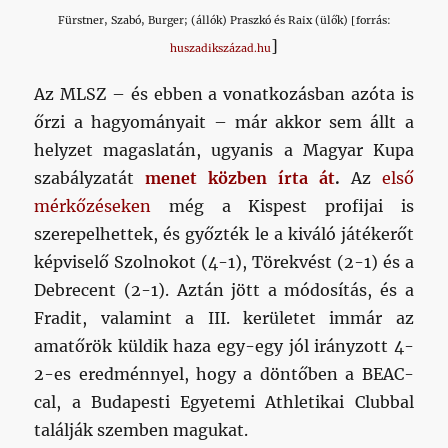
Fürstner, Szabó, Burger; (állók) Praszkó és Raix (ülők) [forrás:
]
huszadikszázad.hu
Az MLSZ – és ebben a vonatkozásban azóta is
őrzi a hagyományait – már akkor sem állt a
helyzet magaslatán, ugyanis a Magyar Kupa
szabályzatát
menet közben írta át
.
Az
első
mérkőzéseken
még a Kispest profijai is
szerepelhettek, és győzték le a kiváló játékerőt
képviselő Szolnokot (4-1), Törekvést (2-1) és a
Debrecent (2-1). Aztán jött a módosítás, és a
Fradit, valamint a III. kerületet immár az
amatőrök küldik haza egy-egy jól irányzott 4-
2-es eredménnyel, hogy a döntőben a BEAC-
cal, a Budapesti Egyetemi Athletikai Clubbal
találják szemben magukat.