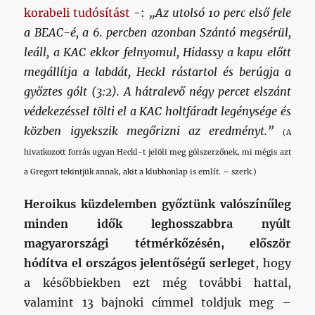
korabeli tudósítást
-:
„Az utolsó 10 perc első fele
a BEAC-é, a 6. percben azonban Szántó megsérül,
leáll, a KAC ekkor felnyomul, Hidassy a kapu előtt
megállítja a labdát, Heckl rástartol és berúgja a
győztes gólt (3:2). A hátralevő négy percet elszánt
védekezéssel tölti el a KAC holtfáradt legénysége és
közben igyekszik megőrizni az eredményt.
”
(A
hivatkozott forrás ugyan Heckl-t jelöli meg gólszerzőnek, mi mégis azt
a Gregort tekintjük annak, akit a klubhonlap is említ. – szerk.)
Heroikus küzdelemben győztünk valószínűleg
minden idők leghosszabbra nyúlt
magyarországi tétmérkőzésén, először
hódítva el országos jelentőségű serleget
, hogy
a későbbiekben ezt még további hattal,
valamint 13 bajnoki címmel toldjuk meg –