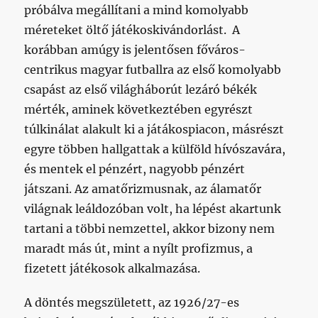
próbálva megállítani a mind komolyabb
méreteket öltő játékoskivándorlást. A
korábban amúgy is jelentősen főváros-
centrikus magyar futballra az első komolyabb
csapást az első világháborút lezáró békék
mérték, aminek következtében egyrészt
túlkinálat alakult ki a játákospiacon, másrészt
egyre többen hallgattak a külföld hívószavára,
és mentek el pénzért, nagyobb pénzért
játszani. Az amatőrizmusnak, az álamatőr
világnak leáldozóban volt, ha lépést akartunk
tartani a többi nemzettel, akkor bizony nem
maradt más út, mint a nyílt profizmus, a
fizetett játékosok alkalmazása.
A döntés megszületett, az 1926/27-es