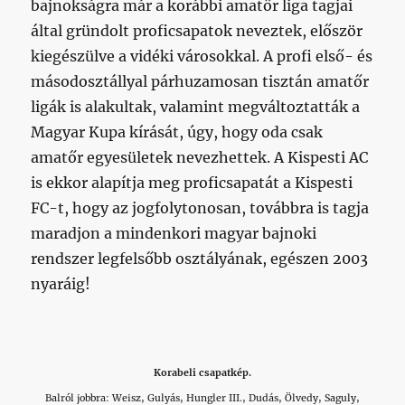
bajnokságra már a korábbi amatőr liga tagjai
által gründolt proficsapatok neveztek, először
kiegészülve a vidéki városokkal. A profi első- és
másodosztállyal párhuzamosan tisztán amatőr
ligák is alakultak, valamint megváltoztatták a
Magyar Kupa kírását, úgy, hogy oda csak
amatőr egyesületek nevezhettek. A Kispesti AC
is ekkor alapítja meg proficsapatát a Kispesti
FC-t, hogy az jogfolytonosan, továbbra is tagja
maradjon a mindenkori magyar bajnoki
rendszer legfelsőbb osztályának, egészen 2003
nyaráig!
Korabeli csapatkép.
Balról jobbra: Weisz, Gulyás, Hungler III., Dudás, Ölvedy, Saguly,