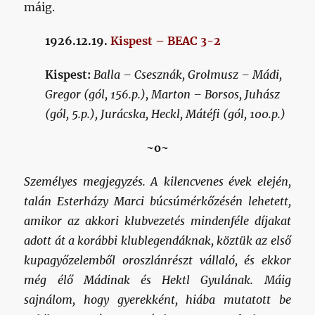
máig.
1926.12.19.
Kispest – BEAC 3-2
Kispest:
Balla – Csesznák, Grolmusz – Mádi,
Gregor (gól, 156.p.), Marton – Borsos, Juhász
(gól, 5.p.), Jurácska, Heckl, Mátéfi (gól, 100.p.)
~o~
Személyes megjegyzés. A kilencvenes évek elején,
talán Esterházy Marci búcsúmérkőzésén lehetett,
amikor az akkori klubvezetés mindenféle díjakat
adott át a korábbi klublegendáknak, köztük az első
kupagyőzelemből oroszlánrészt vállaló, és ekkor
még élő Mádinak és Hektl Gyulának. Máig
sajnálom, hogy gyerekként, hiába mutatott be