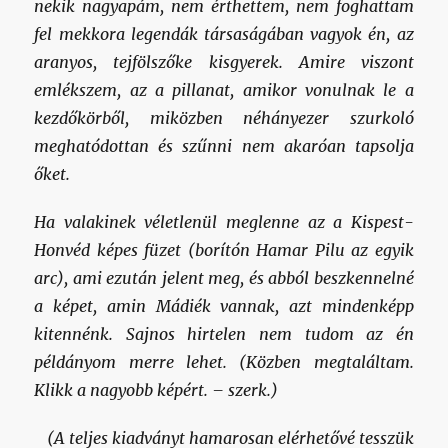
nekik nagyapám, nem érthettem, nem foghattam
fel mekkora legendák társaságában vagyok én, az
aranyos, tejfölszőke kisgyerek. Amire viszont
emlékszem, az a pillanat, amikor vonulnak le a
kezdőkörből, miközben néhányezer szurkoló
meghatódottan és szűnni nem akaróan tapsolja
őket.
Ha valakinek véletlenül meglenne az a Kispest-
Honvéd képes füzet (borítón Hamar Pilu az egyik
arc), ami ezután jelent meg, és abból beszkennelné
a képet, amin Mádiék vannak, azt mindenképp
kitennénk. Sajnos hirtelen nem tudom az én
példányom merre lehet. (Közben megtaláltam.
Klikk a nagyobb képért. – szerk.)
(A teljes kiadványt hamarosan elérhetővé tesszük