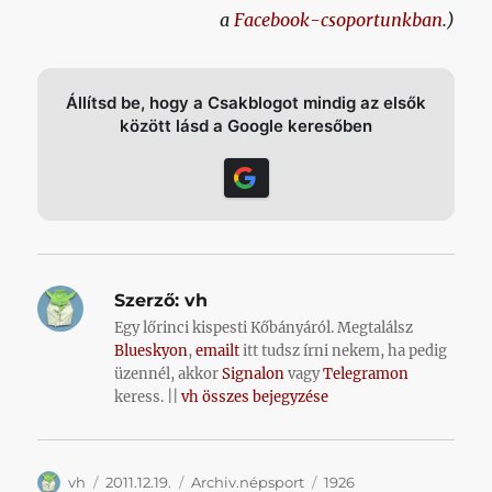
a
Facebook-csoportunkban
.)
Állítsd be, hogy a Csakblogot mindig az elsők
között lásd a Google keresőben
Szerző:
vh
Egy lőrinci kispesti Kőbányáról. Megtalálsz
Blueskyon
,
emailt
itt tudsz írni nekem, ha pedig
üzennél, akkor
Signalon
vagy
Telegramon
keress. ||
vh összes bejegyzése
Szerző
Közzétéve
Kategória
Címke
vh
2011.12.19.
Archiv.népsport
1926