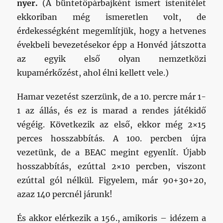
nyer.
(A büntetőpárbajként ismert istenítélet
ekkoriban még ismeretlen volt, de
érdekességként megemlítjük, hogy a hetvenes
évekbeli bevezetésekor épp a Honvéd játszotta
az egyik első olyan nemzetközi
kupamérkőzést, ahol élni kellett vele.)
Hamar vezetést szerzünk, de a 10. percre már 1-
1 az állás, és ez is marad a rendes játékidő
végéig. Következik az első, ekkor még 2×15
perces hosszabbítás. A 100. percben újra
vezetünk, de a BEAC megint egyenlít. Újabb
hosszabbítás, ezúttal 2×10 percben, viszont
ezúttal gól nélkül. Figyelem, már 90+30+20,
azaz 140 percnél járunk!
És akkor elérkezik a 156., amikoris – idézem a