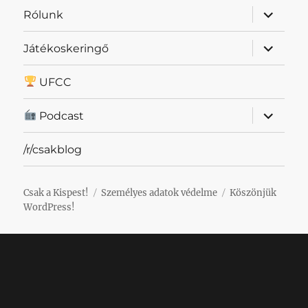
almenü
Rólunk
szétnyit
almenü
Játékoskeringő
szétnyit
UFCC
almenü
Podcast
szétnyit
/r/csakblog
Csak a Kispest!
Személyes adatok védelme
Köszönjük
WordPress!