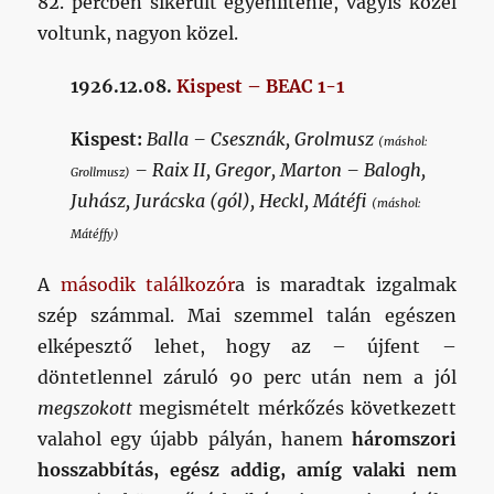
82. percben sikerült egyenlítenie, vagyis közel
voltunk, nagyon közel.
1926.12.08.
Kispest – BEAC 1-1
Kispest:
Balla – Csesznák, Grolmusz
(máshol:
– Raix II, Gregor, Marton – Balogh,
Grollmusz)
Juhász, Jurácska (gól), Heckl, Mátéfi
(máshol:
Mátéffy)
A
második találkozór
a is maradtak izgalmak
szép számmal. Mai szemmel talán egészen
elképesztő lehet, hogy az – újfent –
döntetlennel záruló 90 perc után nem a jól
megszokott
megismételt mérkőzés következett
valahol egy újabb pályán, hanem
háromszori
hosszabbítás, egész addig, amíg valaki nem