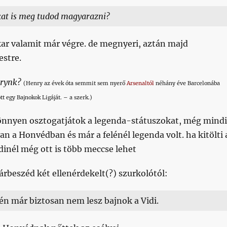
kat is meg tudod magyarazni?
kar valamit már végre. de megnyeri, aztán majd
estre.
nrynk?
(Henry az évek óta semmit sem nyerő
Arsenaltól
néhány éve Barcelonába
tt egy Bajnokok Ligáját. – a szerk.)
önnyen osztogatjátok a legenda-státuszokat, még mind
an a Honvédban és már a felénél legenda volt. ha kitölti 
dinél még ott is több meccse lehet
rbeszéd két ellenérdekelt(?) szurkolótól:
én már biztosan nem lesz bajnok a Vidi.