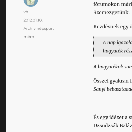
fórumokon máris
Szerző
vh
Szemezgetünk.
Közzétéve
2012.01.10.
Kezdésnek egy ö
Kategória
Archiv.népsport
Címke
mém
A nap igazolá
hagyaték rés
A hagyatékok sors
Ősszel gyakran 
Sanyi bebasztaaa
És egy idézet a s
Dzsudzsák Balá