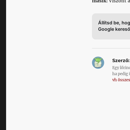
másik:
Viszont a
Állítsd be, ho
Google keres
Szerző:
Egy lőrin
ha pedig 
vh összes