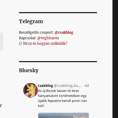
Telegram
Beszélgetős csoport:
@csakblog
Kapcsolat:
@veghhanta
//
Mi ez és hogyan működik?
Bluesky
y