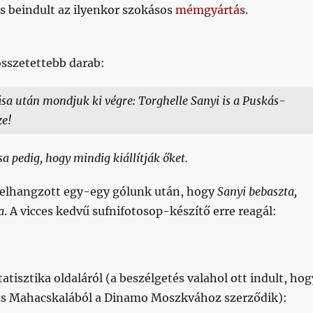
 beindult az ilyenkor szokásos
mémgyártás
.
sszetettebb darab:
sa után mondjuk ki végre: Torghelle Sanyi is a Puskás-
ze!
a pedig, hogy mindig kiállítják őket.
felhangzott egy-egy gólunk után, hogy
Sanyi bebaszta,
a
. A vicces kedvű sufnifotosop-készítő erre reagál:
tatisztika oldaláról (a beszélgetés valahol ott indult, hog
zs Mahacskalából a Dinamo Moszkvához szerződik):