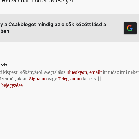
 Honvédnak nőttek az esélyei.
gy a Csakblogot mindig az elsők között lásd a
őben
vh
ci kispesti Kőbányáról. Megtalálsz
Blueskyon
,
emailt
itt tudsz írni neke
üzennél, akkor
Signalon
vagy
Telegramon
keress. ||
 bejegyzése