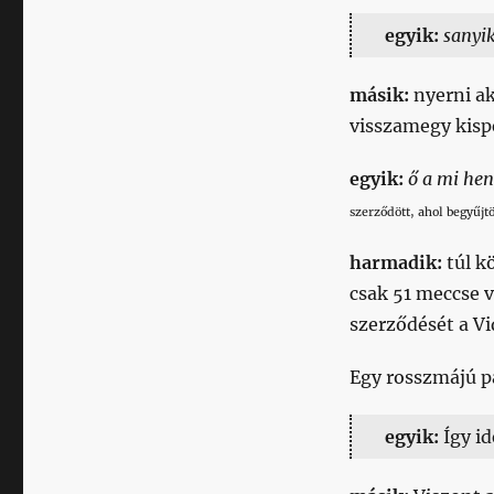
egyik:
sanyi
másik:
nyerni a
visszamegy kisp
egyik:
ő a mi he
szerződött, ahol begyűjtö
harmadik:
túl k
csak 51 meccse v
szerződését a Vi
Egy rosszmájú pá
egyik:
Így id