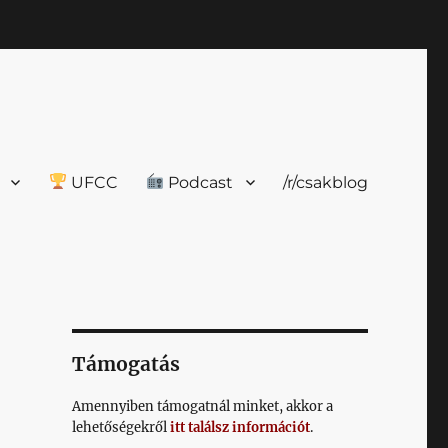
UFCC
Podcast
/r/csakblog
Támogatás
Amennyiben támogatnál minket, akkor a
lehetőségekről
itt találsz információt
.