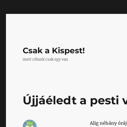
Mastodon
Csak a Kispest!
mert célunk csak egy van
Újjáéledt a pesti 
Alig néhány órá