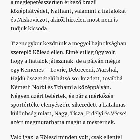
a meglepetésszerűen érkező brazil
középhátvédet, Nathant, valamint a fiatalokat
és Miskoviczot, akiről hirtelen most nem is
tudjuk kicsoda.
Tizenegykor kezdtünk a megyei bajnokságban
szereplő Kölesd ellen. Elméletileg úgy volt,
hogy a fiatalok játszanak, de a pályán mégis
egy Kemenes – Lovric, Debreceni, Marshal,
Hajdú összetételű hátsó sor kezdett, továbbá
Németh Norbi és Tchami a középpályán.
Négyen azért befértek, és bár a mérkőzés
sportértéke elenyészőre sikeredett a hatalmas
különbség miatt, Nagy, Tisza, Erdélyi és Vécsei
azért megmutathatta magát a mesternek.
Való igaz, a Kölesd minden volt, csak ellenfél