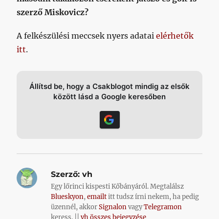
szerző Miskovicz?
A felkészülési meccsek nyers adatai
elérhetők
itt
.
Állítsd be, hogy a Csakblogot mindig az elsők
között lásd a Google keresőben
Szerző:
vh
Egy lőrinci kispesti Kőbányáról. Megtalálsz
Blueskyon
,
emailt
itt tudsz írni nekem, ha pedig
üzennél, akkor
Signalon
vagy
Telegramon
keress. ||
vh összes bejegyzése