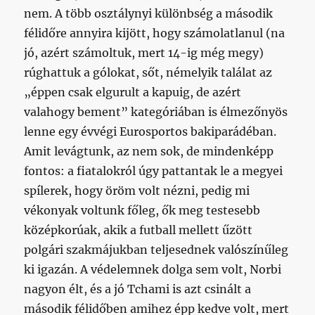
nem. A több osztálynyi különbség a második
félidőre annyira kijött, hogy számolatlanul (na
jó, azért számoltuk, mert 14-ig még megy)
rúghattuk a gólokat, sőt, némelyik találat az
„éppen csak elgurult a kapuig, de azért
valahogy bement” kategóriában is élmezőnyös
lenne egy évvégi Eurosportos bakiparádéban.
Amit levágtunk, az nem sok, de mindenképp
fontos: a fiatalokról úgy pattantak le a megyei
spílerek, hogy öröm volt nézni, pedig mi
vékonyak voltunk főleg, ők meg testesebb
középkorúak, akik a futball mellett űzött
polgári szakmájukban teljesednek valószínűleg
ki igazán. A védelemnek dolga sem volt, Norbi
nagyon élt, és a jó Tchami is azt csinált a
második félidőben amihez épp kedve volt, mert