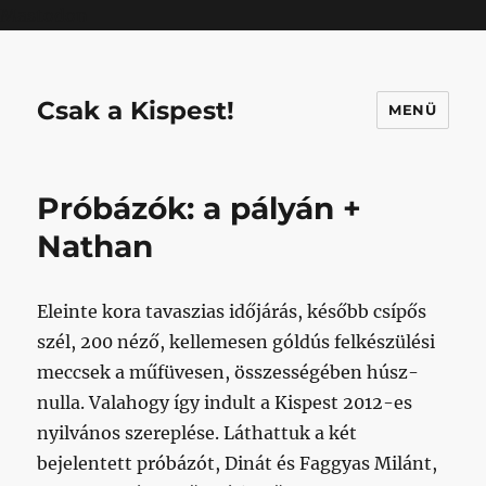
Mastodon
Csak a Kispest!
MENÜ
Próbázók: a pályán +
Nathan
Eleinte kora tavaszias időjárás, később csípős
szél, 200 néző, kellemesen góldús felkészülési
meccsek a műfüvesen, összességében húsz-
nulla. Valahogy így indult a Kispest 2012-es
nyilvános szereplése. Láthattuk a két
bejelentett próbázót, Dinát és Faggyas Milánt,