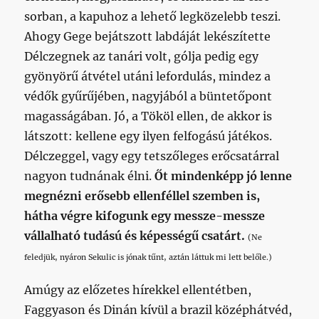
sorban, a kapuhoz a lehető legközelebb teszi.
Ahogy Gege bejátszott labdáját lekészítette
Délczegnek az tanári volt, gólja pedig egy
gyönyörű átvétel utáni lefordulás, mindez a
védők gyűrűjében, nagyjából a büntetőpont
magasságában. Jó, a Tököl ellen, de akkor is
látszott: kellene egy ilyen felfogású játékos.
Délczeggel, vagy egy tetszőleges erőcsatárral
nagyon tudnának élni.
Őt mindenképp jó lenne
megnézni erősebb ellenféllel szemben is,
hátha végre kifogunk egy messze-messze
vállalható tudású és képességű csatárt.
(Ne
feledjük, nyáron Sekulic is jónak tűnt, aztán láttuk mi lett belőle.)
Amúgy az előzetes hírekkel ellentétben,
Faggyason és Dinán kívül a brazil középhátvéd,