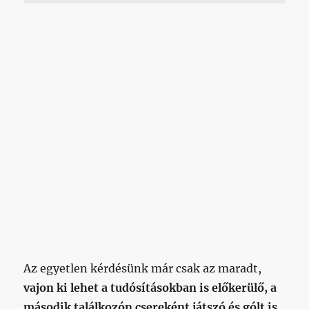
Az egyetlen kérdésünk már csak az maradt,
vajon ki lehet a tudósításokban is előkerülő, a
második találkozón csereként játszó és gólt is