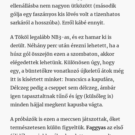
ellenállásba nem nagyon ütközött (második
gólja egy faszányos kis lövés volt a tizenhatos
sarkáról a hosszúba). Erről kábé ennyit.
A Tököl legalább NB3-as, és ez hamar ki is
derült. Néhány perc után érezni lehetett, ha a
húsz gól összejön ezen a szombaton, akkor
elégedettek lehetünk. Különösen úgy, hogy
egy, a büntetőkre vonatkozó újkeletű átok még
itt is kísértett minket: Ivancsics a kapufára,
Délczeg pedig a cseppet sem délczeg, ámbár
igen tapasztaltnak tűnő és így (külsőleg is)
minden hájjal megkent kapusba vágta.
A próbázók is ezen a meccsen játszottak, őket
természetesen külön figyeltük.
Faggyas
az első