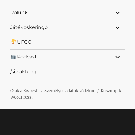
almenü
Rólunk
szétnyit
almenü
Játékoskeringő
szétnyit
UFCC
almenü
Podcast
szétnyit
/r/csakblog
Csak a Kispest!
Személyes adatok védelme
Köszönjük
WordPress!