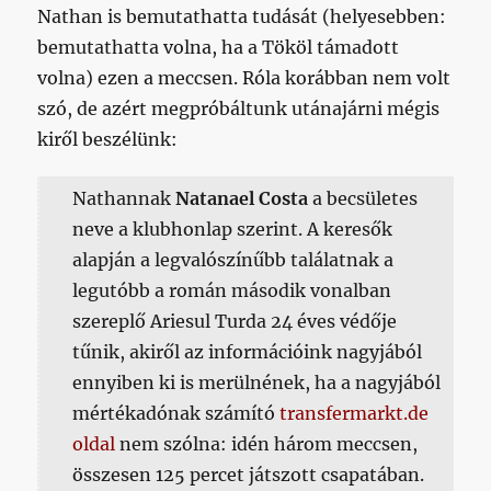
Nathan is bemutathatta tudását (helyesebben:
bemutathatta volna, ha a Tököl támadott
volna) ezen a meccsen. Róla korábban nem volt
szó, de azért megpróbáltunk utánajárni mégis
kiről beszélünk:
Nathannak
Natanael Costa
a becsületes
neve a klubhonlap szerint. A keresők
alapján a legvalószínűbb találatnak a
legutóbb a román második vonalban
szereplő Ariesul Turda 24 éves védője
tűnik, akiről az információink nagyjából
ennyiben ki is merülnének, ha a nagyjából
mértékadónak számító
transfermarkt.de
oldal
nem szólna: idén három meccsen,
összesen 125 percet játszott csapatában.