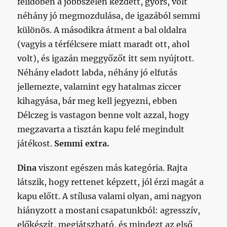
félidőben a jobbszélen kezdett, gyors, volt
néhány jó megmozdulása, de igazából semmi
különös. A másodikra átment a bal oldalra
(vagyis a térfélcsere miatt maradt ott, ahol
volt), és igazán meggyőzőt itt sem nyújtott.
Néhány eladott labda, néhány jó elfutás
jellemezte, valamint egy hatalmas ziccer
kihagyása, bár meg kell jegyezni, ebben
Délczeg is vastagon benne volt azzal, hogy
megzavarta a tisztán kapu felé megindult
játékost.
Semmi extra.
Dina
viszont egészen más kategória. Rajta
látszik, hogy rettenet képzett, jól érzi magát a
kapu előtt. A stílusa valami olyan, ami nagyon
hiányzott a mostani csapatunkból: agresszív,
előkészít, megjátszható, és mindezt az első