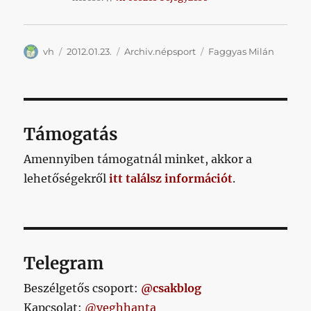
Szerző
Közzétéve
Kategória
Címke
vh
2012.01.23.
Archiv.népsport
Faggyas Milán
Támogatás
Amennyiben támogatnál minket, akkor a
lehetőségekről
itt találsz információt
.
Telegram
Beszélgetős csoport:
@csakblog
Kapcsolat:
@veghhanta