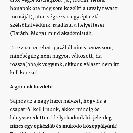
hónapok óta meg sem közelíti a tavaly tavaszi
formáját), ahol végre van egy épkézláb
szélsőhátvédünk, ráadásul a helyettesei
(Baráth, Moga) mind akadémisták.
Erre a sorra tehát igazából nincs panaszom,
minőségileg nem nagyon változott, ha
rossza(bba)k vagyunk, akkor a választ nem itt
kell keresni.
A gondok kezdete
Sajnos az a nagy harci helyzet, hogy ha a
csapatról kell írnunk, akkor mindig és
kényszeredetten ide lyukadunk ki:
jelenleg
nincs egy épkézláb és működő középpályánk!