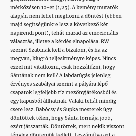
mérkőzésen 10-et (1,25). A kemény mutatók
alapján nem lehet meghozni a döntést (ebben
majd segítségünkre lesz a következő két
napirendi pont), tehát marad az emocionális
választás, illetve a kérdés elnapolása. RW
szerint Szabinak kell a bizalom, és ha az
megvan, kiugró teljesítményre képes. Nincs
ezzel mit vitatkozni, csak hozzáfűzni, hogy
Sántának nem kell? A labdarúgás jelenleg
érvényes szabályai szerint a pályára lépő
csapatok legfeljebb tíz mezőnyjátékosból és
egy kapusból állhatnak. Valaki tehát mindig
csere lesz. Babócsy és Supka mesterek úgy
döntöttek télen, hogy Sánta formája jobb,
ezért játszatták. Döntöttek, mert nekik viszont
tényleg dönteniük kellett. Leszámítva azt a