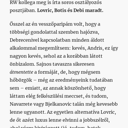
RW kollega meg is írta soros osztályozós
posztjában.
Lovric, Botis és Debi maradt.
Ősszel az én vesszőparipám volt, hogy a
többségi gondolattal szemben hajózva,
Debrecenivel kapcsolatban minden áldott
alkalommal megemlítsem: kevés, Andris, ez így
nagyon kevés, sehol az a korábban látott
önbizalom. Sajnos tavaszra sikeresen
átmentette
a formáját, de, hogy mégsem
hőbörgök – még az eredményeink tudatában
sem – emiatt, az annak köszönhető, hogy
láttam elég felkészülési meccset, és tudom,
Navarrete vagy Bjelkanovic talán még kevesebb
lenne ugyanott. Az egyetlen alternatíva Lovric,
de őt azért luxus lenne elvinni a jobbszélről,
ahol végre kivirágzott (jó, tudom, hetek-