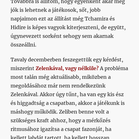
Továbbra is állítom, hogy egyenként akár még
jók is lehetnek a játékosok, sőt, jobb
napjaimon ezt az állítást még Tchamira és
Hidire is képes vagyok kiterjeszteni, de együtt,
úgynevezett sorként sehogy sem akarnak
összeállni.
Tavaly decemberben feszegettük egy kérdést,
miszerint
Zelenkával, vagy nélküle?
A probléma
most talán még aktuálisabb, miközben a
megoldásához már nem rendelkezünk
Zelenkával. Akkor úgy tűnt, ha van egy kis ész
és higgadtság a csapatban, akkor a játékunk is
máshogy működik. Zeliben benne volt a
szükséges kraft ahhoz, hogy a mérkőzés
ritmusához igazítsa a csapat fazonját, ha
kellett labdát tartott, ha kellett hosszan