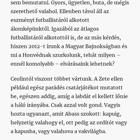
sem bemutatni. Gyors, ügyetlen, buta, de mégis
szerethető valahol. Ellenben távol áll az
eszményi futballistáról alkotott
álomképünktől. Igazából az átlagos
futballistáról alkotottól is, de az más kérdés,
hiszen 2012-t írunk a Magyar Bajnokságban és
mi a Honvédnak szurkolunk, tehát milyen –
ennél komolyabb – elvárásaink lehetnek?
Ceolintól viszont többet vártunk. A Zete ellen
például egész parádés csatárjátékot mutatott
be, egészen addig, amíg a labdát el kellett lőnie
a háló irányába. Csak azzal volt gond. Vagyis
hozta ugyanazt, amit Abass szokott: kapuig,
helyzetig valahogy el, ott pedig az ordítót vagy
a kapusba, vagy valahova a vakvilágba.