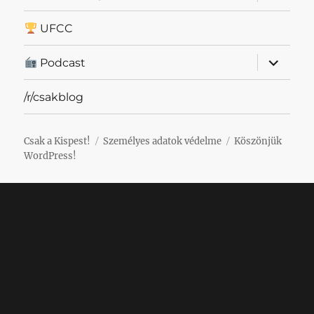
szétnyit
UFCC
almenü
Podcast
szétnyit
/r/csakblog
Csak a Kispest!
Személyes adatok védelme
Köszönjük
WordPress!