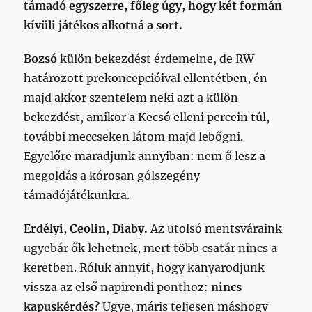
támadó egyszerre, főleg úgy, hogy két formán
kívüli játékos alkotná a sort.
Bozsó
külön bekezdést érdemelne, de RW
határozott prekoncepcióival ellentétben, én
majd akkor szentelem neki azt a külön
bekezdést, amikor a Kecsó elleni percein túl,
további meccseken látom majd lebőgni.
Egyelőre maradjunk annyiban: nem ő lesz a
megoldás a kórosan gólszegény
támadójátékunkra.
Erdélyi, Ceolin, Diaby.
Az utolsó mentsváraink
ugyebár ők lehetnek, mert több csatár nincs a
keretben. Róluk annyit, hogy kanyarodjunk
vissza az első napirendi ponthoz:
nincs
kapuskérdés?
Ugye, máris teljesen máshogy