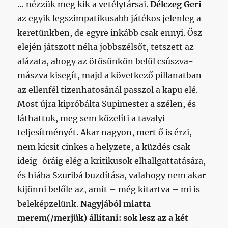
… nézzük meg kik a vetélytársai.
Délczeg Geri
az egyik legszimpatikusabb játékos jelenleg a
keretünkben, de egyre inkább csak ennyi. Ősz
elején játszott néha jobbszélsőt, tetszett az
alázata, ahogy az ötösünkön belül csúszva-
mászva kisegít, majd a következő pillanatban
az ellenfél tizenhatosánál passzol a kapu elé.
Most újra kipróbálta Supimester a szélen, és
láthattuk, meg sem közelíti a tavalyi
teljesítményét. Akar nagyon, mert ő is érzi,
nem kicsit cinkes a helyzete, a küzdés csak
ideig-óráig elég a kritikusok elhallgattatására,
és hiába Szuribá buzdítása, valahogy nem akar
kijönni belőle az, amit – még kitartva – mi is
beleképzelünk.
Nagyjából miatta
merem(/merjük) állítani: sok lesz az a két