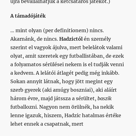
újra bevállalhatjuk a kétcsatáros játékot.)
A támadójáték
… mint olyan (per definitionem) nincs.
Akarnánk, de nincs.
Hadzictól
én személy
szerint el vagyok ájulva, mert belelátok valami
olyat, amit szeretek egy futballistában, de ezek
a folyamatos sérülései nekem is el tudják venni
a kedvem. A lelátói átlagét pedig még inkább.
Sokan annyit látnak, hogy jött megint egy
szerb gyerek (aki amúgy boszniai), aki aláírt
három évre, majd játssza a sérültet,
baszik
futballozni. Nagyon nem örülnék, ha nekik
lenne igazuk, hiszem, Hadzic hatalmas értéke
lehet ennek a csapatnak, mert