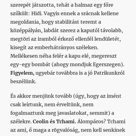
szerepét játszotta, tehát a halmaz egy főre
szűkült: Hidi. Vagyis ennek a srácnak kellene
megoldania, hogy stabilitást teremt a
középpályán, labdát szerez a kaputól távolabb,
megtöri az iramból érkező ellenfél lendületét,
kisegít az emberhátrányos széleken.
Mellékesen néha felér a kapu elé, megereszt
egy-egy bombát (ahogy mondjuk Egerszegen).
Figyelem,
ugyebár továbbra is a jó Patrikunkról
beszélünk.
És akkor menjünk tovább (úgy, hogy az imént
csak leírtunk, nem érveltünk, nem
fogalmaztunk meg javaslatokat, semmit) a
szélekre.
Ceolin és Tchami.
Álompáros? Tchami
az ami, ő maga a rögvalóság, nem kell senkinek