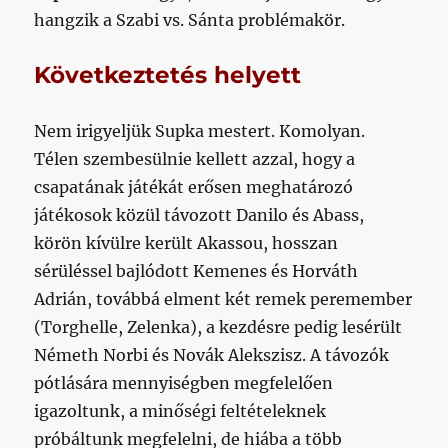
hangzik a Szabi vs. Sánta problémakör.
Következtetés helyett
Nem irigyeljük Supka mestert. Komolyan.
Télen szembesülnie kellett azzal, hogy a
csapatának játékát erősen meghatározó
játékosok közül távozott Danilo és Abass,
körön kívülre került Akassou, hosszan
sérüléssel bajlódott Kemenes és Horváth
Adrián, továbbá elment két remek peremember
(Torghelle, Zelenka), a kezdésre pedig lesérült
Németh Norbi és Novák Alekszisz. A távozók
pótlására mennyiségben megfelelően
igazoltunk, a minőségi feltételeknek
próbáltunk megfelelni, de hiába a több