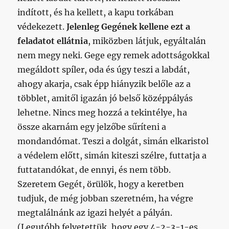
indított, és ha kellett, a kapu torkában
védekezett.
Jelenleg Gegének kellene ezt a
feladatot ellátnia
, miközben látjuk, egyáltalán
nem megy neki. Gege egy remek adottságokkal
megáldott spíler, oda és úgy teszi a labdát,
ahogy akarja, csak épp hiányzik belőle az a
többlet, amitől igazán jó belső középpályás
lehetne. Nincs meg hozzá a tekintélye, ha
össze akarnám egy jelzőbe sűríteni a
mondandómat. Teszi a dolgát, simán elkaristol
a védelem előtt, simán kiteszi szélre, futtatja a
futtatandókat, de ennyi, és nem több.
Szeretem Gegét, örülök, hogy a keretben
tudjuk, de még jobban szeretném, ha végre
megtalálnánk az igazi helyét a pályán.
(Legutóbb felvetettük, hogy egy 4-2-3-1-es