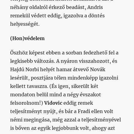
néhány oldalról érkező beadást, Andris
remekül védett eddig, igazolva a döntés
helyességét.
(Hon)védelem
Őszhöz képest ebben a sorban fedezhető fel a
legkisebb változás. A nyáron visszahozott, és
Hajdú Norbi helyét hamar átvevő Novák
lesérült, posztjára télen mindenképp igazolni
kellett tavaszra. (És igen, sikerült két
mondaton belül mind a négy évszakot
felsorolnom!)
Vidovic
eddig remek
teljesítményt nyújt, és bár a Fradi ellen volt
némi megingása, még azzal a teljesítményével
is bőven az egyik legjobbunk volt, ahogy azt