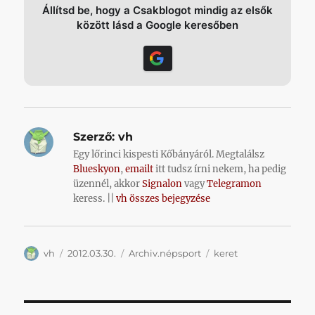
Állítsd be, hogy a Csakblogot mindig az elsők
között lásd a Google keresőben
Szerző:
vh
Egy lőrinci kispesti Kőbányáról. Megtalálsz
Blueskyon
,
emailt
itt tudsz írni nekem, ha pedig
üzennél, akkor
Signalon
vagy
Telegramon
keress. ||
vh összes bejegyzése
Szerző
Közzétéve
Kategória
Címke
vh
2012.03.30.
Archiv.népsport
keret