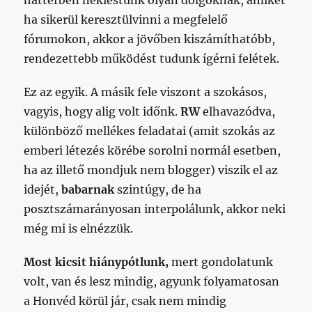
háttérben nekiestünk olyan dolgoknak, amiket
ha sikerül keresztülvinni a megfelelő
fórumokon, akkor a jövőben kiszámíthatóbb,
rendezettebb működést tudunk ígérni felétek.
Ez az egyik. A másik fele viszont a szokásos,
vagyis, hogy alig volt időnk.
RW
elhavazódva,
különböző mellékes feladatai (amit szokás az
emberi létezés körébe sorolni normál esetben,
ha az illető mondjuk nem blogger) viszik el az
idejét,
babarnak
szintúgy, de ha
posztszámarányosan interpolálunk, akkor neki
még mi is elnézzük.
Most kicsit hiánypótlunk,
mert gondolatunk
volt, van és lesz mindig, agyunk folyamatosan
a Honvéd körül jár, csak nem mindig