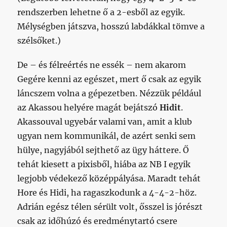
rendszerben lehetne ő a 2-esből az egyik.
Mélységben játszva, hosszú labdákkal tömve a
szélsőket.)
De – és félreértés ne essék – nem akarom
Gegére kenni az egészet, mert ő csak az egyik
láncszem volna a gépezetben. Nézzük például
az Akassou helyére magát bejátszó
Hidit
.
Akassouval ugyebár valami van, amit a klub
ugyan nem kommunikál, de azért senki sem
hülye, nagyjából sejthető az ügy háttere. Ő
tehát kiesett a pixisből, hiába az NB I egyik
legjobb védekező középpályása. Maradt tehát
Hore és Hidi, ha ragaszkodunk a 4-4-2-höz.
Adrián egész télen sérült volt, ősszel is jórészt
csak az időhúzó és eredménytartó csere