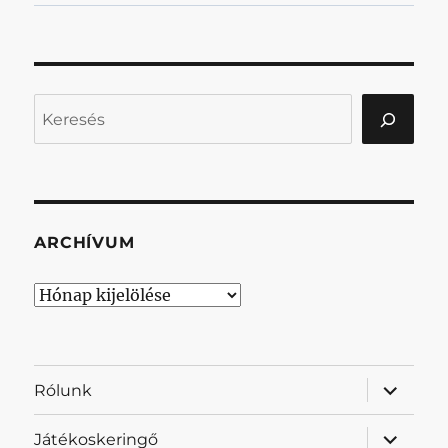
Keresés
ARCHÍVUM
Archívum
almenü
Rólunk
szétnyit
almenü
Játékoskeringő