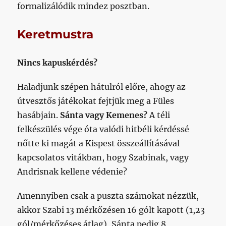
formalizálódik mindez posztban.
Keretmustra
Nincs kapuskérdés?
Haladjunk szépen hátulról előre, ahogy az
útvesztős játékokat fejtjük meg a Füles
hasábjain.
Sánta vagy Kemenes?
A téli
felkészülés vége óta valódi hitbéli kérdéssé
nőtte ki magát a Kispest összeállításával
kapcsolatos vitákban, hogy Szabinak, vagy
Andrisnak kellene védenie?
Amennyiben csak a puszta számokat nézzük,
akkor Szabi 13 mérkőzésen 16 gólt kapott (1,23
gól/mérkőzéses átlag), Sánta pedig 8