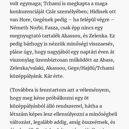
volt egymaga; Tchami is megkapta a maga
konkurenciáját Czár személyében; Hidinek ott
van Hore, Gegének pedig – ha felépül végre –
Németh Norbi. Fasza, csak épp nincs egy
megnyugtató tartalék Akassou, és Zelenka. Ez
pedig bárhogy is nézzük minőségi visszaesés,
pláne úgy, hogy nagyjából egy naptári éven át
viszonylag üzembiztosan működött az Abass,
Zelenka/valaki, Akassou, Gege/Hajdú/Tchami
középpályánk. Kár érte.
(Továbbra is fenntartom azt a véleményem,
hogy meg kéne próbálkozni egy öt
középpályásból álló rendszerrel, hátha a
létszám képes lesz ellensúlyozni a minőségbeli
változást, legalább addig, amíg összeérnek, és