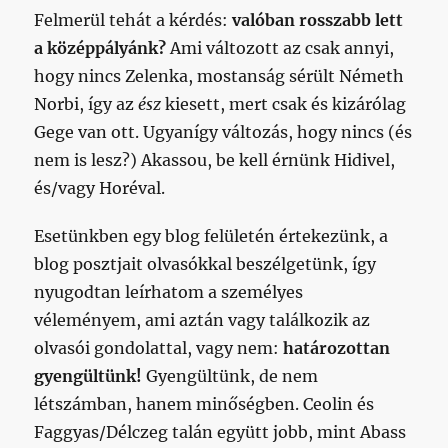
Felmerül tehát a kérdés:
valóban rosszabb lett
a középpályánk?
Ami változott az csak annyi,
hogy nincs Zelenka, mostanság sérült Németh
Norbi, így az
ész
kiesett, mert csak és kizárólag
Gege van ott. Ugyanígy változás, hogy nincs (és
nem is lesz?) Akassou, be kell érnünk Hidivel,
és/vagy Horéval.
Esetünkben egy blog felületén értekezünk, a
blog posztjait olvasókkal beszélgetünk, így
nyugodtan leírhatom a személyes
véleményem, ami aztán vagy találkozik az
olvasói gondolattal, vagy nem:
határozottan
gyengültünk!
Gyengültünk, de nem
létszámban, hanem minőségben. Ceolin és
Faggyas/Délczeg talán együtt jobb, mint Abass