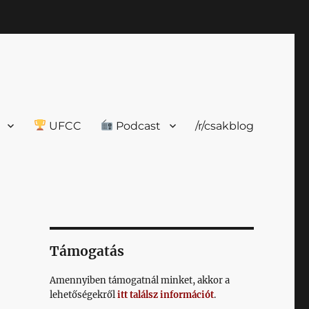
UFCC
Podcast
/r/csakblog
Támogatás
Amennyiben támogatnál minket, akkor a
lehetőségekről
itt találsz információt
.