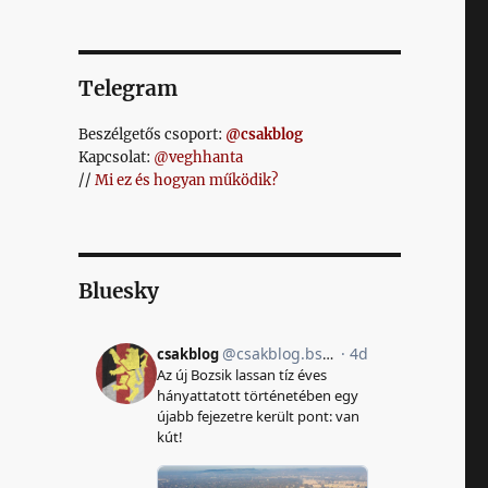
Telegram
Beszélgetős csoport:
@csakblog
Kapcsolat:
@veghhanta
//
Mi ez és hogyan működik?
Bluesky