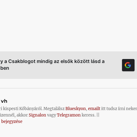
gy a Csakblogot mindig az elsők között lásd a
őben
vh
ci kispesti Kőbányáról. Megtalálsz
Blueskyon
,
emailt
itt tudsz írni neke
üzennél, akkor
Signalon
vagy
Telegramon
keress. ||
 bejegyzése