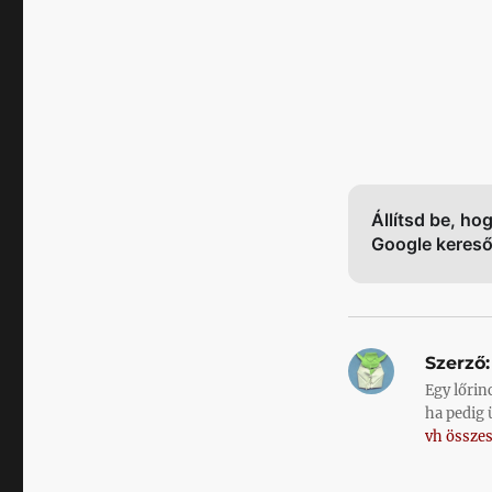
Állítsd be, ho
Google keres
Szerző:
Egy lőrin
ha pedig 
vh összes