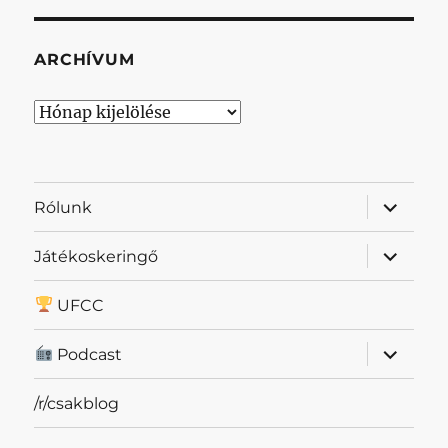
ARCHÍVUM
Archívum
almenü
Rólunk
szétnyit
almenü
Játékoskeringő
szétnyit
UFCC
almenü
Podcast
szétnyit
/r/csakblog