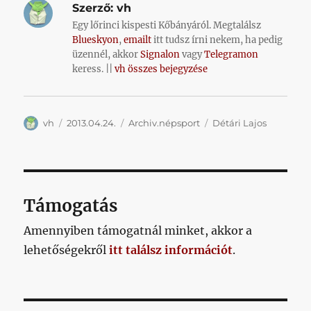
Szerző:
vh
Egy lőrinci kispesti Kőbányáról. Megtalálsz
Blueskyon
,
emailt
itt tudsz írni nekem, ha pedig
üzennél, akkor
Signalon
vagy
Telegramon
keress. ||
vh összes bejegyzése
Szerző
Közzétéve
Kategória
Címke
vh
2013.04.24.
Archiv.népsport
Détári Lajos
Támogatás
Amennyiben támogatnál minket, akkor a
lehetőségekről
itt találsz információt
.