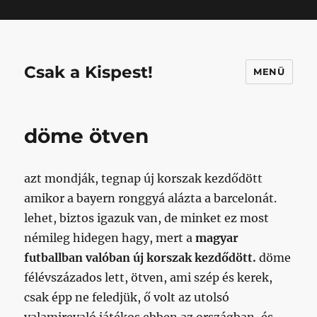
Mastodon
Csak a Kispest!
MENÜ
döme ötven
azt mondják, tegnap új korszak kezdődött
amikor a bayern ronggyá alázta a barcelonát.
lehet, biztos igazuk van, de minket ez most
némileg hidegen hagy, mert a
magyar
futballban valóban új korszak kezdődött.
döme
félévszázados lett, ötven, ami szép és kerek,
csak épp ne feledjük, ő volt az utolsó