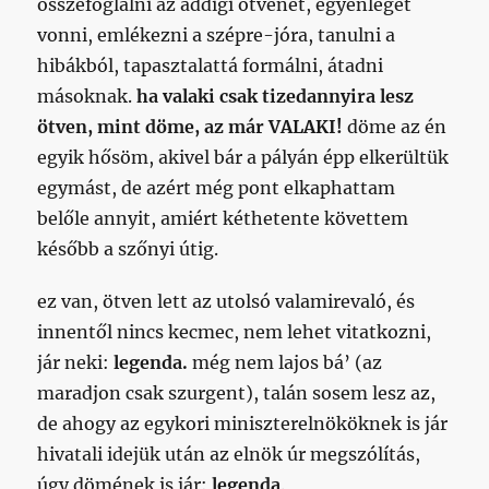
összefoglalni az addigi ötvenet, egyenleget
vonni, emlékezni a szépre-jóra, tanulni a
hibákból, tapasztalattá formálni, átadni
másoknak.
ha valaki csak tizedannyira lesz
ötven, mint döme, az már VALAKI!
döme az én
egyik hősöm, akivel bár a pályán épp elkerültük
egymást, de azért még pont elkaphattam
belőle annyit, amiért kéthetente követtem
később a szőnyi útig.
ez van, ötven lett az utolsó valamirevaló, és
innentől nincs kecmec, nem lehet vitatkozni,
jár neki:
legenda.
még nem lajos bá’ (az
maradjon csak szurgent), talán sosem lesz az,
de ahogy az egykori miniszterelnököknek is jár
hivatali idejük után az elnök úr megszólítás,
úgy dömének is jár:
legenda
.