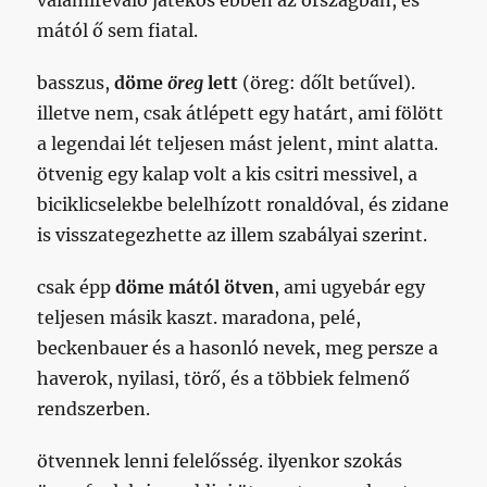
valamirevaló játékos ebben az országban, és
mától ő sem fiatal.
basszus,
döme
öreg
lett
(öreg: dőlt betűvel).
illetve nem, csak átlépett egy határt, ami fölött
a legendai lét teljesen mást jelent, mint alatta.
ötvenig egy kalap volt a kis csitri messivel, a
biciklicselekbe belelhízott ronaldóval, és zidane
is visszategezhette az illem szabályai szerint.
csak épp
döme mától ötven
, ami ugyebár egy
teljesen másik kaszt. maradona, pelé,
beckenbauer és a hasonló nevek, meg persze a
haverok, nyilasi, törő, és a többiek felmenő
rendszerben.
ötvennek lenni felelősség. ilyenkor szokás