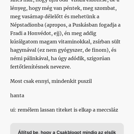
lényeg, hogy még van péntek, meg szombat,
meg vasárnap délelőtt és mehetünk a
Népstadionba (apropos, a Puskásban fogadja a
Fradi a Honvédot, ejj), én meg addig
kúrálgatom magam vitaminokkal, zsírban sült
hagymával (ez nem gyógyszer, de finom), és
némi pálinkával, ha úgy adódik, szigorúan
fertőtlenítésnek nevezve.
Most csak ennyi, mindenkit puszil
hanta
ui: remélem lassan titeket is elkap a meccsláz
Állítsd be, hogy a Csakblogot mindig az elsők