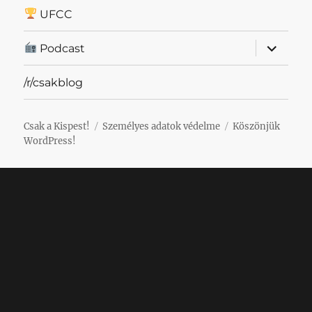
UFCC
almenü
Podcast
szétnyit
/r/csakblog
Csak a Kispest!
Személyes adatok védelme
Köszönjük
WordPress!