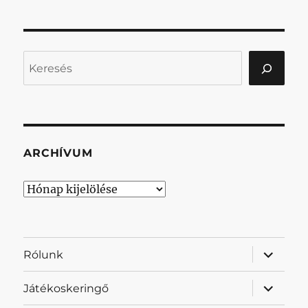
Keresés
ARCHÍVUM
Archívum
almenü
Rólunk
szétnyit
almenü
Játékoskeringő
szétnyit