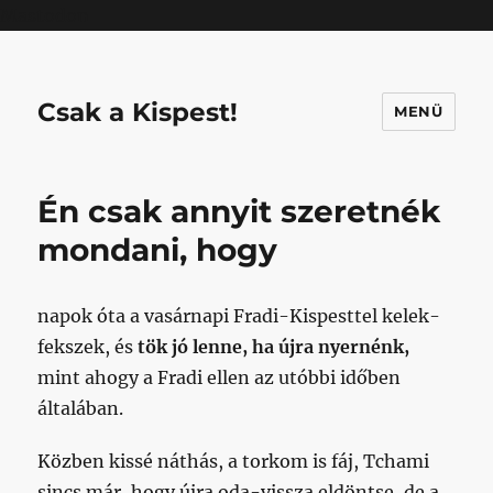
Mastodon
Csak a Kispest!
MENÜ
Én csak annyit szeretnék
mondani, hogy
napok óta a vasárnapi Fradi-Kispesttel kelek-
fekszek, és
tök jó lenne, ha újra nyernénk,
mint ahogy a Fradi ellen az utóbbi időben
általában.
Közben kissé náthás, a torkom is fáj, Tchami
sincs már, hogy újra oda-vissza eldöntse, de a