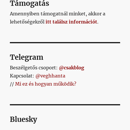
Támogatás
Amennyiben támogatnál minket, akkor a
lehetőségekről
itt találsz információt
.
Telegram
Beszélgetős csoport:
@csakblog
Kapcsolat:
@veghhanta
//
Mi ez és hogyan működik?
Bluesky