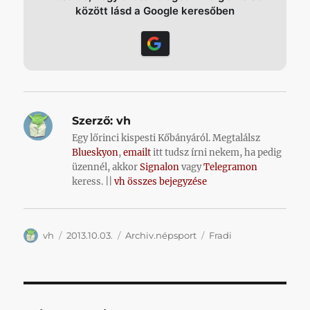
között lásd a Google keresőben
Szerző:
vh
Egy lőrinci kispesti Kőbányáról. Megtalálsz
Blueskyon
,
emailt
itt tudsz írni nekem, ha pedig
üzennél, akkor
Signalon
vagy
Telegramon
keress. ||
vh összes bejegyzése
Szerző
Közzétéve
Kategória
Címke
vh
2013.10.03.
Archiv.népsport
Fradi