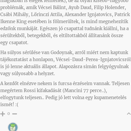
magukban is elegek lennének), de az olyan kisebb-nagyobb
problémák, amik Vécsei Bálint, Ayub Daud, Filip Holender,
Csábi Mihály, Lőrinczi Attila, Alexander Ignjatovics, Patrick
Ikenne King esetében is fölmerültek, is mind megnehezítik
edzőnk munkáját. Egészen jó csapattal tudnánk kiállni, ha a
sérültekből, betegekből, és eltiltottakból állítanánk össze
egy csapatot.
Ha súlyos sérülése van Godoynak, arról miért nem kaptunk
tájékoztatást a honlapon, Vécsei-Daud-Perea-Ignjatovicsról
is jó lenne aktuális állapot. Alapozásra simán felgyógyulnak
vagy súlyosabb a helyzet.
A kezdőt elnézve nekem is furcsa érzéseim vannak. Teljesen
megértem Rossi kifakadását (Mancini 77 perce..),
elfogytunk teljesen.. Pedig jó lett volna egy kupamenetelés
ismét! :(
0