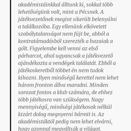
akadémistáinkkal álltunk ki, sokkal több
lehetőségünk volt, mint a Pécsnek. A
játékvezetőnek megint sikerült belenyúlni
a találkozóba. Egy ellenünk elkövetett
szabálytalanságot nem fújt be, abból a
kontratámadásból szerezték a hazaiak a
gólt. Figyelembe kell venni az első
párharcot, ahol ugyancsak a játékvezető
ajándékozta a vendégek találatát. Ebből a
játékoskeretből többet én nem tudok
kihozni. Ilyen minőségű kerettel nem lehet
három fronton állva maradni. Minden
sorozat fontos a klub számára, de ehhez
több játékosra van szükségem. Nagy
mennyiségű, minőségi játékosok nélkül
kizárt dolog megnyerni bármit is. Az
akadémistáktól pedig nem lehet elvárni,
hogy azonnal megváltsák a világot.