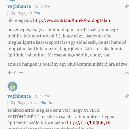
veghhanta
12 éve
Reply to
Paal
ok, megvan:
http://www.nb1.hu/hirek/boldogtalan
nevetséges, hogy a klubhonlapon arról írnak (minőségi
mobiltelefonos fotóval!!!), hogy négy akadémistánk
meghallgatta kassai sporttárs egy előadását, de azt hemibá
blogjából kell kihámozni, hogy jövőre 200+ fős akadéimiát
építünk, valamint a fél csapat úgy sérült, ahogy van.
ez alsó hangon is botrány egy klub kommunikációjára nézve.
0
veghhanta
12 éve
Reply to
veghhanta
és akkor arról még szó sem volt, hogy ÁTVETT
SAJTÓHÍRKÉNT teszik ki a saját stadionunk esetleges
építéséről szóló információt:
http://t.co/ljXIjbh7tX