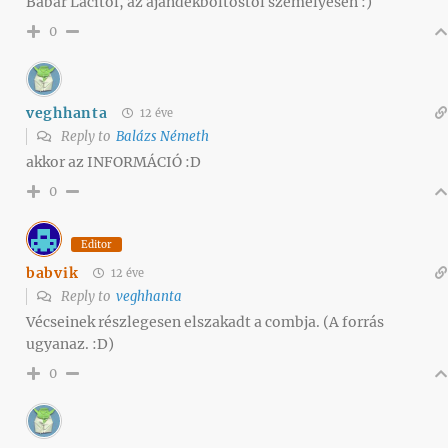
Babar Lacitól, az ajándékboltostól személyesen :)
0
veghhanta
12 éve
Reply to
Balázs Németh
akkor az INFORMÁCIÓ :D
0
Editor
babvik
12 éve
Reply to
veghhanta
Vécseinek részlegesen elszakadt a combja. (A forrás
ugyanaz. :D)
0