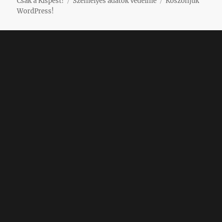
Csak a Kispest!
Személyes adatok védelme
Köszönjük
WordPress!