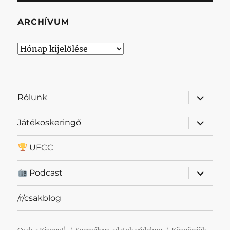
ARCHÍVUM
Archívum
almenü
Rólunk
szétnyit
almenü
Játékoskeringő
szétnyit
UFCC
almenü
Podcast
szétnyit
/r/csakblog