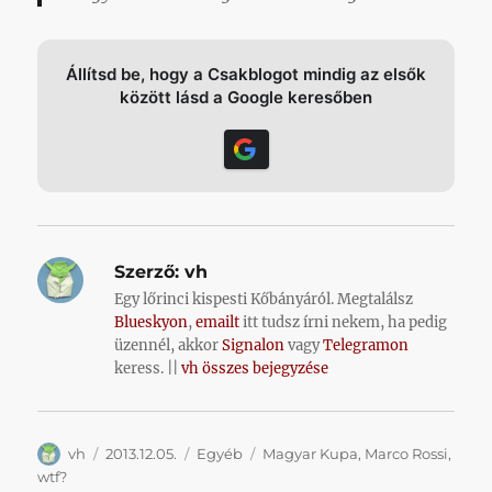
Állítsd be, hogy a Csakblogot mindig az elsők
között lásd a Google keresőben
Szerző:
vh
Egy lőrinci kispesti Kőbányáról. Megtalálsz
Blueskyon
,
emailt
itt tudsz írni nekem, ha pedig
üzennél, akkor
Signalon
vagy
Telegramon
keress. ||
vh összes bejegyzése
Szerző
Közzétéve
Kategória
Címke
vh
2013.12.05.
Egyéb
Magyar Kupa
,
Marco Rossi
,
wtf?