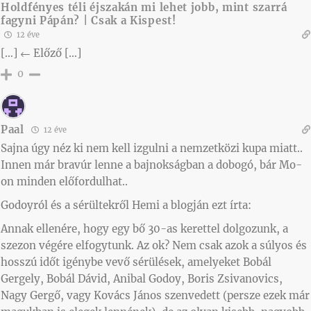
Holdfényes téli éjszakán mi lehet jobb, mint szarrá
fagyni Pápán? | Csak a Kispest!
12 éve
[…] ← Előző […]
0
Paal
12 éve
Sajna úgy néz ki nem kell izgulni a nemzetközi kupa miatt..
Innen már bravúr lenne a bajnokságban a dobogó, bár Mo-
on minden előfordulhat..
Godoyról és a sérültekről Hemi a blogján ezt írta:
Annak ellenére, hogy egy bő 30-as kerettel dolgozunk, a
szezon végére elfogytunk. Az ok? Nem csak azok a súlyos és
hosszú időt igénybe vevő sérülések, amelyeket Bobál
Gergely, Bobál Dávid, Anibal Godoy, Boris Zsivanovics,
Nagy Gergő, vagy Kovács János szenvedett (persze ezek már