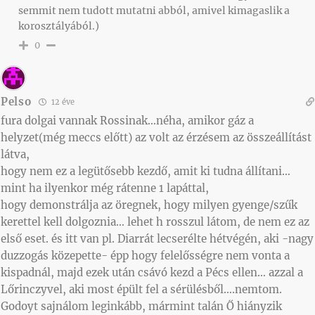
semmit nem tudott mutatni abból, amivel kimagaslik a
korosztályából.)
0
Pelso
12 éve
fura dolgai vannak Rossinak…néha, amikor gáz a
helyzet(még meccs előtt) az volt az érzésem az összeállítást
látva,
hogy nem ez a legütősebb kezdő, amit ki tudna állítani…
mint ha ilyenkor még rátenne 1 lapáttal,
hogy demonstrálja az öregnek, hogy milyen gyenge/szűk
kerettel kell dolgoznia… lehet h rosszul látom, de nem ez az
első eset. és itt van pl. Diarrát lecserélte hétvégén, aki -nagy
duzzogás közepette- épp hogy felelősségre nem vonta a
kispadnál, majd ezek után csávó kezd a Pécs ellen… azzal a
Lőrinczyvel, aki most épült fel a sérülésből….nemtom.
Godoyt sajnálom leginkább, mármint talán Ő hiányzik