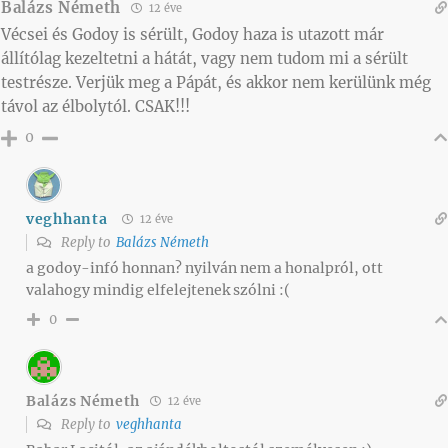
Balázs Németh
12 éve
Vécsei és Godoy is sérült, Godoy haza is utazott már
állítólag kezeltetni a hátát, vagy nem tudom mi a sérült
testrésze. Verjük meg a Pápát, és akkor nem kerülünk még
távol az élbolytól. CSAK!!!
0
veghhanta
12 éve
Reply to
Balázs Németh
a godoy-infó honnan? nyilván nem a honalpról, ott
valahogy mindig elfelejtenek szólni :(
0
Balázs Németh
12 éve
Reply to
veghhanta