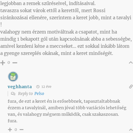
legjobban a remek szűréseivel, indításaival.
tavaszra sokat várok ettől a kerettől, mert Rossi
siránkozásai ellenére, szerintem a keret jobb, mint a tavalyi
!
valahogy nem érzem motiváltnak a csapatot, mint ha
mindig 1 bekapott gól után kapcsolnának abba a sebességbe,
amivel kezdeni kéne a meccseket… ezt sokkal inkább látom
a gyenge szereplés okának, mint a keret minőségét.
0
veghhanta
12 éve
Reply to
Pelso
fura, de ezt a keret én is erősebbnek, tapasztaltabbnak
érzem a tavalyinál, amiben jóval több variációs lehetőség
van, és valahogy mégsem működik, csak szakaszosan.
fura.
0