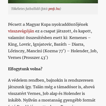
Tökéletes futballidő (fotó:
pmfc.hu
)
Pécsett a Magyar Kupa nyolcaddöntőjének
visszavágóján
ez a csapat játszott, és kapott,
valamint összesítésben esett ki: Kemenes –
King, Lovric, Ignjatovic, Baráth – Diarra,
Lőrinczy, Mancini (Kozma 77′) – Holender, Job,
Vernes (Prosszer 43′)
Elfogytunk volna?
A védelem rendben, bajnokin is rendszeresen
játszunk így. Talán még a támadósor is, ahová
visszatért Vernes, Job alap és Holender is
inkább. Nyilván a mostanság gyengébb formát