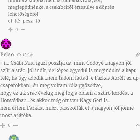
mintha a klubnál nem is tudnának róla, sőt,
meglepődnénke, a csakfociról értesülve a döntés
lehetőségéről.
el-ké-pesz-tő
0
Pelso
12 éve
+1… Csábi Misi igazi posztja ua. mint Godoyé…nagyon jól
szűr a srác, jól indít, de képes egyedül is megindulni a kapu
felé, ha úgy adódik…nem tudom láttad-e Farkas Aurélt az up.
csapatokban…én meg voltam róla győződve,
hogy ez a 2 srác évekig meg fogja oldani a szűrő kérdést a
Honvédban…és akkor még ott van Nagy Geri is..
nem értem Farkast miért passzolták el :( nagyon jól jönne
most a játéka.
0