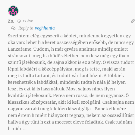
Zs.
12 éve
Reply to
veghhanta
Szerintem elég egyszerű a képlet, mindennek egyetlen egy
oka van: lehet h a keret összességében erősebb, de nincs egy
Lanzafame. Tudom, h már qrvára unalmas mindig emiatt
siránkozni, meg h a büdös életben nem lesz még egy ilyen
szintű játékosunk, de sajna akkor is ez a tény. Ő vissza tudott
lépni labdáért a közeéppályára, meg is tette, majd aztán
meg is tudta tartani, és tudott vártlant húzni. A többiek
kereshették a labdákkal, mindenki tudta h nála jó helyen
lesz, és ezt ki is használtuk. Most sajnos nincs ilyen
kvalitású játékosunk. Perea nem rossz, de nem ugyanaz. Ő
klasszikus középcsatár, akit ki kell szolgálni. Csak sajna nem
nagyon van aki megfelelően kiszolgálja… Ennek ellenére
nem értem h miért hiányzott tegnap, nekem az összeállítást
hallva úgy tűnt h ezt a meccset eleve feladtuk. Csak tudnám
h miért…