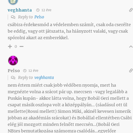
veghhanta
12 éve
Reply to
Pelso
csábira érdekesmód a védelemben számít, csak oda cserélte
be eddig, vagy ott játszatta, ha hiányzott valaki, vagy csak
spórolni akart az emberekkel.
0
Pelso
12 éve
Reply to
veghhanta
nem értem miért csak jobb védőben nyomja, mert ha
megnézte volna a srácot pár up. meccsen -vagy legalább a
Puskás kupán- akkor látta volna, hogy Bobál Geri mellett a
csapat másik oszlopa volt a középpályán… (ráadásul ott ül
mellette(Rossi mellett) Simon Miki, akinél kevesen ismerik
jobban az akadémiás srácokat) és Bobállal ellentétben Csábi
elég jól mozgott minden felnőtt meccsén…(Bobál Geri
NB1es bemutatkozása számomra csalódás…egyelőre