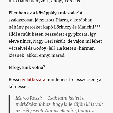
futó Daud hiányzott, ahogy Perea is.
Ellenben ez a középpálya micsoda?
A
szakaszosan játszatott Diarra, a korábban
néhány perceket kapó Lőrinczy és Mancini???
Hidi a múlt héten beszedett egy pirosat, így
eleve nincs, Nagy Geri sérült, de vajon mi lehet
Vécseivel és Godoy-jal? Ha ketten-hárman
kiesnek, akkor ennyi marad.
Elfogytunk volna?
Rossi
nyilatkozata
mindenesetre összecseng a
kérdéssel:
Marco Rossi:
– Csak látni kellett a
mérkőzést ahhoz, hogy kiderüljön ki is volt
az esélyesebb. Annak ellenére, hogy az