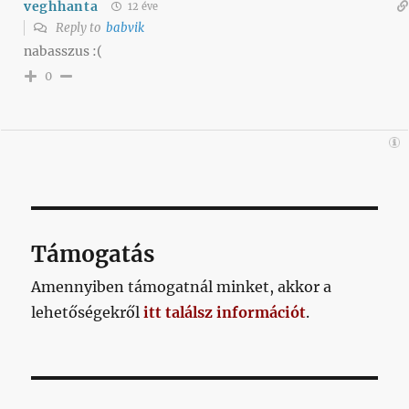
veghhanta
12 éve
Reply to
babvik
nabasszus :(
0
Támogatás
Amennyiben támogatnál minket, akkor a
lehetőségekről
itt találsz információt
.