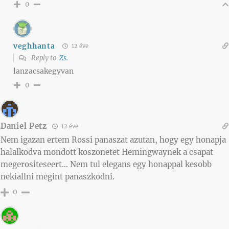
0
veghhanta
12 éve
Reply to
Zs.
lanzacsakegyvan
0
Daniel Petz
12 éve
Nem igazan ertem Rossi panaszat azutan, hogy egy honapja
halalkodva mondott koszonetet Hemingwaynek a csapat
megerositeseert… Nem tul elegans egy honappal kesobb
nekiallni megint panaszkodni.
0