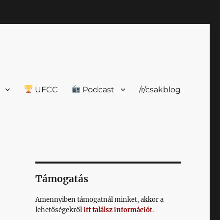
UFCC
Podcast
/r/csakblog
Támogatás
Amennyiben támogatnál minket, akkor a
lehetőségekről
itt találsz információt
.