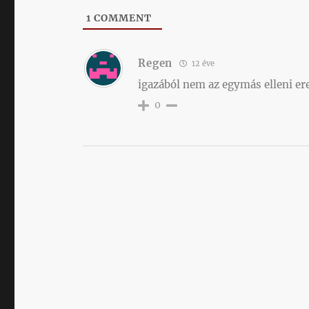
1
COMMENT
Regen
12 éve
igazából nem az egymás elleni e
0