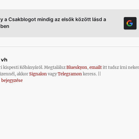
gy a Csakblogot mindig az elsők között lásd a
őben
vh
ci kispesti Kőbányáról. Megtalálsz
Blueskyon
,
emailt
itt tudsz írni neke
üzennél, akkor
Signalon
vagy
Telegramon
keress. ||
 bejegyzése