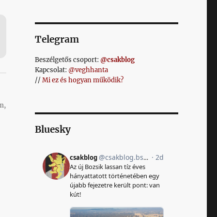
Telegram
Beszélgetős csoport:
@csakblog
Kapcsolat:
@veghhanta
//
Mi ez és hogyan működik?
m,
Bluesky