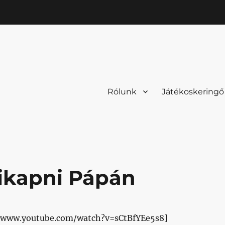
Rólunk
Játékoskeringő
kikapni Pápán
//www.youtube.com/watch?v=sCtBfYEe5s8]