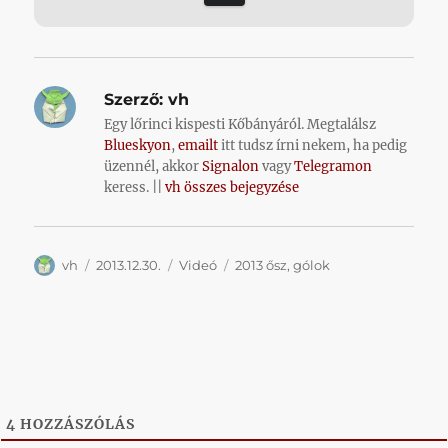
Szerző:
vh
Egy lőrinci kispesti Kőbányáról. Megtalálsz
Blueskyon
,
emailt
itt tudsz írni nekem, ha pedig
üzennél, akkor
Signalon
vagy
Telegramon
keress. ||
vh összes bejegyzése
Szerző
Közzétéve
Kategória
Címke
vh
2013.12.30.
Videó
2013 ősz
,
gólok
4
HOZZÁSZÓLÁS