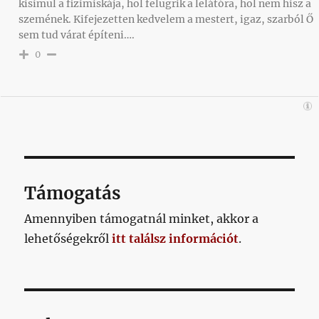
kisimul a fizimiskája, hol felugrik a lelátóra, hol nem hisz a
szemének. Kifejezetten kedvelem a mestert, igaz, szarból Ő
sem tud várat építeni….
0
Támogatás
Amennyiben támogatnál minket, akkor a
lehetőségekről
itt találsz információt
.