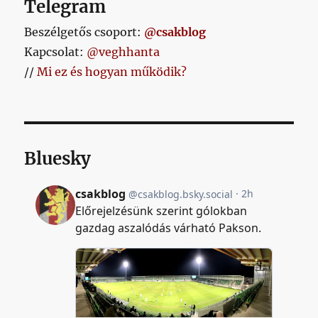
Telegram
Beszélgetős csoport:
@csakblog
Kapcsolat:
@veghhanta
//
Mi ez és hogyan működik?
Bluesky