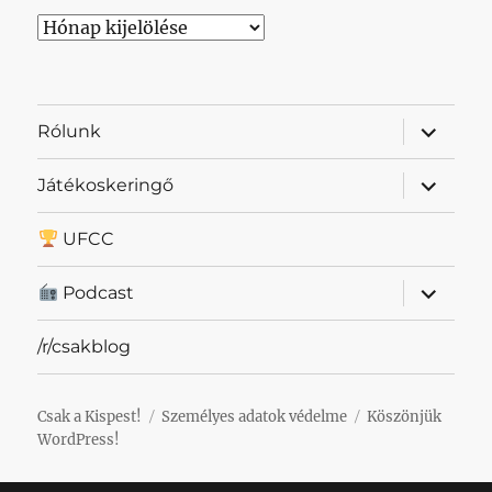
Archívum
almenü
Rólunk
szétnyit
almenü
Játékoskeringő
szétnyit
UFCC
almenü
Podcast
szétnyit
/r/csakblog
Csak a Kispest!
Személyes adatok védelme
Köszönjük
WordPress!