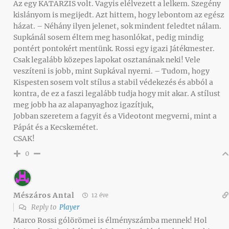
Az egy KATARZIS volt. Vagyis elélvezett a lelkem. Szegény
kislányom is megijedt. Azt hittem, hogy lebontom az egész
házat. – Néhány ilyen jelenet, sok mindent feledtet nálam.
Supkánál sosem éltem meg hasonlókat, pedig mindig
pontért pontokért mentünk. Rossi egy igazi Játékmester.
Csak legalább közepes lapokat osztanának neki! Vele
veszíteni is jobb, mint Supkával nyerni. – Tudom, hogy
Kispesten sosem volt stílus a stabil védekezés és abból a
kontra, de ez a faszi legalább tudja hogy mit akar. A stílust
meg jobb ha az alapanyaghoz igazítjuk,
Jobban szeretem a fagyit és a Videotont megverni, mint a
Pápát és a Kecskemétet.
CSAK!
0
Mészáros Antal
12 éve
Reply to
Player
Marco Rossi gólörömei is élményszámba mennek! Hol