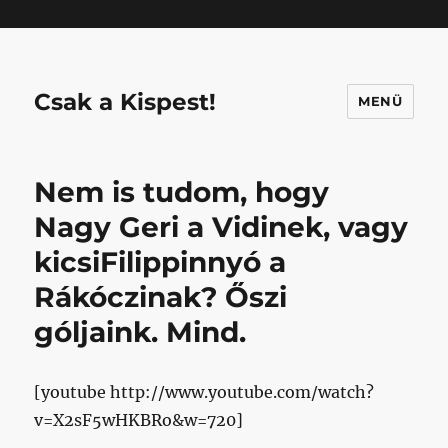
Mastodon
Csak a Kispest!
MENÜ
Nem is tudom, hogy
Nagy Geri a Vidinek, vagy
kicsiFilippinnyó a
Rákóczinak? Őszi
góljaink. Mind.
[youtube http://www.youtube.com/watch?
v=X2sF5wHKBRo&w=720]