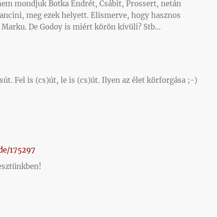
nem mondjuk Botka Endrét, Csábit, Prossert, netán
mancini, meg ezek helyett. Elismerve, hogy hasznos
. Marku. De Godoy is miért körön kívüli? Stb…
 Fel is (cs)út, le is (cs)út. Ilyen az élet körforgása ;-)
ode/175297
resztünkben!