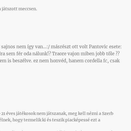
m játszott meccsen.
de sajnos nem így van…:/ másrészt ott volt Pantovic esete:
ra sem fér oda nálunk!? Traore vajon miben jobb tőle ??
em is beszélve. ez nem honvéd, hanem cordella fc, csak
.
-21 éves játékosok nem játszanak, meg kell nézni a Szerb
lnek, hogy termelik ki és teszik piacképessé ezt a