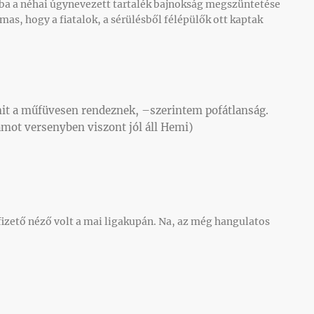
ba a néhai úgynevezett tartalék bajnokság megszüntetése
almas, hogy a fiatalok, a sérülésből félépülők ott kaptak
amit a műfüvesen rendeznek, –szerintem pofátlanság.
mot versenyben viszont jól áll Hemi)
fizető néző volt a mai ligakupán. Na, az még hangulatos