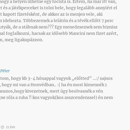
hogy a helyén ülhetne egy focista is. Értem, ha már itt van,
ket és a játékperceket is tolni bele, hogy legalább annyiért el
 kapott fizetésként, de akkor az is menjen vele, aki
idehozta. Többezernek a lelátón és a tévék ellőtt 7 perc
 kutyák, de a stábnak nem??? Egy menedzsernek sem biznisz
al foglalkozni, hacsak az idősebb Mancini nem fizet azért,
n, meg ligakupázzon.
 Péter
átom, hogy kb 3-4 hónappal vagyok „előtted” …:/ sajnos
 hogy mi van a Honvédban.. :( ha én most kimennék 1
nszos,hogy kivezetnek, mert úgy beolvasnék a vén
ne róla a ruha !! kos vagyok(kos asszcendenssel) én nem
11 éve