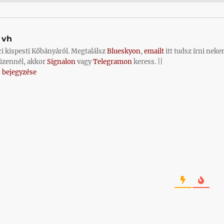
vh
ci kispesti Kőbányáról. Megtalálsz
Blueskyon
,
emailt
itt tudsz írni neke
üzennél, akkor
Signalon
vagy
Telegramon
keress. ||
 bejegyzése