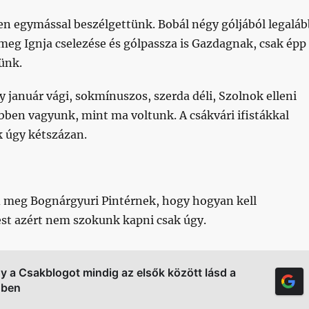
en egymással beszélgettünk. Bobál négy góljából legaláb
 meg Ignja cselezése és gólpassza is Gazdagnak, csak épp
ünk.
január vági, sokmínuszos, szerda déli, Szolnok elleni
ben vagyunk, mint ma voltunk. A csákvári ifistákkal
k úgy kétszázan.
meg Bognárgyuri Pintérnek, hogy hogyan kell
est azért nem szokunk kapni csak úgy.
gy a Csakblogot mindig az elsők között lásd a
őben