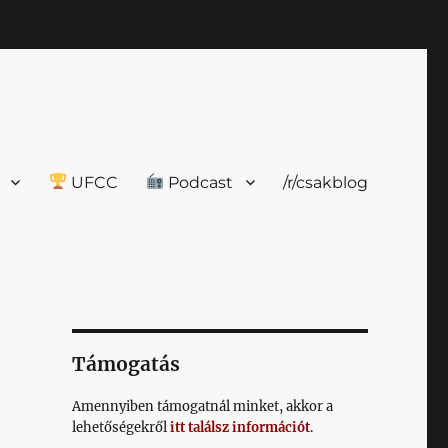
UFCC
Podcast
/r/csakblog
Támogatás
Amennyiben támogatnál minket, akkor a
lehetőségekről
itt találsz információt
.