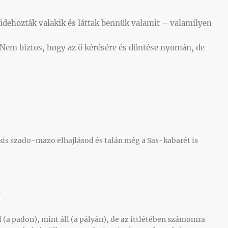
dehozták valakik és láttak bennük valamit – valamilyen
 (Nem biztos, hogy az ő kérésére és döntése nyomán, de
kis szado-mazo elhajlásod és talán még a Sas-kabarét is
e
 (a padon), mint áll (a pályán), de az ittlétében számomra