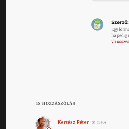
Szerző:
Egy lőrin
ha pedig 
vh összes
18
HOZZÁSZÓLÁS
Kertész Péter
11 éve