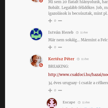
Mi sem 20 fiatalt hiányolunk, ha
Bobált. Legalább félidőkre. Job, 
igazolások is becsúsztak, mint pl
0
István Hereb
11 éve
Már nem sokáig… Mármint a Felcsút.
0
Kertész Péter
11 éve
BREAKING:
http://www.csakfoci.hu/hazai/n
34 éves uruguay-i csatár a célke
0
Escape
11 éve