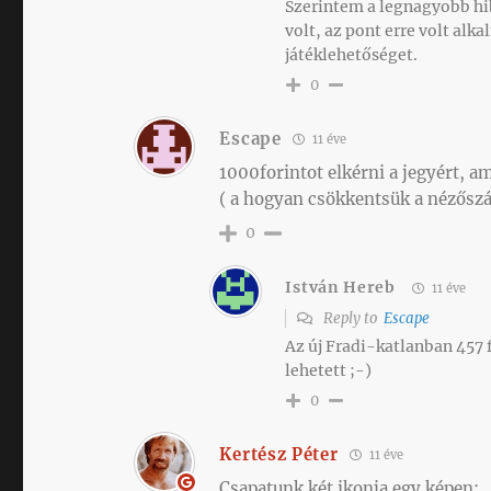
Szerintem a legnagyobb hi
volt, az pont erre volt alk
játéklehetőséget.
0
Escape
11 éve
1000forintot elkérni a jegyért, 
( a hogyan csökkentsük a nézőszá
0
István Hereb
11 éve
Reply to
Escape
Az új Fradi-katlanban 457 
lehetett ;-)
0
Kertész Péter
11 éve
Csapatunk két ikonja egy képen: