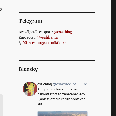
b
Telegram
Beszélgetős csoport:
@csakblog
Kapcsolat:
@veghhanta
//
Mi ez és hogyan működik?
Bluesky