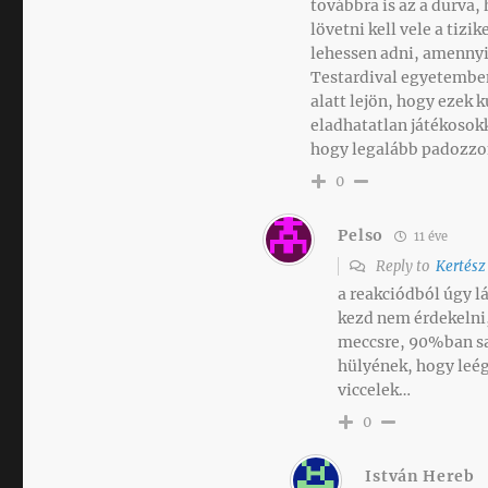
továbbra is az a durva, 
lövetni kell vele a tizi
lehessen adni, amennyit
Testardival egyetemben 
alatt lejön, hogy ezek
eladhatatlan játékosokk
hogy legalább padozzo
0
Pelso
11 éve
Reply to
Kertész
a reakciódból úgy l
kezd nem érdekelni,
meccsre, 90%ban sa
hülyének, hogy leég
viccelek…
0
István Hereb