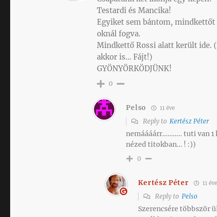
Testardi és Mancika!
Egyiket sem bántom, mindkettőt i
oknál fogva.
Mindkettő Rossi alatt került ide.
akkor is… Fájt!)
GYÖNYÖRKÖDJÜNK!
0
Pelso
11 éve
Reply to
Kertész Péter
nemáááárr……….. tuti van 1 
nézed titokban… ! :))
0
Kertész Péter
11 év
Reply to
Pelso
Szerencsére többször ül