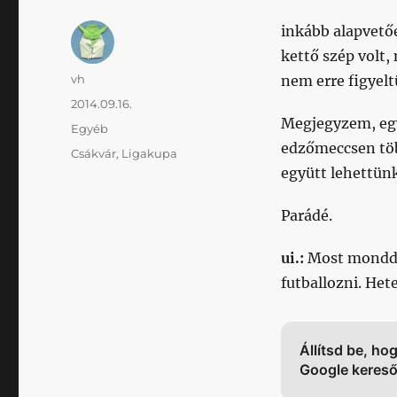
inkább alapvető
kettő szép volt,
Szerző
vh
nem erre figyelt
Közzétéve
2014.09.16.
Megjegyzem, egy 
Kategória
Egyéb
edzőmeccsen töb
Címke
Csákvár
,
Ligakupa
együtt lehettün
Parádé.
ui.:
Most mondd 
futballozni. Het
Állítsd be, ho
Google keres