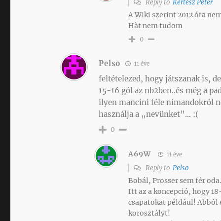
Reply to
Kertész Péter
A Wiki szerint 2012 óta ne
Hàt nem tudom
0
Pelso
11 éve
feltételezed, hogy játszanak is, 
15-16 gól az nb2ben..és még a pad
ilyen mancini féle nímandokról n
használja a „nevünket”… :(
0
A69W
11 éve
Reply to
Pelso
Bobál, Prosser sem fér oda
Itt az a koncepció, hogy 18
csapatokat például! Abból é
korosztályt!