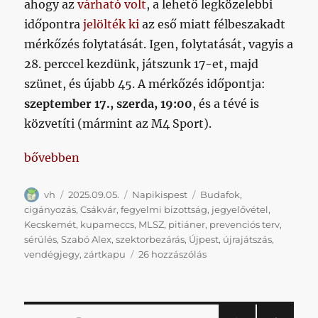
ahogy az
várható volt
, a lehető legközelebbi
időpontra
jelölték ki
az eső miatt félbeszakadt
mérkőzés folytatását. Igen, folytatását, vagyis a
28. perccel kezdünk, játszunk 17-et, majd
szünet, és újabb 45. A mérkőzés időpontja:
szeptember 17., szerda, 19:00
, és a tévé is
közvetíti (mármint az M4 Sport).
„Meccspótlás, szektorbezárás, jegyek a kupameccsr
bővebben
Szerző
Közzétéve
Kategória
Címke
vh
2025.09.05.
Napikispest
Budafok
,
cigányozás
,
Csákvár
,
fegyelmi bizottság
,
jegyelővétel
,
Kecskemét
,
kupameccs
,
MLSZ
,
pitiáner
,
prevenciós terv
,
sérülés
,
Szabó Alex
,
szektorbezárás
,
Újpest
,
újrajátszás
,
Meccspótlás,
vendégjegy
,
zártkapu
26 hozzászólás
szektorbezárás,
jegyek
a
kupameccsre