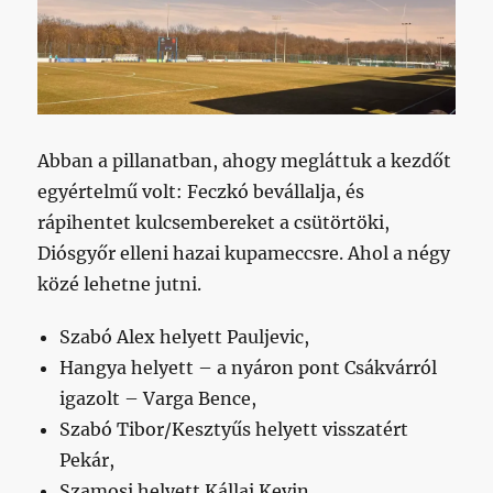
Abban a pillanatban, ahogy megláttuk a kezdőt
egyértelmű volt: Feczkó bevállalja, és
rápihentet kulcsembereket a csütörtöki,
Diósgyőr elleni hazai kupameccsre. Ahol a négy
közé lehetne jutni.
Szabó Alex helyett Pauljevic,
Hangya helyett – a nyáron pont Csákvárról
igazolt – Varga Bence,
Szabó Tibor/Kesztyűs helyett visszatért
Pekár,
Szamosi helyett Kállai Kevin,