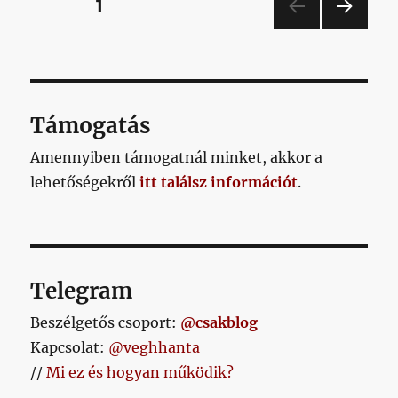
Bejegyzések
OLDAL
1
című
bejegyzéshez
KÖV
lapozása
ETKE
ZŐ
OLD
AL
Támogatás
Amennyiben támogatnál minket, akkor a
lehetőségekről
itt találsz információt
.
Telegram
Beszélgetős csoport:
@csakblog
Kapcsolat:
@veghhanta
//
Mi ez és hogyan működik?