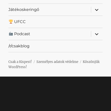
szétnyit
almenü
Játékoskeringő
szétnyit
UFCC
almenü
Podcast
szétnyit
/r/csakblog
Csak a Kispest!
Személyes adatok védelme
Köszönjük
WordPress!