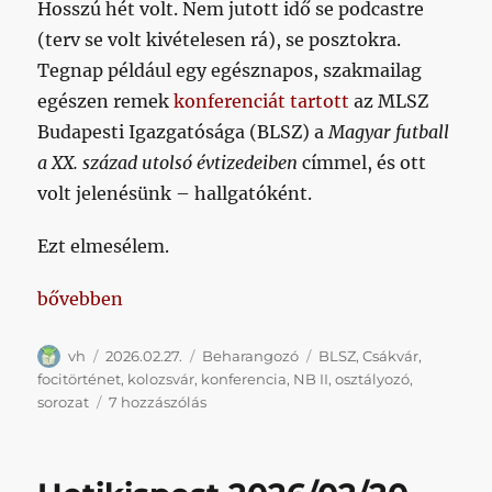
Hosszú hét volt. Nem jutott idő se podcastre
(terv se volt kivételesen rá), se posztokra.
Tegnap például egy egésznapos, szakmailag
egészen remek
konferenciát tartott
az MLSZ
Budapesti Igazgatósága (BLSZ) a
Magyar futball
a XX. század utolsó évtizedeiben
címmel, és ott
volt jelenésünk – hallgatóként.
Ezt elmesélem.
„Hosszú hét után jó lesz végre meccsre menni”
bővebben
Szerző
Közzétéve
Kategória
Címke
vh
2026.02.27.
Beharangozó
BLSZ
,
Csákvár
,
focitörténet
,
kolozsvár
,
konferencia
,
NB II
,
osztályozó
,
Hosszú
sorozat
7 hozzászólás
hét
után
jó