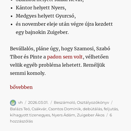
Kántor helyett Nyers,
Medgyes helyett Gyurcsó,
és november eleje után végre újra kezdett
egy bajnokin Zuigeber.
Bevállalós, pláne úgy, hogy Szamosi, Szabó
Tibor és Pinte a
padon sem volt
, vélhetően
velük egyéb probléma lehetett. Reméljük
semmi komoly.
„Újabb hatalmas lépést tettünk a minimális cél felé
bővebben
Szerző
Közzétéve
Kategória
Címke
vh
2026.03.01.
Beszámoló
,
Osztályozókönyv
Balázs Teó
,
Csákvár
,
Csontos Dominik
,
debütálás
,
feljutás
,
kihagyott tizenegyes
,
Nyers Ádám
,
Zuigeber Ákos
6
Újabb
hozzászólás
hatalmas