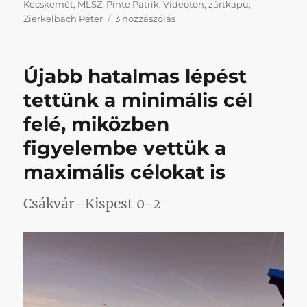
Kecskemét
,
MLSZ
,
Pinte Patrik
,
Videoton
,
zártkapu
,
Keményen
Zierkelbach Péter
3 hozzászólás
megsorozott
minket
a
Újabb hatalmas lépést
fegyelmi
bizottság
tettünk a minimális cél
című
felé, miközben
bejegyzéshez
figyelembe vettük a
maximális célokat is
Csákvár–Kispest 0-2