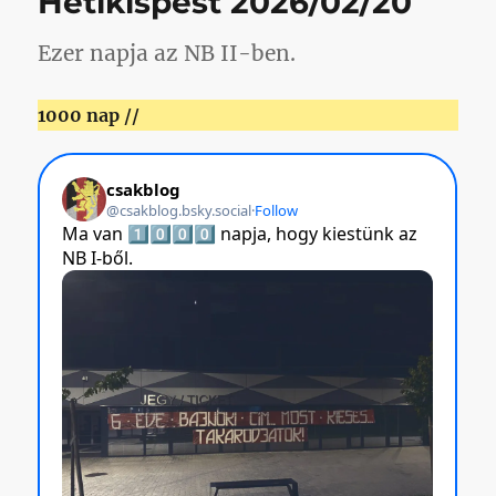
Hetikispest 2026/02/20
lesz
végre
meccsre
Ezer napja az NB II-ben.
menni
című
1000 nap //
bejegyzéshez