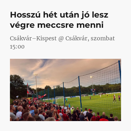
lépést
tettünk
Hosszú hét után jó lesz
a
minimális
végre meccsre menni
cél
felé,
Csákvár–Kispest @ Csákvár, szombat
miközben
figyelembe
15:00
vettük
a
maximális
célokat
is
című
bejegyzéshez