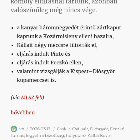
komoly eltiltásnál tartunk, azonban
valószínűleg még nincs vége.
a kanyar háromnegyedét érintő zártkaput
kaptunk a Kozármisleny elleni hazaira,
Kállait négy meccsre tiltották el,
eljárás indult Pinte és
eljárás indult Feczkó ellen,
valamint vizsgálják a Kispest–Diósgyőr
kupameccset is.
(via
MLSZ feb
)
„Keményen megsorozott minket a fegyelmi bizotts
bővebben
Szerző
Közzétéve
Kategória
Címke
vh
2026.03.13.
Csak
Csákvár
,
Diósgyőr
,
Feczkó
Tamás
,
fegyelmi bizottság
,
hülyebíró
,
Kállai Kevin
,