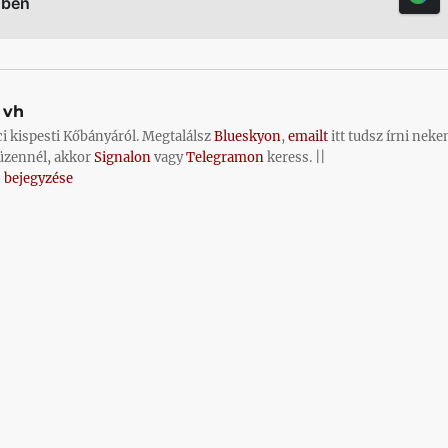
őben
vh
ci kispesti Kőbányáról. Megtalálsz
Blueskyon
,
emailt
itt tudsz írni neke
üzennél, akkor
Signalon
vagy
Telegramon
keress. ||
 bejegyzése