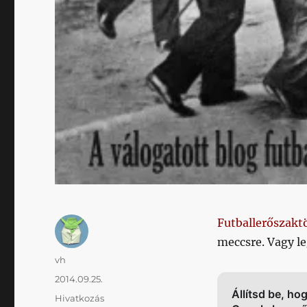
Futballerőszakt
meccsre. Vagy le
Szerző
vh
Közzétéve
2014.09.25.
Állítsd be, ho
Forma
Hivatkozás