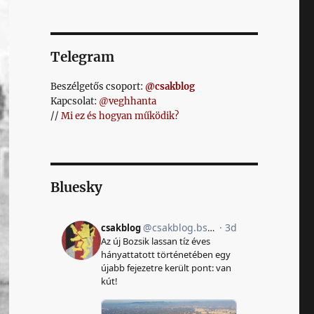
Telegram
Beszélgetős csoport:
@csakblog
Kapcsolat:
@veghhanta
//
Mi ez és hogyan működik?
Bluesky