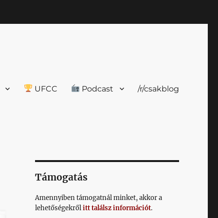
UFCC
Podcast
/r/csakblog
Támogatás
Amennyiben támogatnál minket, akkor a
lehetőségekről
itt találsz információt
.