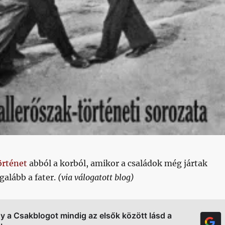
örténet
abból a korból, amikor a családok még jártak
galább a fater.
(via válogatott blog)
gy a Csakblogot mindig az elsők között lásd a