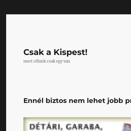
Mastodon
Csak a Kispest!
mert célunk csak egy van
Ennél biztos nem lehet jobb 