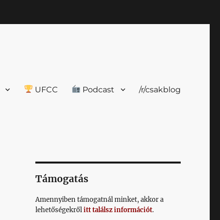
UFCC
Podcast
/r/csakblog
Támogatás
Amennyiben támogatnál minket, akkor a
lehetőségekről
itt találsz információt
.