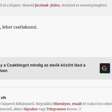
ült ki a Kispest-Honvéd
facebook-falára
, részletek és eseménymeghívó
, lehet csatlakozni.
gy a Csakblogot mindig az elsők között lásd a
őben
vh
ci kispesti Kőbányáról. Megtalálsz
Blueskyon
,
emailt
itt tudsz írni neke
üzennél, akkor
Signalon
vagy
Telegramon
keress. ||