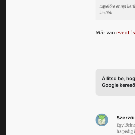
Egyelőre ennyi ker
később
Már van
event is
Állítsd be, ho
Google keres
Szerző:
Egy lőrin
ha pedig 