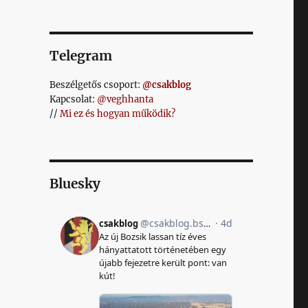
Telegram
Beszélgetős csoport:
@csakblog
Kapcsolat:
@veghhanta
//
Mi ez és hogyan működik?
Bluesky