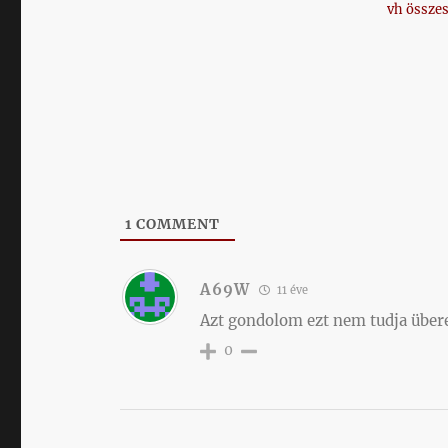
vh összes
1
COMMENT
A69W
11 éve
Azt gondolom ezt nem tudja über
0