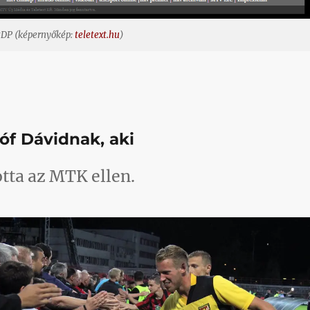
CzDP (képernyőkép:
teletext.hu
)
róf Dávidnak, aki
otta az MTK ellen.