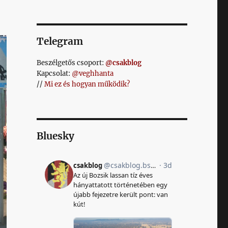
Telegram
Beszélgetős csoport:
@csakblog
Kapcsolat:
@veghhanta
//
Mi ez és hogyan működik?
Bluesky