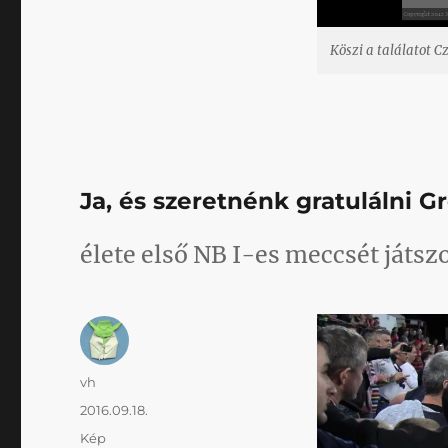
Köszi a találatot 
Ja, és szeretnénk gratulálni G
élete első NB I-es meccsét játsz
Szerző
vh
Közzétéve
2016.09.18.
Forma
Kép