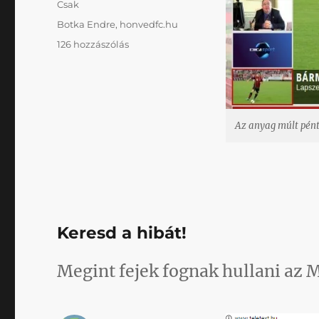
Kategória
Csak
Címke
Botka Endre
,
honvedfc.hu
Lollerkopter,
126 hozzászólás
mekkora
troll
a
Honvéd
honlapja
Az anyag múlt pént
című
bejegyzéshez
Keresd a hibát!
Megint fejek fognak hullani az