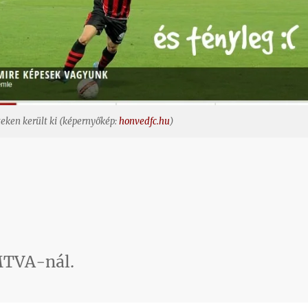
eken került ki (képernyőkép:
honvedfc.hu
)
 MTVA-nál.