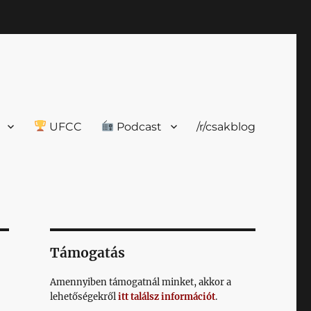
UFCC
Podcast
/r/csakblog
Támogatás
Amennyiben támogatnál minket, akkor a
lehetőségekről
itt találsz információt
.