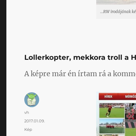
…RW irodájának ké
Lollerkopter, mekkora troll a
A képre már én írtam rá a komm
Szerző
vh
Közzétéve
2017.01.09.
Forma
Kép