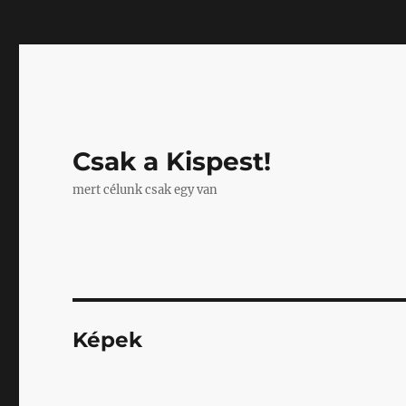
Mastodon
Csak a Kispest!
mert célunk csak egy van
Képek