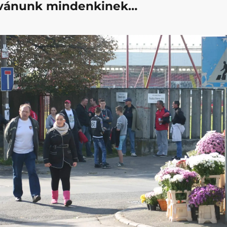
ívánunk mindenkinek…