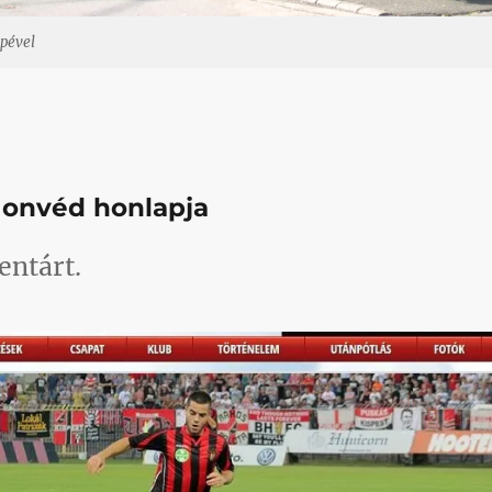
pével
 Honvéd honlapja
entárt.