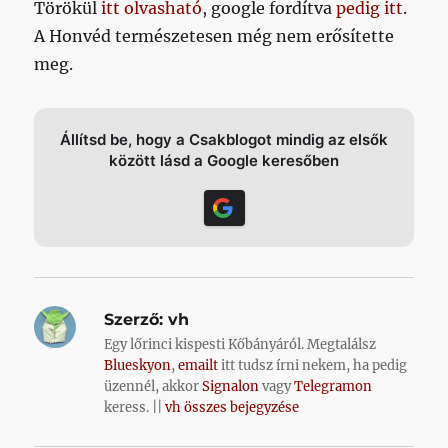
Törökül
itt olvasható
, google fordítva
pedig itt
.
A Honvéd természetesen még nem erősítette
meg.
Állítsd be, hogy a Csakblogot mindig az elsők
között lásd a Google keresőben
Szerző:
vh
Egy lőrinci kispesti Kőbányáról. Megtalálsz
Blueskyon
,
emailt
itt tudsz írni nekem, ha pedig
üzennél, akkor
Signalon
vagy
Telegramon
keress. ||
vh összes bejegyzése