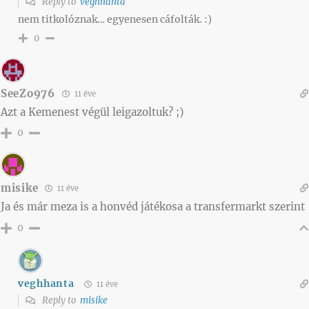
Reply to
veghhanta
nem titkolóznak… egyenesen cáfolták. :)
0
SeeZo976
11 éve
Azt a Kemenest végül leigazoltuk? ;)
0
misike
11 éve
Ja és már meza is a honvéd játékosa a transfermarkt szerint
0
veghhanta
11 éve
Reply to
misike