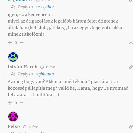
Reply to
vass gábor
igen, ez a kedvencem.
mivel az átigazolások legalább három felet érintenek
általában (két klub, játékos), ha az egyik bejelenti, akkor
minek titkolózni?
0
István Hereb
11 éve
Reply to
veghhanta
Az meg hogy van? Akkor a „mértékadó” piaci árat is a
közösség állapítja meg? Valld be, Hanta, hogy Te nyomtad
fel az árát 1.2 millióra ;-)
0
Pelso
11 éve