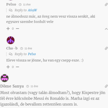
Pelso
11 éve
Reply to
A69W
ne álmodozz már, az öreg nem vesz vissza senkit, aki
egyszer szembe fordult vele
0
Cha-b
11 éve
Reply to
Pelso
Eleve vissza se jönne, ha van egy csepp esze. :)
0
Döme Sanya
11 éve
Most olvastam (vagy talán álmodtam?), hogy Kispestre jön
fél évre kölcsönbe Messi és Ronaldo is. Marha izgi ez az
igazolásdi, de bevallom rettentően unom is.