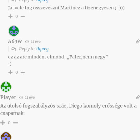
Ja, vele fog összeveszni Martinez a tizenegyesen ;-)))
0
A69W
11 éve
Reply to
thpreg
ez az arc mindent elmond, „Fater,nem megy”
:)
0
Player
11 éve
Az utolsó fogszabályzós srác, Diego komoly erőssége volt a
csapatnak.
0