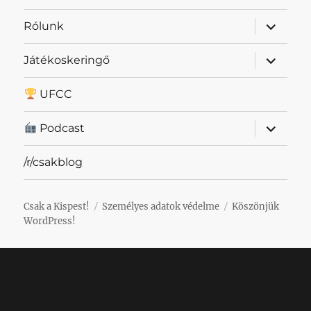
almenü
Rólunk
szétnyit
almenü
Játékoskeringő
szétnyit
UFCC
almenü
Podcast
szétnyit
/r/csakblog
Csak a Kispest!
Személyes adatok védelme
Köszönjük
WordPress!