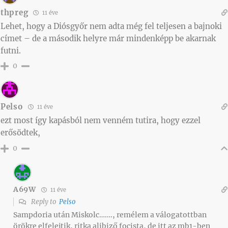
thpreg
11 éve
Lehet, hogy a Diósgyőr nem adta még fel teljesen a bajnoki
címet – de a második helyre már mindenképp be akarnak
futni.
0
Pelso
11 éve
ezt most így kapásból nem venném tutira, hogy ezzel
erősödtek,
0
A69W
11 éve
Reply to
Pelso
Sampdoria után Miskolc……., remélem a válogatottban
örökre elfelejtik, ritka alibiző focista, de itt az mb1-ben