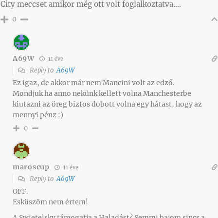
City meccset amikor még ott volt foglalkoztatva….
0
A69W
11 éve
Reply to
A69W
Ez igaz, de akkor már nem Mancini volt az edző.
Mondjuk ha anno nekünk kellett volna Manchesterbe
kiutazni az öreg biztos dobott volna egy hátast, hogy az
mennyi pénz :)
0
maroscup
11 éve
Reply to
A69W
OFF.
Esküszöm nem értem!
A Swietelsky támogatja a Haladást? Semmi bajom sincs a