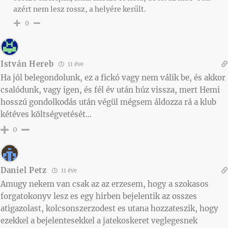
azért nem lesz rossz, a helyére kerűlt.
0
István Hereb
11 éve
Ha jól belegondolunk, ez a fickó vagy nem válik be, és akkor
csalódunk, vagy igen, és fél év után húz vissza, mert Hemi
hosszú gondolkodás után végül mégsem áldozza rá a klub
kétéves költségvetését…
0
Daniel Petz
11 éve
Amugy nekem van csak az az erzesem, hogy a szokasos
forgatokonyv lesz es egy hirben bejelentik az osszes
atigazolast, kolcsonszerzodest es utana hozzateszik, hogy
ezekkel a bejelentesekkel a jatekoskeret veglegesnek