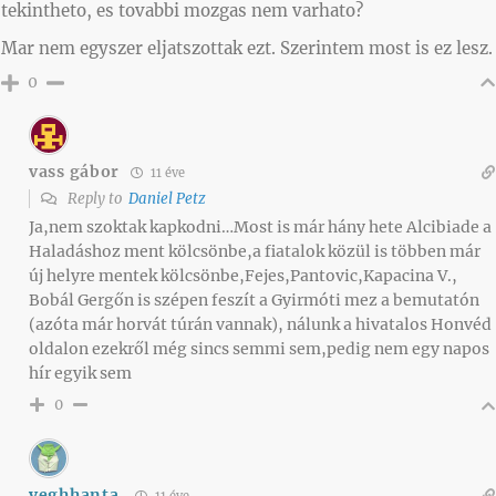
tekintheto, es tovabbi mozgas nem varhato?
Mar nem egyszer eljatszottak ezt. Szerintem most is ez lesz.
0
vass gábor
11 éve
Reply to
Daniel Petz
Ja,nem szoktak kapkodni…Most is már hány hete Alcibiade a
Haladáshoz ment kölcsönbe,a fiatalok közül is többen már
új helyre mentek kölcsönbe,Fejes,Pantovic,Kapacina V.,
Bobál Gergőn is szépen feszít a Gyirmóti mez a bemutatón
(azóta már horvát túrán vannak), nálunk a hivatalos Honvéd
oldalon ezekről még sincs semmi sem,pedig nem egy napos
hír egyik sem
0
veghhanta
11 éve