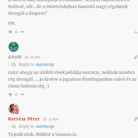
Halival, sőt…de a Swietelskyhoz hasonló nagy cégeknek
derogál a Kispest?
ON.
0
A69W
11 éve
Reply to
maroscup
mint ahogy az utóbbi évek példája mutatja, nekünk minden
cég derogál……ja kivéve a jaguáros élményparkos csávó és az
olasz fantom cég :)
0
Kertész Péter
11 éve
Reply to
maroscup
Tojnak ránk. Miként a Vasasra is.