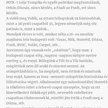
MTK-t tolja Tompika és egyéb politikai megfontolások,
Orbán Dózsás, nincs kérdés, a Fradi az Fradi, ott sincs
kérdés.
A vidék meg Vidék, az ottani fellegvárak 5x fontosabbak,
mint a 38 pesti csapatból 35, legyen némelyik még oly
patinás is, mint a miénk…
Mondjuk vicces is volt, amikor néha a 16-os mezőny
majdnem fele budapesti volt: Vasas, Mtk, Honvéd, Dózsa,
Fradi, BVSC, Volán, Csepel, stb…
Szerintem úgy vannak vele „odafönn”, hogy max. 3
budapesti csapat elég, nagyon-nagyon nyögve nyelve
esetleg 4, és ennyi. Billegünk a Tilt és a Tűr határán,
mögöttünk nem áll senki és nincsen semmi. Az
utánpótlásbázis is, ha megépül, nem értünk és miattunk
lesz majd, hanem az össz-nemzeti utánpótlás biztosítása és
fölfuttatása végett. Alkalmasint egy másodosztályú Honvéd
is tökéletes lehet a felvevő csapat szerepére, hogy az ott
kinevelkedett fiókák egy jobb, nevesebb enbékettes
csapatban tűnhessenek ki, mielőtt jön értük a Fradi meg a
Dózsa, stb.