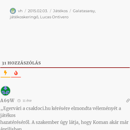
Szerző
Közzétéve
Kategória
Címke
vh
2015.02.03.
Játékos
Galatasaray
,
játékoskeringő
,
Lucas Ontivero
31
HOZZÁSZÓLÁS
A69W
11 éve
„Egervári a csakfoci.hu kérésére elmondta véleményét a
játékos
hazatéréséről. A szakember úgy látja, hogy Koman akár már
áprilisban