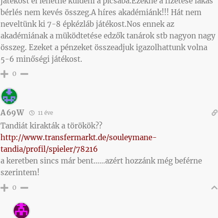
játékost el lehetne küldeni a picsába.Ezekne a fizetése lakás
bérlés nem kevés összeg.A híres akadémiánk!!! Hát nem
neveltünk ki 7-8 épkézláb játékost.Nos ennek az
akadémiának a müködtetése edzők tanárok stb nagyon nagy
összeg. Ezeket a pénzeket összeadjuk igazolhattunk volna
5-6 minőségi játékost.
0
A69W
11 éve
Tandiát kirakták a törökök??
http://www.transfermarkt.de/souleymane-
tandia/profil/spieler/78216
a keretben sincs már bent……azért hozzánk még beférne
szerintem!
0