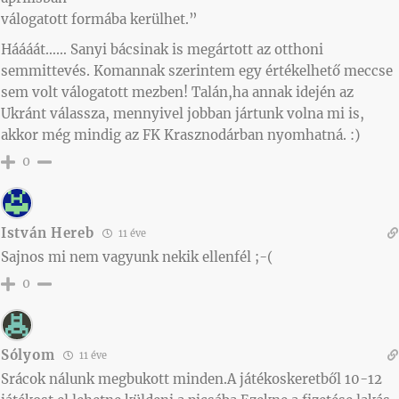
válogatott formába kerülhet.”
Háááát…… Sanyi bácsinak is megártott az otthoni
semmittevés. Komannak szerintem egy értékelhető meccse
sem volt válogatott mezben! Talán,ha annak idején az
Ukránt válassza, mennyivel jobban jártunk volna mi is,
akkor még mindig az FK Krasznodárban nyomhatná. :)
0
István Hereb
11 éve
Sajnos mi nem vagyunk nekik ellenfél ;-(
0
Sólyom
11 éve
Srácok nálunk megbukott minden.A játékoskeretből 10-12