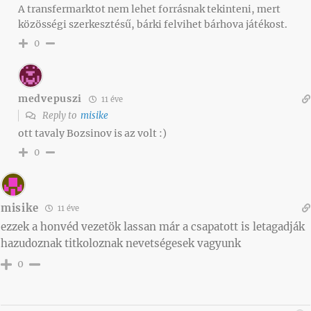
A transfermarktot nem lehet forrásnak tekinteni, mert
közösségi szerkesztésű, bárki felvihet bárhova játékost.
0
medvepuszi
11 éve
Reply to
misike
ott tavaly Bozsinov is az volt :)
0
misike
11 éve
ezzek a honvéd vezetök lassan már a csapatott is letagadják
hazudoznak titkoloznak nevetségesek vagyunk
0