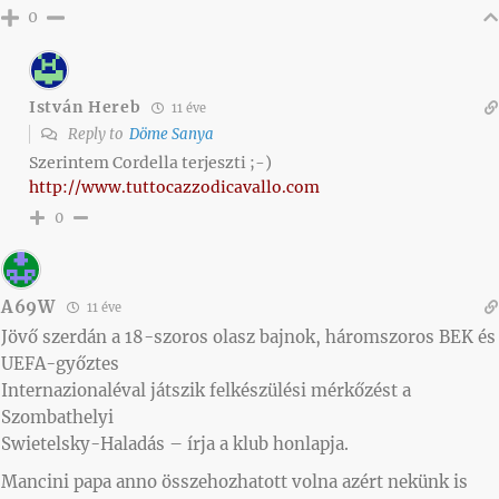
0
István Hereb
11 éve
Reply to
Döme Sanya
Szerintem Cordella terjeszti ;-)
http://www.tuttocazzodicavallo.com
0
A69W
11 éve
Jövő szerdán a 18-szoros olasz bajnok, háromszoros BEK és
UEFA-győztes
Internazionaléval játszik felkészülési mérkőzést a
Szombathelyi
Swietelsky-Haladás – írja a klub honlapja.
Mancini papa anno összehozhatott volna azért nekünk is