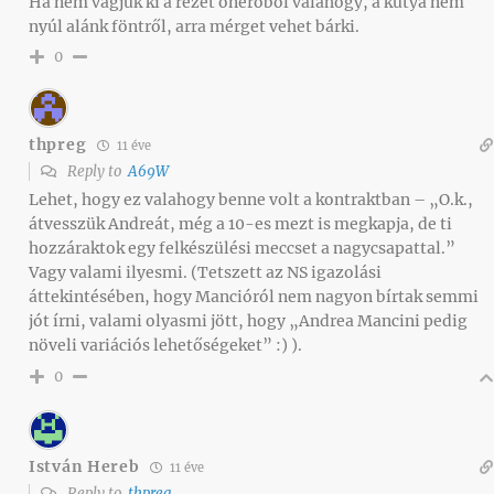
Ha nem vágjuk ki a rezet önerőből valahogy, a kutya nem
nyúl alánk föntről, arra mérget vehet bárki.
0
thpreg
11 éve
Reply to
A69W
Lehet, hogy ez valahogy benne volt a kontraktban – „O.k.,
átvesszük Andreát, még a 10-es mezt is megkapja, de ti
hozzáraktok egy felkészülési meccset a nagycsapattal.”
Vagy valami ilyesmi. (Tetszett az NS igazolási
áttekintésében, hogy Mancióról nem nagyon bírtak semmi
jót írni, valami olyasmi jött, hogy „Andrea Mancini pedig
növeli variációs lehetőségeket” :) ).
0
István Hereb
11 éve
Reply to
thpreg