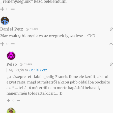
„reménységünk” kezd belelendülni
0
Daniel Petz
11 éve
Mar csak 9 hianyzik es az oregnek igaza lesz… :D:D
0
Pelso
11 éve
Reply to
Daniel Petz
„a középre tett labda pedig Francis Kone elé került, aki tolt
egyet rajta, majd öt méterről a kapu jobb oldalába pöckölte
azt” … tehát 6 méterről nem merte kapásból bebaxni,
hanem még tologatta kicsit… :D
0