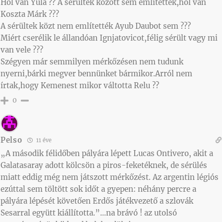
Hol van Yula ?? A sérültek között sem említették,hol van
Koszta Márk ???
A sérültek közt nem említették Ayub Daubot sem ???
Miért cserélik le állandóan Ignjatovicot,félig sérült vagy mi
van vele ???
Szégyen már semmilyen mérkőzésen nem tudunk
nyerni,bárki megver bennünket bármikor.Arról nem
írtak,hogy Kemenest mikor váltotta Relu ??
0
Pelso
11 éve
„A második félidőben pályára lépett Lucas Ontivero, akit a
Galatasaray adott kölcsön a piros-feketéknek, de sérülés
miatt eddig még nem játszott mérkőzést. Az argentin légiós
ezúttal sem töltött sok időt a gyepen: néhány percre a
pályára lépését követően Erdős játékvezető a szlovák
Sesarral együtt kiállította.”…na brávó ! az utolsó