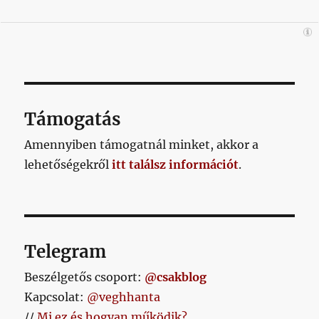
Támogatás
Amennyiben támogatnál minket, akkor a
lehetőségekről
itt találsz információt
.
Telegram
Beszélgetős csoport:
@csakblog
Kapcsolat:
@veghhanta
//
Mi ez és hogyan működik?