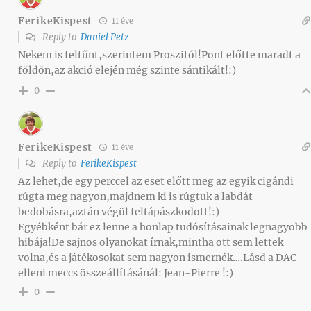
FerikeKispest
11 éve
Reply to
Daniel Petz
Nekem is feltűnt,szerintem Proszitól!Pont előtte maradt a
földön,az akció elején még szinte sántikált!:)
0
FerikeKispest
11 éve
Reply to
FerikeKispest
Az lehet,de egy perccel az eset előtt meg az egyik cigándi
rúgta meg nagyon,majdnem ki is rúgtuk a labdát
bedobásra,aztán végül feltápászkodott!:)
Egyébként bár ez lenne a honlap tudósításainak legnagyobb
hibája!De sajnos olyanokat írnak,mintha ott sem lettek
volna,és a játékosokat sem nagyon ismernék….Lásd a DAC
elleni meccs összeállításánál: Jean-Pierre !:)
0