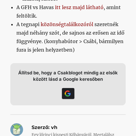
A GFH vs Havas
itt lesz majd látható
, amint
feltöltik.
A tegnapi
közönségtalálkozóról
szeretnék
majd néhány szót, de sajnos az erősen az idő
függvénye. (konyhabútor > Csábi, bármilyen
fura is jelen helyzetben)
Állítsd be, hogy a Csakblogot mindig az elsők
között lásd a Google keresőben
Szerző:
vh
Egy lőrinci kispesti Kőbányáról. Megtalálsz