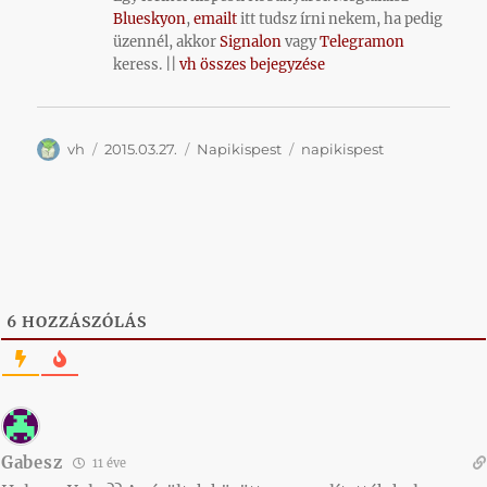
Blueskyon
,
emailt
itt tudsz írni nekem, ha pedig
üzennél, akkor
Signalon
vagy
Telegramon
keress. ||
vh összes bejegyzése
Szerző
Közzétéve
Kategória
Címke
vh
2015.03.27.
Napikispest
napikispest
6
HOZZÁSZÓLÁS
Gabesz
11 éve