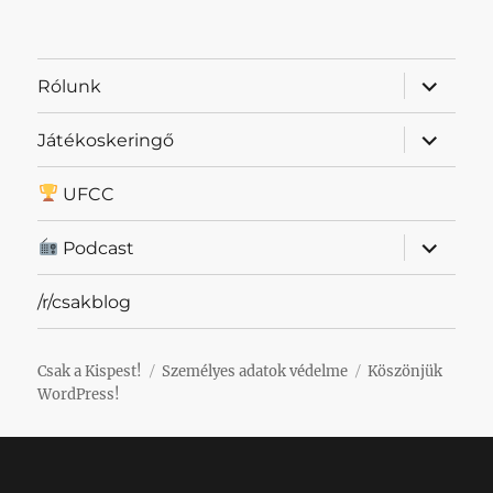
almenü
Rólunk
szétnyit
almenü
Játékoskeringő
szétnyit
UFCC
almenü
Podcast
szétnyit
/r/csakblog
Csak a Kispest!
Személyes adatok védelme
Köszönjük
WordPress!