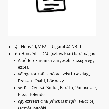
14h Honvéd/MFA – Cigánd @ NB III.
16h Honvéd – DAC (szlovákiai) barátságos
A bérletek nem érvényesek, a zsuga egy
ezres.
válogatottnál: Godoy, Kristi, Gazdag,
Prosser, Csábi, Lőrinczy
sérült: Czuczi, Botka, Baráth, Punosevac,
Elez, Holender
egy ezresért a hülyének is megéri Palacios,
Izazola, satöbbi