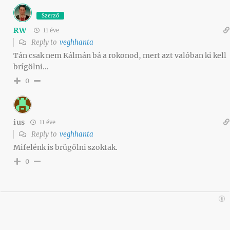
Szerző
RW
11 éve
Reply to
veghhanta
Tán csak nem Kálmán bá a rokonod, mert azt valóban ki kell
brígölni…
0
ius
11 éve
Reply to
veghhanta
Mifelénk is brügölni szoktak.
0