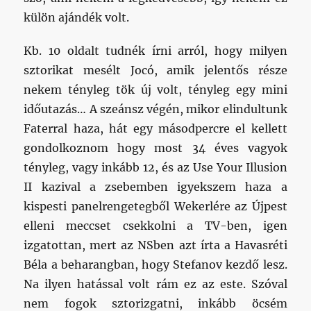
külön ajándék volt.
Kb. 10 oldalt tudnék írni arról, hogy milyen
sztorikat mesélt Jocó, amik jelentős része
nekem tényleg tök új volt, tényleg egy mini
időutazás… A szeánsz végén, mikor elindultunk
Faterral haza, hát egy másodpercre el kellett
gondolkoznom hogy most 34 éves vagyok
tényleg, vagy inkább 12, és az Use Your Illusion
II kazival a zsebemben igyekszem haza a
kispesti panelrengetegből Wekerlére az Újpest
elleni meccset csekkolni a TV-ben, igen
izgatottan, mert az NSben azt írta a Havasréti
Béla a beharangban, hogy Stefanov kezdő lesz.
Na ilyen hatással volt rám ez az este. Szóval
nem fogok sztorizgatni, inkább öcsém