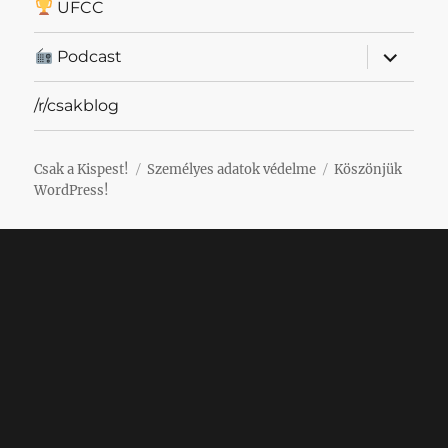
UFCC
almenü
Podcast
szétnyit
/r/csakblog
Csak a Kispest!
Személyes adatok védelme
Köszönjük
WordPress!