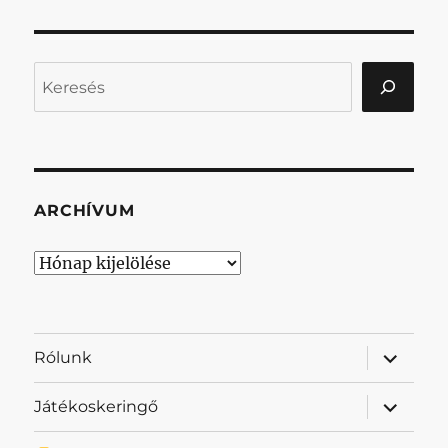
Keresés
ARCHÍVUM
Archívum
almenü
Rólunk
szétnyit
almenü
Játékoskeringő
szétnyit