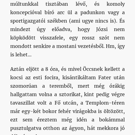
múltunkkal tisztában lévő, és komoly
koncepcióval bíró arc ül a padunkon vagy a
sportigazgatói székben (ami ugye nincs is). És
mindezt úgy előadva, hogy Józsi nem
köpködött visszafele, egy rossz szót nem
mondott senkire a mostani vezetésből. Hm, így
is lehet…
Aztán eljött a 8 óra, és mivel Öccsnek kellett a
kocsi az esti focira, kisántikáltam Fater után
szomorúan a teremből, mert még órákig
hallgattam volna a sztorikat, kint pedig végre
tavaszillat volt a Fő utcán, a Templom-téren
már egy-két bokor fehér virágokba is öltözött,
ezt sem éreztem még idén a bokámmal
pusztulgatva otthon az ágyon, hát mekkora jó