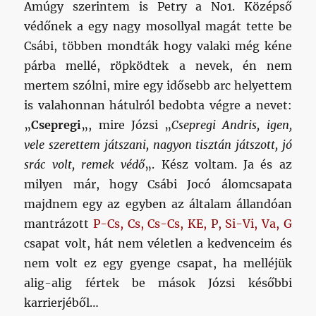
Amúgy szerintem is Petry a No1. Középső
védőnek a egy nagy mosollyal magát tette be
Csábi, többen mondták hogy valaki még kéne
párba mellé, röpködtek a nevek, én nem
mertem szólni, mire egy idősebb arc helyettem
is valahonnan hátulról bedobta végre a nevet:
„
Csepregi
„, mire Józsi „
Csepregi Andris, igen,
vele szerettem játszani, nagyon tisztán játszott, jó
srác volt, remek védő
„. Kész voltam. Ja és az
milyen már, hogy Csábi Jocó álomcsapata
majdnem egy az egyben az általam állandóan
mantrázott
P-Cs, Cs, Cs-Cs, KE, P, Si-Vi, Va, G
csapat volt, hát nem véletlen a kedvenceim és
nem volt ez egy gyenge csapat, ha melléjük
alig-alig fértek be mások Józsi későbbi
karrierjéből…