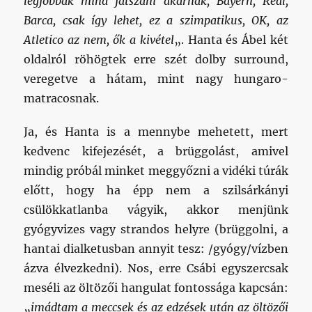
legjobbak mind játszani akarnak, Bayern, Real,
Barca, csak így lehet, ez a szimpatikus, OK, az
Atletico az nem, ők a kivétel
„. Hanta és Ábel két
oldalról röhögtek erre szét dolby surround,
veregetve a hátam, mint nagy hungaro-
matracosnak.
Ja, és Hanta is a mennybe mehetett, mert
kedvenc kifejezését, a brüggolást, amivel
mindig próbál minket meggyőzni a vidéki túrák
előtt, hogy ha épp nem a szilsárkányi
csülökkatlanba vágyik, akkor menjünk
gyógyvizes vagy strandos helyre (brüggolni, a
hantai dialketusban annyit tesz: /gyógy/vízben
ázva élvezkedni). Nos, erre Csábi egyszercsak
meséli az öltözői hangulat fontossága kapcsán:
„
imádtam a meccsek és az edzések után az öltözői