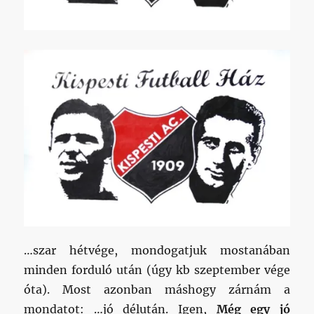
…szar hétvége, mondogatjuk mostanában
minden forduló után (úgy kb szeptember vége
óta). Most azonban máshogy zárnám a
mondatot: …jó délután. Igen,
Még egy jó