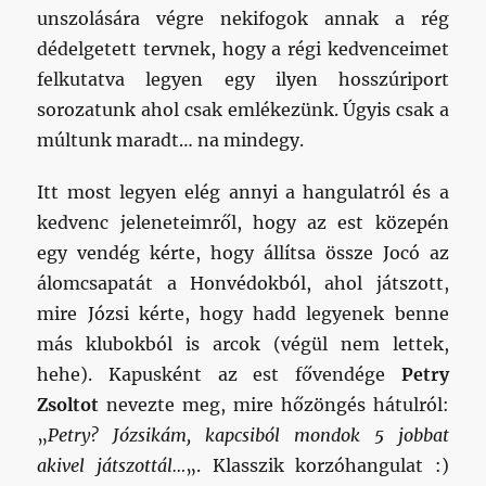
unszolására végre nekifogok annak a rég
dédelgetett tervnek, hogy a régi kedvenceimet
felkutatva legyen egy ilyen hosszúriport
sorozatunk ahol csak emlékezünk. Úgyis csak a
múltunk maradt… na mindegy.
Itt most legyen elég annyi a hangulatról és a
kedvenc jeleneteimről, hogy az est közepén
egy vendég kérte, hogy állítsa össze Jocó az
álomcsapatát a Honvédokból, ahol játszott,
mire Józsi kérte, hogy hadd legyenek benne
más klubokból is arcok (végül nem lettek,
hehe). Kapusként az est fővendége
Petry
Zsoltot
nevezte meg, mire hőzöngés hátulról:
„
Petry? Józsikám, kapcsiból mondok 5 jobbat
akivel játszottál…
„. Klasszik korzóhangulat :)