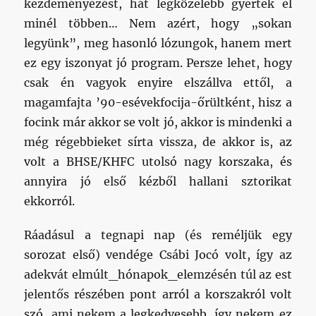
kezdeményézést, hát legközelebb gyertek el
minél többen… Nem azért, hogy „sokan
legyünk”, meg hasonló lózungok, hanem mert
ez egy iszonyat jó program. Persze lehet, hogy
csak én vagyok enyire elszállva ettől, a
magamfajta ’90-esévekfocija-őrültként, hisz a
focink már akkor se volt jó, akkor is mindenki a
még régebbieket sírta vissza, de akkor is, az
volt a BHSE/KHFC utolsó nagy korszaka, és
annyira jó első kézből hallani sztorikat
ekkorról.
Ráadásul a tegnapi nap (és reméljük egy
sorozat első) vendége Csábi Jocó volt, így az
adekvát elmúlt_hónapok_elemzésén túl az est
jelentős részében pont arról a korszakról volt
szó, ami nekem a legkedvesebb, így nekem ez