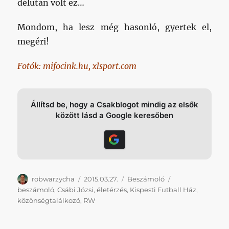
délután volt ez…
Mondom, ha lesz még hasonló, gyertek el,
megéri!
Fotók: mifocink.hu, xlsport.com
Állítsd be, hogy a Csakblogot mindig az elsők
között lásd a Google keresőben
Szerző
Közzétéve
Kategória
Címke
robwarzycha
2015.03.27.
Beszámoló
beszámoló
,
Csábi Józsi
,
életérzés
,
Kispesti Futball Ház
,
közönségtalálkozó
,
RW