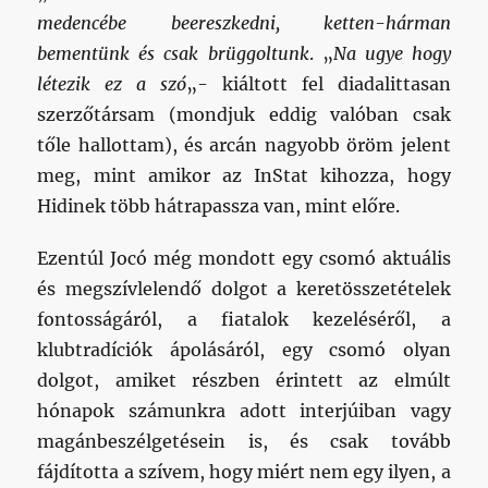
medencébe beereszkedni, ketten-hárman
bementünk és csak brüggoltunk
. „
Na ugye hogy
létezik ez a szó
„- kiáltott fel diadalittasan
szerzőtársam (mondjuk eddig valóban csak
tőle hallottam), és arcán nagyobb öröm jelent
meg, mint amikor az InStat kihozza, hogy
Hidinek több hátrapassza van, mint előre.
Ezentúl Jocó még mondott egy csomó aktuális
és megszívlelendő dolgot a keretösszetételek
fontosságáról, a fiatalok kezeléséről, a
klubtradíciók ápolásáról, egy csomó olyan
dolgot, amiket részben érintett az elmúlt
hónapok számunkra adott interjúiban vagy
magánbeszélgetésein is, és csak tovább
fájdította a szívem, hogy miért nem egy ilyen, a