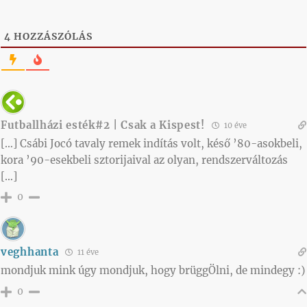
4
HOZZÁSZÓLÁS
Futballházi esték#2 | Csak a Kispest!
10 éve
[…] Csábi Jocó tavaly remek indítás volt, késő ’80-asokbeli,
kora ’90-esekbeli sztorijaival az olyan, rendszerváltozás
[…]
0
veghhanta
11 éve
mondjuk mink úgy mondjuk, hogy brüggÖlni, de mindegy :)
0