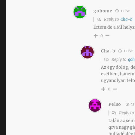
gohome
11 éve
Reply to
Cha-b
Értem de a Mi hely
0
Cha-b
11 éve
Reply to
go
Az egy dolog, d
esetben, hanem 
ugyanolyan felt
0
Pelso
11
Reply t
talán az sem
qrva nagy gá
hulladéklégi