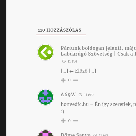
110
HOZZÁSZÓLÁS
Pártunk boldogan jelenti, má
Labdarúgó Szövetség | Csak a 
11 éve
[…] ← Előző […]
0
A69W
11 éve
honvedfc.hu – Én így szeretlek, p
:)
0
Döme Sanya
11 éve