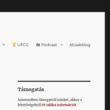
UFCC
Podcast
/r/csakblog
Támogatás
Amennyiben támogatnál minket, akkor a
lehetőségekről
itt találsz információt
.