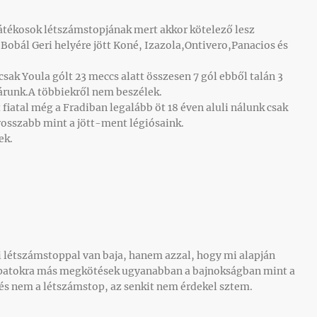
 játékosok létszámstopjának mert akkor kötelező lesz
t.Bobál Geri helyére jött Koné, Izazola,Ontivero,Panacios és
csak Youla gólt 23 meccs alatt összesen 7 gól ebből talán 3
atárunk.A többiekről nem beszélek.
fiatal még a Fradiban legalább öt 18 éven aluli nálunk csak
osszabb mint a jött-ment légiósaink.
ek.
i létszámstoppal van baja, hanem azzal, hogy mi alapján
patokra más megkötések ugyanabban a bajnokságban mint a
j, és nem a létszámstop, az senkit nem érdekel sztem.