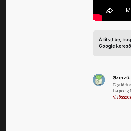
Állítsd be, ho
Google keres
Szerző:
Egy lőrin
ha pedig 
vh összes