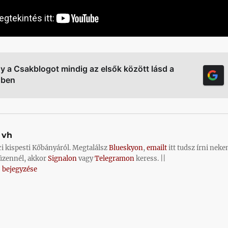
gy a Csakblogot mindig az elsők között lásd a
őben
vh
ci kispesti Kőbányáról. Megtalálsz
Blueskyon
,
emailt
itt tudsz írni neke
üzennél, akkor
Signalon
vagy
Telegramon
keress. ||
 bejegyzése