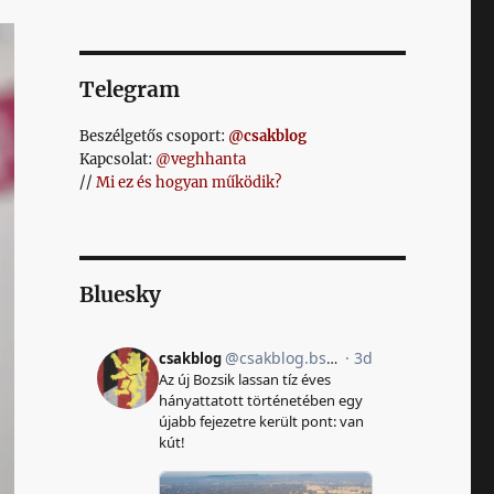
Telegram
Beszélgetős csoport:
@csakblog
Kapcsolat:
@veghhanta
//
Mi ez és hogyan működik?
Bluesky