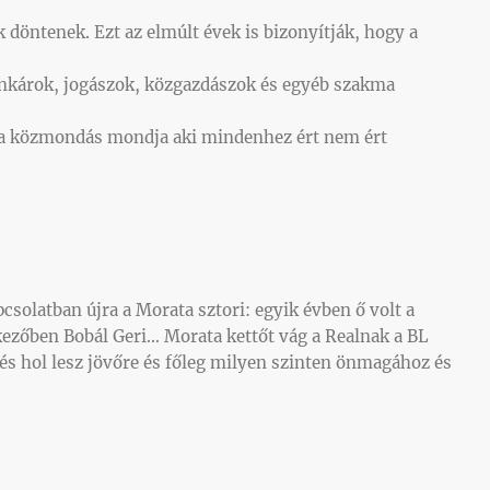
döntenek. Ezt az elmúlt évek is bizonyítják, hogy a
ankárok, jogászok, közgazdászok és egyéb szakma
 a közmondás mondja aki mindenhez ért nem ért
csolatban újra a Morata sztori: egyik évben ő volt a
kezőben Bobál Geri… Morata kettőt vág a Realnak a BL
.és hol lesz jövőre és főleg milyen szinten önmagához és