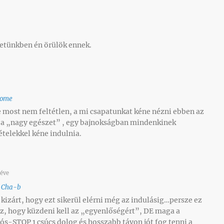
zetünkben én örülök ennek.
home
e most nem feltétlen, a mi csapatunkat kéne nézni ebben az
a „nagy egészet” , egy bajnokságban mindenkinek
ételekkel kéne indulnia.
 éve
o
Cha-b
 kizárt, hogy ezt sikerül elérni még az indulásig…persze ez
z, hogy küzdeni kell az „egyenlőségért”, DE maga a
ós-STOP 1 csúcs dolog és hosszabb távon jót fog tenni a