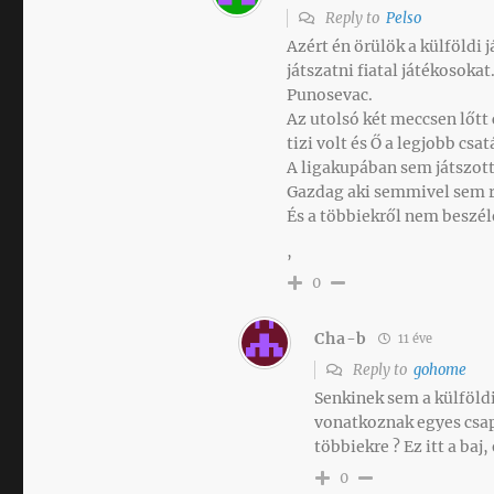
Reply to
Pelso
Azért én örülök a külföldi
játszatni fiatal játékosoka
Punosevac.
Az utolsó két meccsen lőtt 
tizi volt és Ő a legjobb cs
A ligakupában sem játszott 
Gazdag aki semmivel sem r
És a többiekről nem beszél
,
0
Cha-b
11 éve
Reply to
gohome
Senkinek sem a külföld
vonatkoznak egyes csa
többiekre ? Ez itt a ba
0