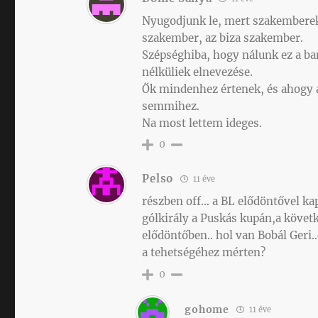
Nyugodjunk le, mert szakemberek 
szakember, az biza szakember.
Szépséghiba, hogy nálunk ez a b
nélküliek elnevezése.
Ők mindenhez értenek, és ahogy
semmihez.
Na most lettem ideges.
0
Pelso
11 éve
részben off… a BL elődöntővel kap
gólkirály a Puskás kupán,a követ
elődöntőben.. hol van Bobál Geri.
a tehetségéhez mérten?
0
gohome
11 éve