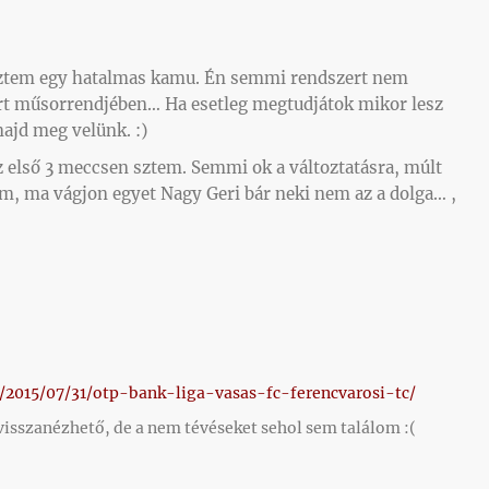
sztem egy hatalmas kamu. Én semmi rendszert nem
rt műsorrendjében… Ha esetleg megtudjátok mikor lesz
majd meg velünk. :)
 első 3 meccsen sztem. Semmi ok a változtatásra, múlt
m, ma vágjon egyet Nagy Geri bár neki nem az a dolga… ,
/2015/07/31/otp-bank-liga-vasas-fc-ferencvarosi-tc/
 visszanézhető, de a nem tévéseket sehol sem találom :(