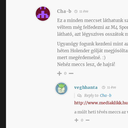
Cha-b
11 éve
Ez a minden meccset láthatunk 
véltem még felfedezni az M4 Spo
látható, azt légyszives osszátok 
Ugyanúgy fogunk kezdeni mint az
héten Holender gólját megjósólta
mert megérdemelné. :)
Nehéz meccs lesz, de hajrá!
0
veghhanta
11 éve
Reply to
Cha-b
http://www.mediaklikk.hu
a múlt heti tévés meccs az
0