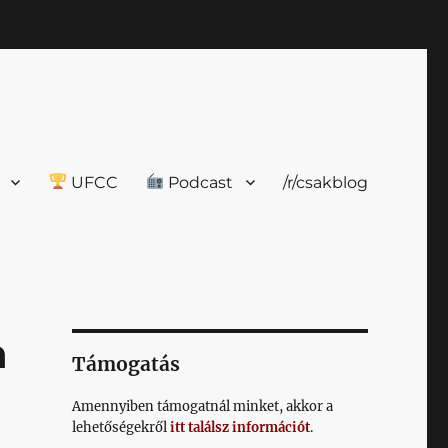
UFCC
Podcast
/r/csakblog
n
Támogatás
Amennyiben támogatnál minket, akkor a
lehetőségekről
itt találsz információt
.