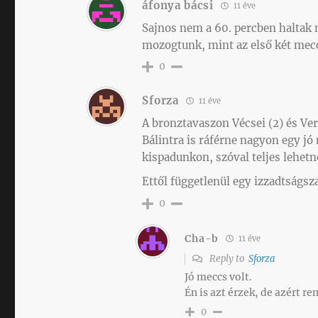
áfonya bácsi
11 éve
Sajnos nem a 60. percben haltak
mozogtunk, mint az első két mecc
0
Sforza
11 éve
A bronztavaszon Vécsei (2) és Ver
Bálintra is ráférne nagyon egy jó
kispadunkon, szóval teljes lehetne
Ettől függetlenül egy izzadtságsz
0
Cha-b
11 éve
Reply to
Sforza
Jó meccs volt.
Én is azt érzek, de azért 
0