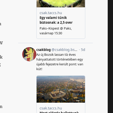
m
RW
nk
g
en