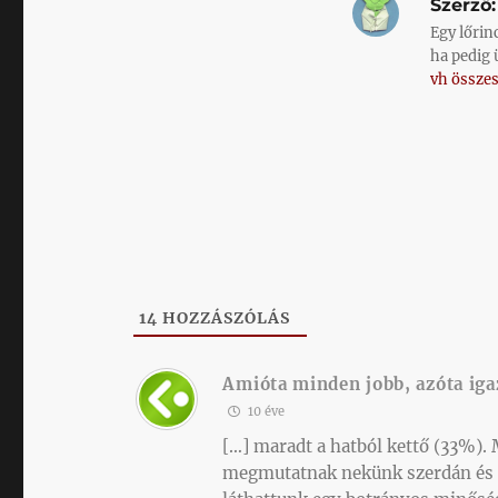
Szerző:
Egy lőrin
ha pedig 
vh összes
14
HOZZÁSZÓLÁS
Amióta minden jobb, azóta iga
10 éve
[…] maradt a hatból kettő (33%).
megmutatnak nekünk szerdán és c