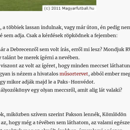
, a többiek lassan indulnak, vagy már úton, én pedig ne
vé sem adja. Csak a kérdések röpködnek a fejemben:
ár a Debrecenről sem volt írás, erről mi lesz? Mondjuk 
 talánt be merek ígérni a nevében.
 viszont az volt az ígéret, hogy minden meccset láthatu
gyan is nézem a hivatalos
műsortervet
, abból ember me
y mikor adják majd le a Paks-Honvédot.
ályozókönyv egy olyan meccsről, amit alig lát valaki?
írok, miközben szívem szerint Pakson lennék, Kömlödön
s az, hogy még a tévében sem láthatom, az valami egész