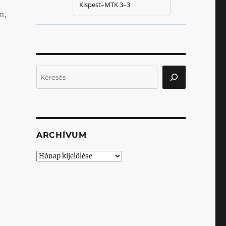
m,
Keresés
ARCHÍVUM
Archívum