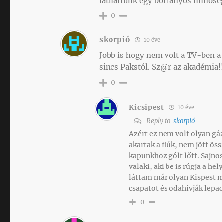
láthattunk egy botrányos minőség
0
skorpió
10 éve
Jobb is hogy nem volt a TV-ben a
sincs Pakstól. Sz@r az akadémia!!
0
Kicsipest
10 éve
Reply to
skorpió
Azért ez nem volt olyan gá
akartak a fiúk, nem jött ös
kapunkhoz gólt lőtt. Sajnos
valaki, aki be is rúgja a h
láttam már olyan Kispest m
csapatot és odahívják lepa
0