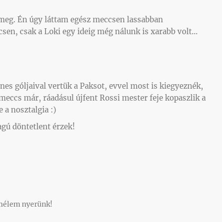
 meg. Én úgy láttam egész meccsen lassabban
sen, csak a Loki egy ideig még nálunk is xarabb volt…
nes góljaival vertük a Paksot, evvel most is kiegyeznék,
 meccs már, ráadásul újfent Rossi mester feje kopaszlik a
 a nosztalgia :)
agú döntetlent érzek!
remélem nyerünk!