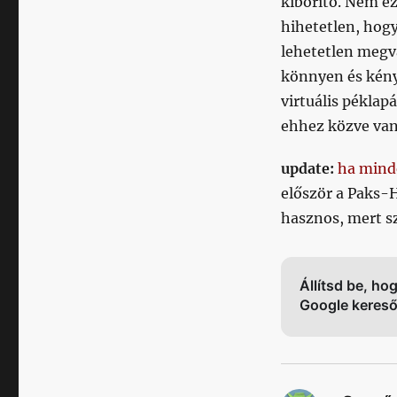
kiborító. Nem e
hihetetlen, hog
lehetetlen megv
könnyen és kény
virtuális pékla
ehhez közve van
update:
ha mind
először a Paks
hasznos, mert s
Állítsd be, ho
Google keres