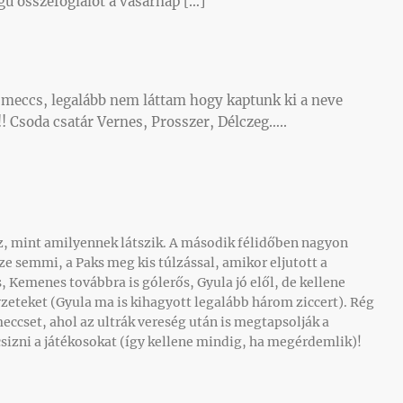
ű összefoglalót a vasárnap […]
 meccs, legalább nem láttam hogy kaptunk ki a neve
! Csoda csatár Vernes, Prosszer, Délczeg…..
z, mint amilyennek látszik. A második félidőben nagyon
sze semmi, a Paks meg kis túlzással, amikor eljutott a
, Kemenes továbbra is gólerős, Gyula jó elől, de kellene
elyzeteket (Gyula ma is kihagyott legalább három ziccert). Rég
eccset, ahol az ultrák vereség után is megtapsolják a
csizni a játékosokat (így kellene mindig, ha megérdemlik)!