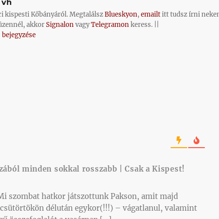
vh
ci kispesti Kőbányáról. Megtalálsz
Blueskyon
,
emailt
itt tudsz írni neke
üzennél, akkor
Signalon
vagy
Telegramon
keress. ||
 bejegyzése
zából minden sokkal rosszabb | Csak a Kispest!
 Mi szombat hatkor játszottunk Pakson, amit majd
sütörtökön délután egykor(!!!) – vágatlanul, valamint