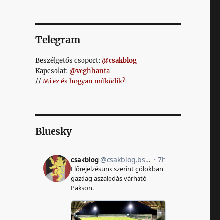
Telegram
Beszélgetős csoport:
@csakblog
Kapcsolat:
@veghhanta
//
Mi ez és hogyan működik?
Bluesky