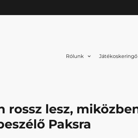
Rólunk
Játékoskeringő
n rossz lesz, miközbe
ibeszélő Paksra