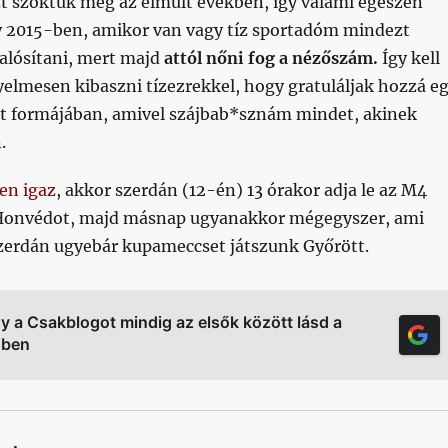
zt szoktuk meg az elmúlt években, így valami egészen
y 2015-ben, amikor van vagy tíz sportadóm mindezt
alósítani, mert majd
attól nőni fog a nézőszám.
Így kell
elmesen kibaszni tízezrekkel, hogy gratuláljak hozzá e
pát formájában, amivel szájbab*sznám mindet, akinek
.
en igaz
, akkor szerdán (12-én) 13 órakor adja le az M4
-Honvédot, majd másnap ugyanakkor mégegyszer, ami
zerdán ugyebár kupameccset játszunk Győrött.
gy a Csakblogot mindig az elsők között lásd a
őben