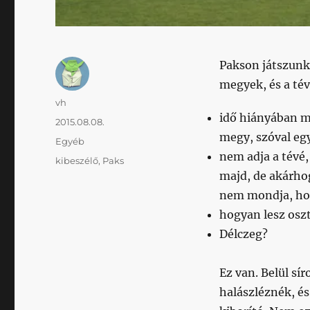
Pakson játszunk
megyek, és a té
Szerző
vh
idő hiányában m
Közzétéve
2015.08.08.
megy, szóval egy
Kategória
Egyéb
nem adja a tévé,
Címke
kibeszélő
,
Paks
majd, de akárho
nem mondja, hog
hogyan lesz oszt
Délczeg?
Ez van. Belül s
halászléznék, é