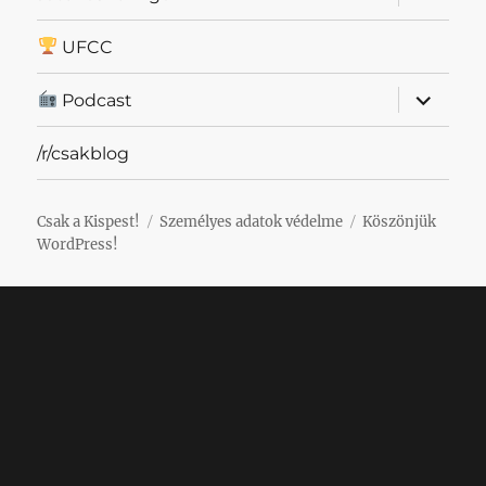
szétnyit
UFCC
almenü
Podcast
szétnyit
/r/csakblog
Csak a Kispest!
Személyes adatok védelme
Köszönjük
WordPress!