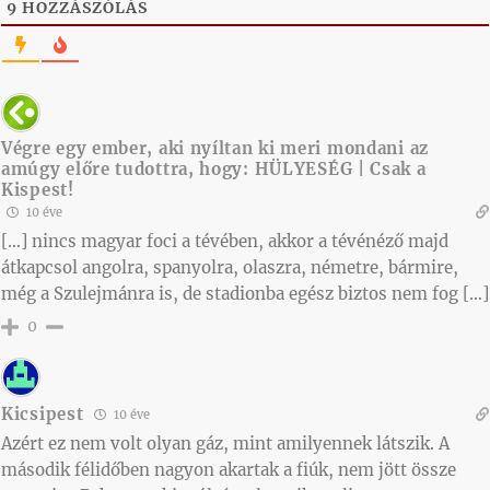
9
HOZZÁSZÓLÁS
Végre egy ember, aki nyíltan ki meri mondani az
amúgy előre tudottra, hogy: HÜLYESÉG | Csak a
Kispest!
10 éve
[…] nincs magyar foci a tévében, akkor a tévénéző majd
átkapcsol angolra, spanyolra, olaszra, németre, bármire,
még a Szulejmánra is, de stadionba egész biztos nem fog […]
0
Kicsipest
10 éve
Azért ez nem volt olyan gáz, mint amilyennek látszik. A
második félidőben nagyon akartak a fiúk, nem jött össze