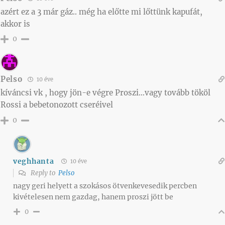
azért ez a 3 már gáz.. még ha előtte mi lőttünk kapufát,
akkor is
0
Pelso
10 éve
kíváncsi vk , hogy jön-e végre Proszi…vagy tovább tököl
Rossi a bebetonozott cseréivel
0
veghhanta
10 éve
Reply to
Pelso
nagy geri helyett a szokásos ötvenkevesedik percben
kivételesen nem gazdag, hanem proszi jött be
0