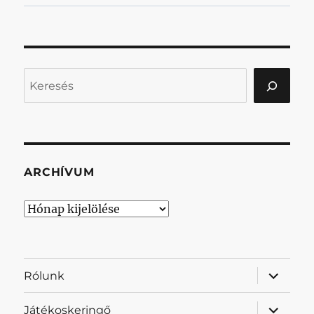
Keresés
ARCHÍVUM
Archívum
almenü
Rólunk
szétnyit
almenü
Játékoskeringő