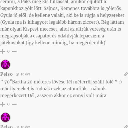
semmi, a Paks meg kis túlzással, amikor eljutott a
kapunkhoz gólt lőtt. Sajnos, Kemenes továbbra is gólerős,
Gyula jó elől, de kellene valaki, aki be is rúgja a helyzeteket
(Gyula ma is kihagyott legalább három ziccert). Rég láttam
már olyan Kispest meccset, ahol az ultrák vereség után is
megtapsolják a csapatot és odahívják lepacsizni a
játékosokat (így kellene mindig, ha megérdemlik)!
0
Pelso
10 éve
” 70″Bartha 20 méteres lövése fél méterről szállt fölé.” :)
már ilyeneket is tudnak ezek az atomfiúk… nálunk
megérkezett Dél, asszem akkor ez ennyi volt mára
0
Pelso
10 éve