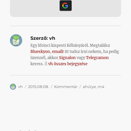
Szerző:
vh
Egy lőrinci kispesti Kőbányáról. Megtalálsz
Blueskyon
,
emailt
itt tudsz írni nekem, ha pedig
üzennél, akkor
Signalon
vagy
Telegramon
keress. ||
vh összes bejegyzése
Szerző
Közzétéve
Kategória
Címke
vh
2015.08.08.
Kommentár
ahülye
,
m4