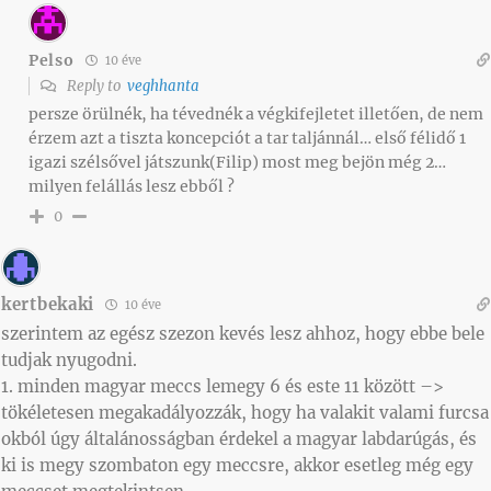
Pelso
10 éve
Reply to
veghhanta
persze örülnék, ha tévednék a végkifejletet illetően, de nem
érzem azt a tiszta koncepciót a tar taljánnál… első félidő 1
igazi szélsővel játszunk(Filip) most meg bejön még 2…
milyen felállás lesz ebből ?
0
kertbekaki
10 éve
szerintem az egész szezon kevés lesz ahhoz, hogy ebbe bele
tudjak nyugodni.
1. minden magyar meccs lemegy 6 és este 11 között –>
tökéletesen megakadályozzák, hogy ha valakit valami furcsa
okból úgy általánosságban érdekel a magyar labdarúgás, és
ki is megy szombaton egy meccsre, akkor esetleg még egy