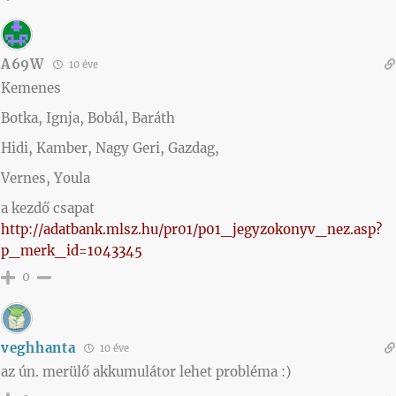
A69W
10 éve
Kemenes
Botka, Ignja, Bobál, Baráth
Hidi, Kamber, Nagy Geri, Gazdag,
Vernes, Youla
a kezdő csapat
http://adatbank.mlsz.hu/pr01/p01_jegyzokonyv_nez.asp?
p_merk_id=1043345
0
veghhanta
10 éve
az ún. merülő akkumulátor lehet probléma :)