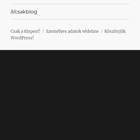
/r/csakblog
Csak a Kispest!
Személyes adatok védelme
Köszönjük
WordPress!