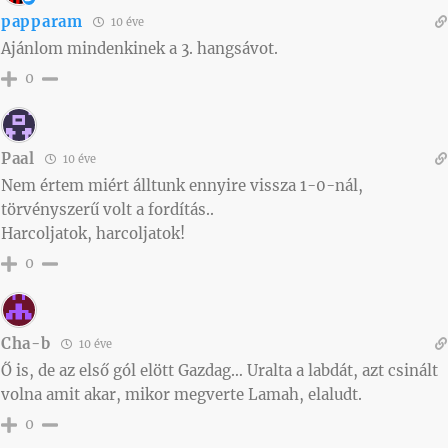
papparam
10 éve
Ajánlom mindenkinek a 3. hangsávot.
0
Paal
10 éve
Nem értem miért álltunk ennyire vissza 1-0-nál,
törvényszerű volt a fordítás..
Harcoljatok, harcoljatok!
0
Cha-b
10 éve
Ő is, de az első gól elött Gazdag… Uralta a labdát, azt csinált
volna amit akar, mikor megverte Lamah, elaludt.
0