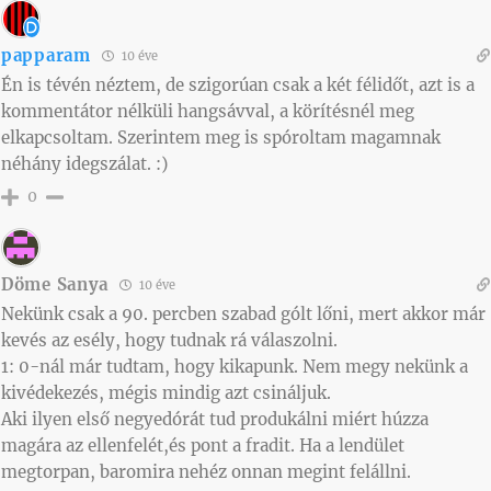
papparam
10 éve
Én is tévén néztem, de szigorúan csak a két félidőt, azt is a
kommentátor nélküli hangsávval, a körítésnél meg
elkapcsoltam. Szerintem meg is spóroltam magamnak
néhány idegszálat. :)
0
Döme Sanya
10 éve
Nekünk csak a 90. percben szabad gólt lőni, mert akkor már
kevés az esély, hogy tudnak rá válaszolni.
1: 0-nál már tudtam, hogy kikapunk. Nem megy nekünk a
kivédekezés, mégis mindig azt csináljuk.
Aki ilyen első negyedórát tud produkálni miért húzza
magára az ellenfelét,és pont a fradit. Ha a lendület
megtorpan, baromira nehéz onnan megint felállni.