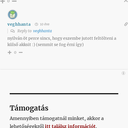
0
veghhanta
10 éve
Reply to
veghhanta
nyilván öt perce sincs, hogy eszembe jutott feltölteni a
külső akksit :) (semmit se fog érni így)
0
Támogatás
Amennyiben támogatnál minket, akkor a
lehetőségekről
itt találsz információt
.