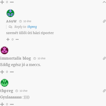
0
A69W
10 éve
Reply to
thpreg
szemét üllői úti házi riporter
0
immortalis blog
10 éve
Eddig egész jó a meccs.
0
thpreg
10 éve
Gyulaaaaaaa :))))
0