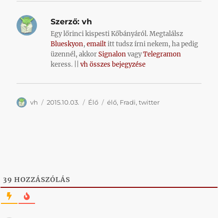
Szerző:
vh
Egy lőrinci kispesti Kőbányáról. Megtalálsz
Blueskyon
,
emailt
itt tudsz írni nekem, ha pedig
üzennél, akkor
Signalon
vagy
Telegramon
keress. ||
vh összes bejegyzése
Szerző
Közzétéve
Kategória
Címke
vh
2015.10.03.
Élő
élő
,
Fradi
,
twitter
39
HOZZÁSZÓLÁS