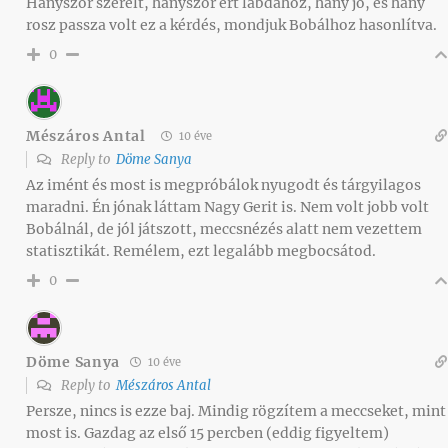
Hányszor szerelt, hányszor ért labdához, hány jó, és hány
rosz passza volt ez a kérdés, mondjuk Bobálhoz hasonlítva.
0
Mészáros Antal
10 éve
Reply to
Döme Sanya
Az imént és most is megpróbálok nyugodt és tárgyilagos
maradni. Én jónak láttam Nagy Gerit is. Nem volt jobb volt
Bobálnál, de jól játszott, meccsnézés alatt nem vezettem
statisztikát. Remélem, ezt legalább megbocsátod.
0
Döme Sanya
10 éve
Reply to
Mészáros Antal
Persze, nincs is ezze baj. Mindig rögzítem a meccseket, mint
most is. Gazdag az első 15 percben (eddig figyeltem)