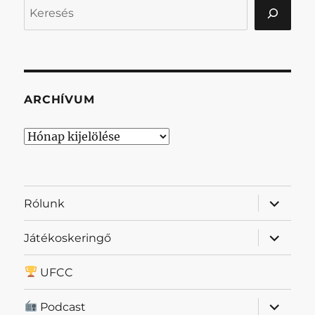
Keresés
ARCHÍVUM
Archívum
almenü
Rólunk
szétnyit
almenü
Játékoskeringő
szétnyit
UFCC
almenü
Podcast
szétnyit