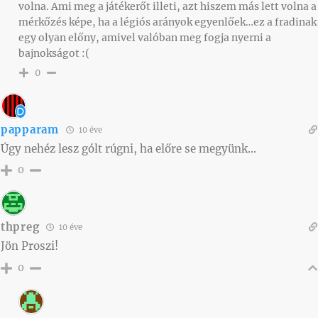
volna. Ami meg a játékerőt illeti, azt hiszem más lett volna a
mérkőzés képe, ha a légiós arányok egyenlőek…ez a fradinak
egy olyan előny, amivel valóban meg fogja nyerni a
bajnokságot :(
0
papparam
10 éve
Úgy nehéz lesz gólt rúgni, ha előre se megyünk…
0
thpreg
10 éve
Jön Proszi!
0