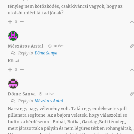
tényleg nem kötözködés, csak kiváncsi vagyok, hogy az
utolsót miért láttad jónak?
0
Mészáros Antal
10 éve
Reply to
Döme Sanya
Köszi.
0
Döme Sanya
10 éve
Reply to
Mészáros Antal
Na ez egy nagy vélemény volt. Talán egy emlékezetes pill
pillanata segítene. Az a bajom veletek, hogy válaszolni se
tudtok a kérdésemre. Bobál, Botka, Gazdag,Boti tényleg,
mert játszottak a pályán és nem légüres térben rohangáltak,.