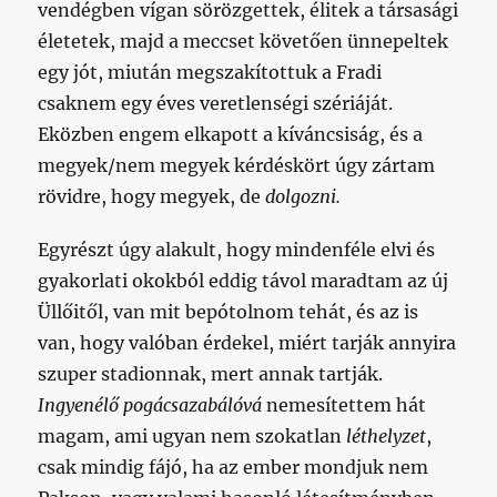
vendégben vígan sörözgettek, élitek a társasági
életetek, majd a meccset követően ünnepeltek
egy jót, miután megszakítottuk a Fradi
csaknem egy éves veretlenségi szériáját.
Eközben engem elkapott a kíváncsiság, és a
megyek/nem megyek kérdéskört úgy zártam
rövidre, hogy megyek, de
dolgozni.
Egyrészt úgy alakult, hogy mindenféle elvi és
gyakorlati okokból eddig távol maradtam az új
Üllőitől, van mit bepótolnom tehát, és az is
van, hogy valóban érdekel, miért tarják annyira
szuper stadionnak, mert annak tartják.
Ingyenélő pogácsazabálóvá
nemesítettem hát
magam, ami ugyan nem szokatlan
léthelyzet
,
csak mindig fájó, ha az ember mondjuk nem