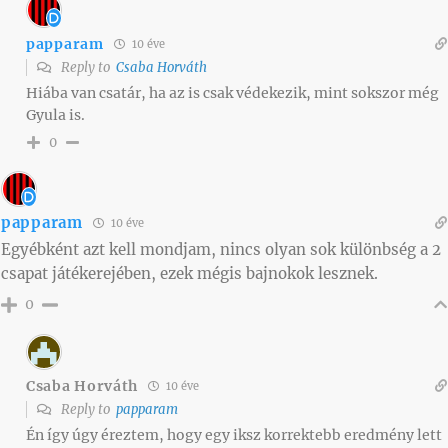
papparam
10 éve
Reply to
Csaba Horváth
Hiába van csatár, ha az is csak védekezik, mint sokszor még
Gyula is.
0
papparam
10 éve
Egyébként azt kell mondjam, nincs olyan sok különbség a 2
csapat játékerejében, ezek mégis bajnokok lesznek.
0
Csaba Horváth
10 éve
Reply to
papparam
Én így úgy éreztem, hogy egy iksz korrektebb eredmény lett