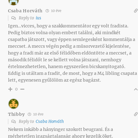
Csaba Horváth
10 éve
Reply to
ius
Igen…vicces, hogy a szakkommentátor egy volt fradista.
Pedig biztos volna olyan embert találni, aki mindkét
csapatba játszott, vagy éppen semlegesként kommentálja a
meccset. A meccs végén pedig a müsorvezető kijelentése,
hogy a fradi már az első félidőben eldöntötte a meccset, a
második félidőt le se kellett volna játszani, nemhogy
értelmezhetetlen, hanem egyszerűen bicskanyitogató.
Eddig is utáltam a fradit, de most, hogy a M4 libling csapata
lett, egyenesen gyűlölöm az egész bagázst.
0
Thibby
10 éve
Reply to
Csaba Horváth
Nekem inkább a hányinger szokott beugrani. És a
mérhetetlen igazságtalanság ahogy kezelik öket.