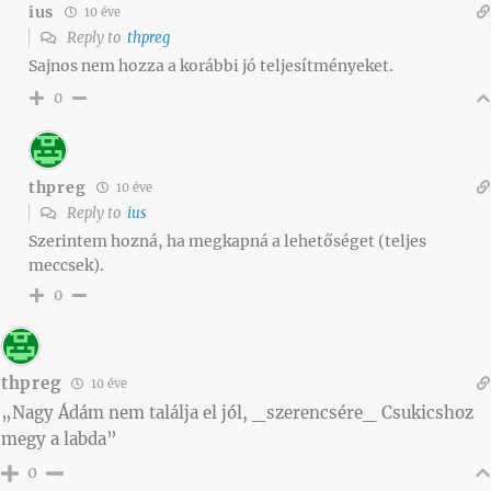
ius
10 éve
Reply to
thpreg
Sajnos nem hozza a korábbi jó teljesítményeket.
0
thpreg
10 éve
Reply to
ius
Szerintem hozná, ha megkapná a lehetőséget (teljes
meccsek).
0
thpreg
10 éve
„Nagy Ádám nem találja el jól, _szerencsére_ Csukicshoz
megy a labda”
0