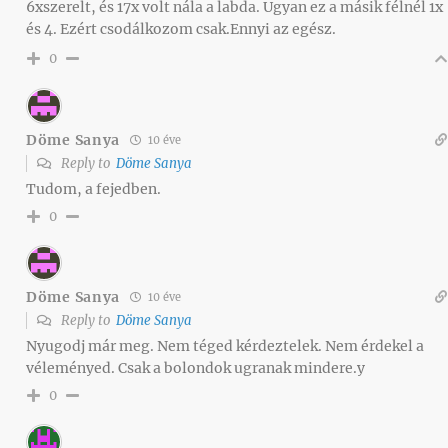
6xszerelt, és 17x volt nála a labda. Ugyan ez a másik félnél 1x
és 4. Ezért csodálkozom csak.Ennyi az egész.
0
Döme Sanya
10 éve
Reply to
Döme Sanya
Tudom, a fejedben.
0
Döme Sanya
10 éve
Reply to
Döme Sanya
Nyugodj már meg. Nem téged kérdeztelek. Nem érdekel a
véleményed. Csak a bolondok ugranak mindere.y
0