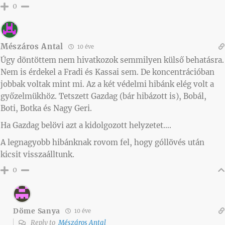
0
Mészáros Antal
10 éve
Úgy döntöttem nem hivatkozok semmilyen külső behatásra.
Nem is érdekel a Fradi és Kassai sem. De koncentrációban
jobbak voltak mint mi. Az a két védelmi hibánk elég volt a
győzelmükhöz. Tetszett Gazdag (bár hibázott is), Bobál,
Boti, Botka és Nagy Geri.
Ha Gazdag belövi azt a kidolgozott helyzetet….
A legnagyobb hibánknak rovom fel, hogy góllövés után
kicsit visszaálltunk.
0
Döme Sanya
10 éve
Reply to
Mészáros Antal