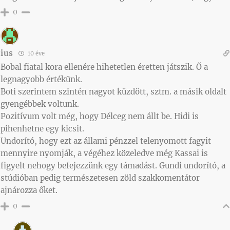
0
ius
10 éve
Bobal fiatal kora ellenére hihetetlen éretten játszik. Ő a
legnagyobb értékünk.
Boti szerintem szintén nagyot küzdött, sztm. a másik oldalt
gyengébbek voltunk.
Pozitívum volt még, hogy Délceg nem állt be. Hidi is
pihenhetne egy kicsit.
Undorító, hogy ezt az állami pénzzel telenyomott fagyit
mennyire nyomják, a végéhez közeledve még Kassai is
figyelt nehogy befejezzünk egy támadást. Gundi undorító, a
stúdióban pedig természetesen zöld szakkomentátor
ajnározza őket.
0