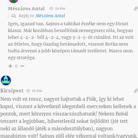
Mészáros Antal
10 éve
Reply to
Mészáros Antal
Igen, igazad van. Sajnos a taktikai érzéke nem egy förszt
klassz. Már korábban beszéltünk nemegyszer róla, hogyan
lehet 4-4-2- ből 4-2-4, vagy 3-2-5-öt csinálni. Itt az volt
az ötletes, hogy Gazdag betámadott, viszont Botka nem
tudta átvenni a jobb középen támadt területet. Marco nem
egy stratéga.
0
Kicsipest
10 éve
Nem volt ez rossz, nagyot hajtottak a Fiúk, így ki lehet
kapni, viszont a következő idegenbeli meccseken kellenek a
pontok, mert könnyen visszacsúszhatunk! Nekem Bobál
tetszett a legjobban, hihetetlenül sokat fejlődött (jót tett
neki az állandó játék a másodosztályban), nagyon
magabiztos volt! Sajnos elől elég vékonyal voltunk/vagyunk.