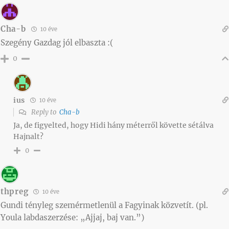
Cha-b
10 éve
Szegény Gazdag jól elbaszta :(
0
ius
10 éve
Reply to
Cha-b
Ja, de figyelted, hogy Hidi hány méterről követte sétálva
Hajnalt?
0
thpreg
10 éve
Gundi tényleg szemérmetlenül a Fagyinak közvetít. (pl.
Youla labdaszerzése: „Ajjaj, baj van.”)