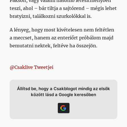
Pakson, vagy valami hasonló létesítményben
teszi, ahol – bár tiltja a sajtórend – mégis lehet
bratyizni, találkozni szurkolókkal is.
A lényeg, hogy most kivételesen nem feltétlen
a meccset, hanem az enteriőrt próbálom majd
bemutatni nektek, feltéve ha összejön.
@Csaklive Tweetjei
Állítsd be, hogy a Csakblogot mindig az elsők
között lásd a Google keresőben