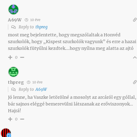
A69W
10 éve
Reply to
thpreg
most meg bejelentette, hogy megszólaltak a Honvéd
szurkolók, hogy „Kispest szurkolók vagyunk” és erre a hazai
szurkolók fütyűlni kezdtek….hogy nyílna meg alatta az ajtó
0
thpreg
10 éve
Reply to
A69W
Jó lenne, ha Vaszke letörölné a mosolyt az arcáról egy góllal,
bár sajnos eléggé bemerevülni látszanak az erőviszonyok…
Hajrá!
0