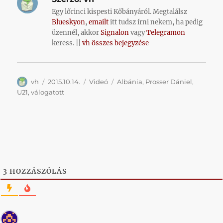
Egy lőrinci kispesti Kőbányáról. Megtalálsz
Blueskyon
,
emailt
itt tudsz írni nekem, ha pedig
üzennél, akkor
Signalon
vagy
Telegramon
keress. ||
vh összes bejegyzése
Szerző
Közzétéve
Kategória
Címke
vh
2015.10.14.
Videó
Albánia
,
Prosser Dániel
,
U21
,
válogatott
3
HOZZÁSZÓLÁS