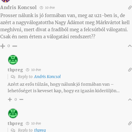
Andris Koncsol
10 éve
Prosser nálunk is jó formában van, meg az u21-ben is, de
azért a nagyválogatottba Nagy Ádámot meg Márkvártot kell
meghívni, mert divat a fradiból meg a felcsútból válogatni.
Csak én nem értem a válogatási rendszert??
0
thpreg
10 éve
Reply to
Andris Koncsol
Azért az erős túlzás, hogy nálunk jó formában van –
lehetőséget is keveset kap, hogy ez igazán kiderüljön…
0
thpreg
10 éve
Reply to
thpreg