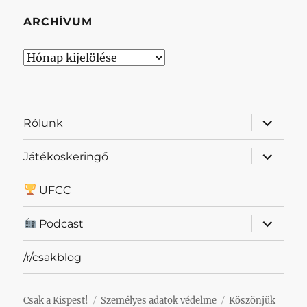
ARCHÍVUM
Archívum
almenü
Rólunk
szétnyit
almenü
Játékoskeringő
szétnyit
UFCC
almenü
Podcast
szétnyit
/r/csakblog
Csak a Kispest!
Személyes adatok védelme
Köszönjük