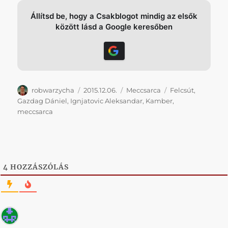
Állítsd be, hogy a Csakblogot mindig az elsők
között lásd a Google keresőben
Szerző
Közzétéve
Kategória
Címke
robwarzycha
2015.12.06.
Meccsarca
Felcsút
,
Gazdag Dániel
,
Ignjatovic Aleksandar
,
Kamber
,
meccsarca
4
HOZZÁSZÓLÁS