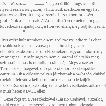
Fáy utcában. ………………….. Nagyon örülök, hogy sikerült
nyerni ezen a rangadón, a harmadik mérkőzésen egy hét
alatt csak sikerült megszerezni a három pontot, ezért
gratulálok a csapatnak. A Vasast illetően remélem, hogy a
következő rangadójukat, a Honvéd ellen, meg tudják nyerni.
……………………”
Ilyet azért kultúremberek nem szoktak nyilatkozni! Lehet
további sok sikert kívánva puncsolni a legyőzött
ellenfélnek,de ennyire direktbe nekem nagyon undormány
ez az egész! Ez már nagyon nem a Garami féle talán még
szimpatikusnak is mondható társaság! Megy a szekér
Tompika segítségével, ott épül a stadion, az utánpótlás
centrum, Ők a kölcsön pályán jászhatnak a bérbeadó klubbal
(nekünk felcsútra kellett menni) és a másodedzőjük is
László Csabai magaslatokig emelkedett viselkedéskultúrából
a múlt héten a DVTK ellen.
” Kezet fogtam a vezetőedzővel (László Csabával, a szerk.),
majd egy másik trénerrel, akiről nem tudom, kicsoda.