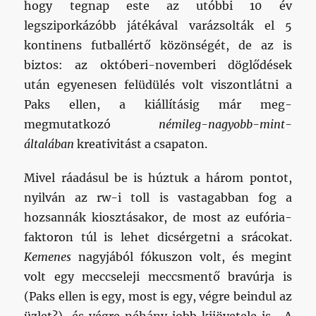
hogy tegnap este az utóbbi 10 év
legsziporkázóbb játékával varázsolták el 5
kontinens futballértő közönségét, de az is
biztos: az októberi-novemberi döglődések
után egyenesen felüdülés volt viszontlátni a
Paks ellen, a kiállításig már meg-
megmutatkozó
némileg-nagyobb-mint-
általában
kreativitást a csapaton.
Mivel ráadásul be is húztuk a három pontot,
nyilván az rw-i toll is vastagabban fog a
hozsannák kiosztásakor, de most az eufória-
faktoron túl is lehet dicsérgetni a srácokat.
Kemenes
nagyjából fókuszon volt, és megint
volt egy meccseleji meccsmentő bravúrja is
(Paks ellen is egy, most is egy, végre beindul az
üzlet?), és végre néhány jobb kijövetele is. A