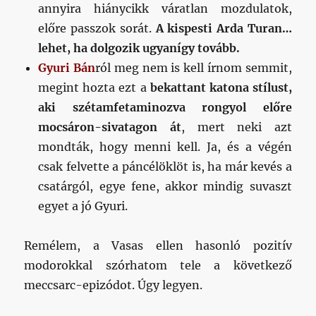
annyira hiánycikk váratlan mozdulatok,
előre passzok sorát.
A kispesti Arda Turan…
lehet, ha dolgozik ugyanígy tovább.
Gyuri Bán
ról meg nem is kell írnom semmit,
megint hozta ezt a
bekattant katona stílust,
aki szétamfetaminozva rongyol előre
mocsáron-sivatagon át
, mert neki azt
mondták, hogy menni kell. Ja, és a végén
csak felvette a páncélöklöt is, ha már kevés a
csatárgól, egye fene, akkor mindig suvaszt
egyet a jó Gyuri.
Remélem, a Vasas ellen hasonló pozitív
modorokkal szórhatom tele a következő
meccsarc-epizódot. Úgy legyen.