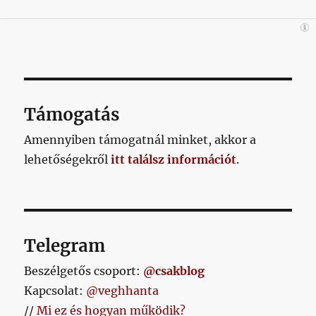
Támogatás
Amennyiben támogatnál minket, akkor a
lehetőségekről
itt találsz információt
.
Telegram
Beszélgetős csoport:
@csakblog
Kapcsolat:
@veghhanta
//
Mi ez és hogyan működik?