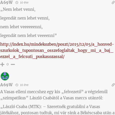
A69W
10 éve
„Nem lehet venni,
legendát nem lehet venni,
nem lehet veeeeeenni,
legendát nem lehet veeeenni”
http://index.hu/mindekozben/poszt/2015/12/05/a_honved-
szurkolok_tupontosan_osszefoglaltak_hogy_mi_a_baj_
ezzel_a_felcsuti_puskasozassal/
0
A69W
10 éve
A Vasas elleni meccshez egy kis „felvezető” a végtelenűl
„szimpatikus” László Csabától a Vasas meccs utánról:
„László Csaba (MTK): – Szeretnék gratulálni a Vasas
játékához, pontosan tudtuk, mi vár ránk a Békéscsaba után a