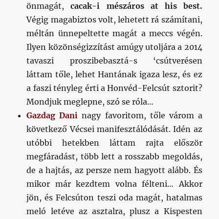
önmagát,
cacak-i mészáros at his best.
Végig magabiztos volt, lehetett rá számítani,
méltán ünnepeltette magát a meccs végén.
Ilyen közönségizzítást amúgy utoljára a 2014
tavaszi proszibebasztá-s ‘csútverésen
láttam tőle, lehet Hantának igaza lesz, és ez
a faszi tényleg érti a Honvéd-Felcsút sztorit?
Mondjuk meglepne, szó se róla…
Gazdag Dani
nagy favoritom, tőle várom a
következő Vécsei manifesztálódását. Idén az
utóbbi hetekben láttam rajta először
megfáradást, több lett a rosszabb megoldás,
de a hajtás, az persze nem hagyott alább. És
mikor már kezdtem volna félteni… Akkor
jön, és Felcsúton teszi oda magát, hatalmas
meló letéve az asztalra, plusz a Kispesten