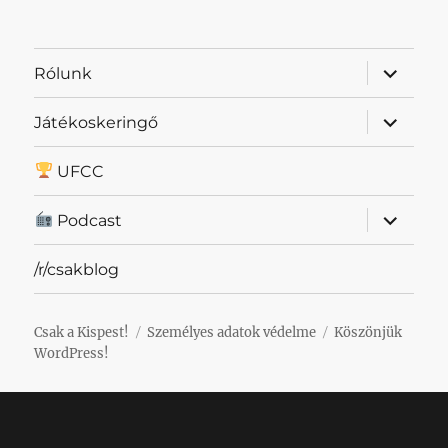
almenü
Rólunk
szétnyit
almenü
Játékoskeringő
szétnyit
UFCC
almenü
Podcast
szétnyit
/r/csakblog
Csak a Kispest!
Személyes adatok védelme
Köszönjük
WordPress!