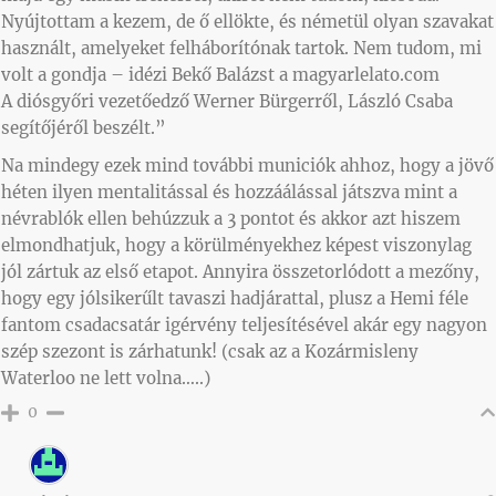
Nyújtottam a kezem, de ő ellökte, és németül olyan szavakat
használt, amelyeket felháborítónak tartok. Nem tudom, mi
volt a gondja – idézi Bekő Balázst a magyarlelato.com
A diósgyőri vezetőedző Werner Bürgerről, László Csaba
segítőjéről beszélt.”
Na mindegy ezek mind további municiók ahhoz, hogy a jövő
héten ilyen mentalitással és hozzáálással játszva mint a
névrablók ellen behúzzuk a 3 pontot és akkor azt hiszem
elmondhatjuk, hogy a körülményekhez képest viszonylag
jól zártuk az első etapot. Annyira összetorlódott a mezőny,
hogy egy jólsikerűlt tavaszi hadjárattal, plusz a Hemi féle
fantom csadacsatár igérvény teljesítésével akár egy nagyon
szép szezont is zárhatunk! (csak az a Kozármisleny
Waterloo ne lett volna…..)
0