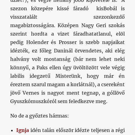
szezon közepére kissé fáradó kisBobál is
visszatalált szezonkezdő
magabiztosságára. Középen Nagy Geri szokás
szerint hordta a vizet fáradhatatlanul, elöl
pedig Holender és Prosser is szebb napjaikat
idézték, ez főleg Daninál örvendetes, aki elég
halvány volt mostanság (bár nem lehet neki
könnyű, a Paks ellen úgy üvöltözött vele végig
labilis idegzetű Misterünk, hogy már én
éreztem szarul magam a korlátnál), a csereként
jövő Vernes is nagyot ment tegnap, a góllövő
Gyuszkómuszkóról sem feledkezve meg.
No de a győztes hármas:
Ignja
idén talán először idézte teljesen a régi