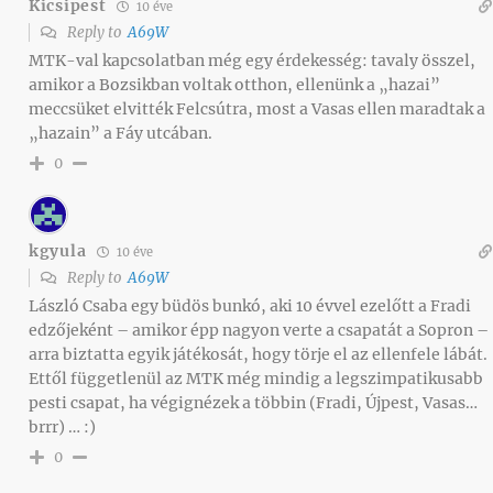
Kicsipest
10 éve
Reply to
A69W
MTK-val kapcsolatban még egy érdekesség: tavaly összel,
amikor a Bozsikban voltak otthon, ellenünk a „hazai”
meccsüket elvitték Felcsútra, most a Vasas ellen maradtak a
„hazain” a Fáy utcában.
0
kgyula
10 éve
Reply to
A69W
László Csaba egy büdös bunkó, aki 10 évvel ezelőtt a Fradi
edzőjeként – amikor épp nagyon verte a csapatát a Sopron –
arra biztatta egyik játékosát, hogy törje el az ellenfele lábát.
Ettől függetlenül az MTK még mindig a legszimpatikusabb
pesti csapat, ha végignézek a többin (Fradi, Újpest, Vasas…
brrr) … :)
0