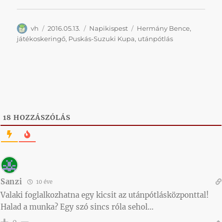
Szerző
Közzétéve
Kategória
Címke
vh
2016.05.13.
Napikispest
Hermány Bence
,
játékoskeringő
,
Puskás-Suzuki Kupa
,
utánpótlás
18
HOZZÁSZÓLÁS
Sanzi
10 éve
Valaki foglalkozhatna egy kicsit az utánpótlásközponttal!
Halad a munka? Egy szó sincs róla sehol…