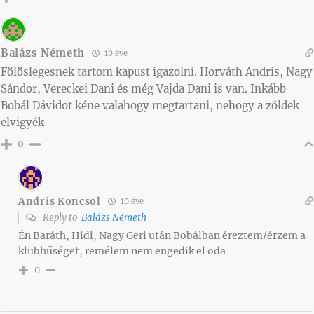
Balázs Németh
10 éve
Fölöslegesnek tartom kapust igazolni. Horváth Andris, Nagy
Sándor, Vereckei Dani és még Vajda Dani is van. Inkább
Bobál Dávidot kéne valahogy megtartani, nehogy a zöldek
elvigyék
0
Andris Koncsol
10 éve
Reply to
Balázs Németh
Én Baráth, Hidi, Nagy Geri után Bobálban éreztem/érzem a
klubhűséget, remélem nem engedik el oda
0