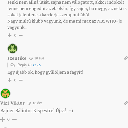
senki nem állná útját. sajna nem válogatott, akkor indokolt
lenne nem engedni az eb okán, így sajna, ha megy, az neki is
sokat jelentene a karrierje szempontjából.
Nagy multú klubb vagyunk, de ma mi max az NB1 WHU-je
vagyunk…
0
szentike
10 éve
Reply to
cs cs
Egy újabb ok, hogy gyűlöljem a fagyit!
0
Vizi Viktor
10 éve
Bajner Bálintot Kispestre! Újra! :-)
0