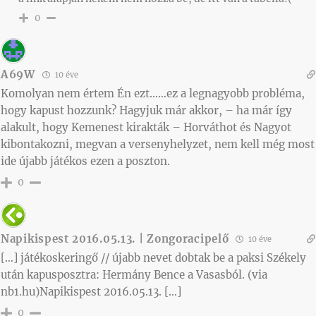
0
A69W
10 éve
Komolyan nem értem Én ezt……ez a legnagyobb probléma,
hogy kapust hozzunk? Hagyjuk már akkor, – ha már így
alakult, hogy Kemenest kirakták – Horváthot és Nagyot
kibontakozni, megvan a versenyhelyzet, nem kell még most
ide újabb játékos ezen a poszton.
0
Napikispest 2016.05.13. | Zongoracipelő
10 éve
[…] játékoskeringő // újabb nevet dobtak be a paksi Székely
után kapusposztra: Hermány Bence a Vasasból. (via
nb1.hu)Napikispest 2016.05.13. […]
0