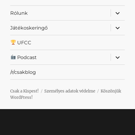
almenü
Rólunk
szétnyit
almenü
Játékoskeringő
szétnyit
UFCC
almenü
Podcast
szétnyit
/r/csakblog
Csak a Kispest!
Személyes adatok védelme
Köszönjük
WordPress!