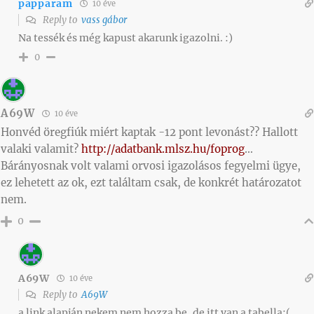
papparam
10 éve
Reply to
vass gábor
Na tessék és még kapust akarunk igazolni. :)
0
A69W
10 éve
Honvéd öregfiúk miért kaptak -12 pont levonást?? Hallott
valaki valamit?
http://adatbank.mlsz.hu/foprog
…
Bárányosnak volt valami orvosi igazolásos fegyelmi ügye,
ez lehetett az ok, ezt találtam csak, de konkrét határozatot
nem.
0
A69W
10 éve
Reply to
A69W
a link alapján nekem nem hozza be, de itt van a tabella:(