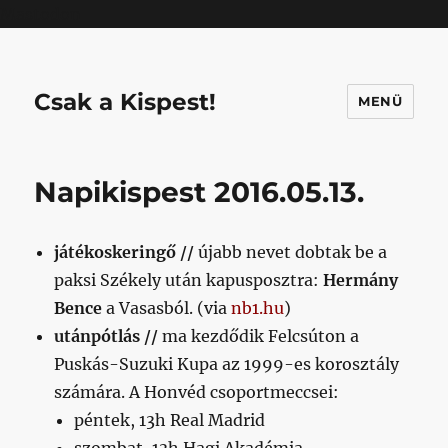
Mastodon
Csak a Kispest!
MENÜ
Napikispest 2016.05.13.
játékoskeringő //
újabb nevet dobtak be a
paksi Székely után kapusposztra:
Hermány
Bence
a Vasasból. (via
nb1.hu
)
utánpótlás //
ma kezdődik Felcsúton a
Puskás-Suzuki Kupa az 1999-es korosztály
számára. A Honvéd csoportmeccsei:
péntek, 13h Real Madrid