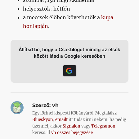
szombat, 13h Hagi Akadémia
helyosztók: hétfőn
a meccsek élőben követhetők a
kupa
honlapján
.
Állítsd be, hogy a Csakblogot mindig az elsők
között lásd a Google keresőben
Szerző:
vh
Egy lőrinci kispesti Kőbányáról. Megtalálsz
Blueskyon
,
emailt
itt tudsz írni nekem, ha pedig
üzennél, akkor
Signalon
vagy
Telegramon
keress. ||
vh összes bejegyzése