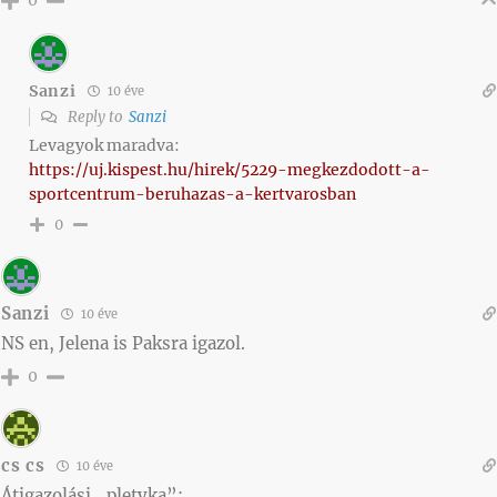
0
Sanzi
10 éve
Reply to
Sanzi
Levagyok maradva:
https://uj.kispest.hu/hirek/5229-megkezdodott-a-
sportcentrum-beruhazas-a-kertvarosban
0
Sanzi
10 éve
NS en, Jelena is Paksra igazol.
0
cs cs
10 éve
Átigazolási „pletyka”: