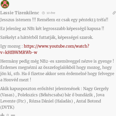
Lassie Tizenkilenc
10 éve
Jesszus istenem !!! Remélem ez csak egy péntek13 tréfa!!
Ez jelenleg az NB1 két legrosszabb képességű kapusa !!
Székelyt a háttérből futtatják, képességei szarok.
Igy mozog :
https://www.youtube.com/watch?
v=kHfBWMRWb-w
Hermány pedig még NB2-es szemüveggel nézve is gyenge !
Érdemes megnézni az összefoglalókból hogy mozog, hogy
jön ki, stb. Ha ő fizetne akkor sem érdemelné hogy felvegye
a Honvéd mezt !
Akik kapusposzton erősítést jelentenének : Nagy Gergely
(Vasas) , Polekszics (Békéscsaba) bár ő bundázik , Jova
Levente (Ftc) , Rózsa Dániel (Haladás) , Antal Botond
(DVTK)
0