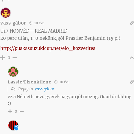
vass gábor
10 éve
U17 HONVÉD—REAL MADRID
20 perc után, 1-0 nekünk,gól Prastler Benjamin (15.p.)
http://puskassuzukicup.net/elo_kozvetites
0
Lassie Tizenkilenc
10 éve
Reply to
vass gábor
ez a Németh nevű gyerek nagyon jól mozog. Good dribbling
:)
0