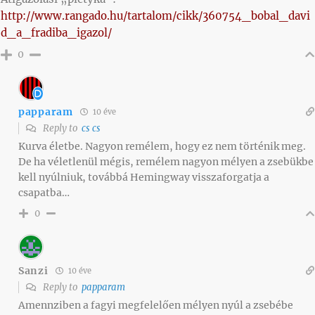
http://www.rangado.hu/tartalom/cikk/360754_bobal_davi
d_a_fradiba_igazol/
0
papparam
10 éve
Reply to
cs cs
Kurva életbe. Nagyon remélem, hogy ez nem történik meg.
De ha véletlenül mégis, remélem nagyon mélyen a zsebükbe
kell nyúlniuk, továbbá Hemingway visszaforgatja a
csapatba…
0
Sanzi
10 éve
Reply to
papparam
Amennziben a fagyi megfelelően mélyen nyúl a zsebébe