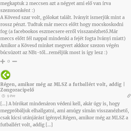
megkaptuk 2 meccsen azt a négyet ami elő van írva
szezononként :)
A Kövesd szar volt, gólokat talált. Iványit ismerjük mint a
rossz pénzt. Tudtuk már meccs előtt hogy mocskoskodni
fog (a facebookos eszmecsere erről visszanézhető.Már
meccs előtt fél nappal mindenki a fejét fogta Iványi miatt)
Amikor a Kövesd minket megvert akkkor szezon végén
búcsúzott az NB1-től…reméljük most is így lesz :)
0
Régen, amikor még az MLSZ a futballért volt, addig |
Zongoracipelő
9 éve
[…] A bírókat mindenáron védeni kell, akár úgy is, hogy
megpróbáljuk elhallgatni, ami amúgy simán visszanézhető,
csak kicsi utánjárást igényel.Régen, amikor még az MLSZ a
futballért volt, addig […]