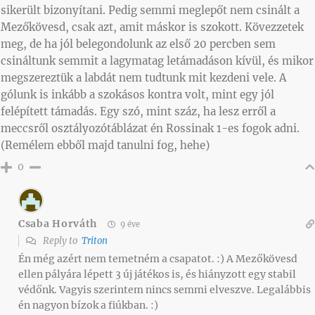
sikerült bizonyítani. Pedig semmi meglepőt nem csinált a
Mezőkövesd, csak azt, amit máskor is szokott. Kövezzetek
meg, de ha jól belegondolunk az első 20 percben sem
csináltunk semmit a lagymatag letámadáson kívül, és mikor
megszereztük a labdát nem tudtunk mit kezdeni vele. A
gólunk is inkább a szokásos kontra volt, mint egy jól
felépített támadás. Egy szó, mint száz, ha lesz erről a
meccsről osztályozótáblázat én Rossinak 1-es fogok adni.
(Remélem ebből majd tanulni fog, hehe)
0
Csaba Horváth
9 éve
Reply to
Triton
Én még azért nem temetném a csapatot. :) A Mezőkövesd
ellen pályára lépett 3 új játékos is, és hiányzott egy stabil
védőnk. Vagyis szerintem nincs semmi elveszve. Legalábbis
én nagyon bízok a fiúkban. :)