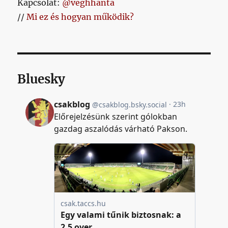
Kapcsolat:
@veghhanta
//
Mi ez és hogyan működik?
Bluesky