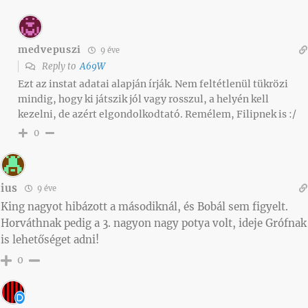
medvepuszi
9 éve
Reply to
A69W
Ezt az instat adatai alapján írják. Nem feltétlenül tükrözi
mindig, hogy ki játszik jól vagy rosszul, a helyén kell
kezelni, de azért elgondolkodtató. Remélem, Filipnek is :/
0
ius
9 éve
King nagyot hibázott a másodiknál, és Bobál sem figyelt.
Horváthnak pedig a 3. nagyon nagy potya volt, ideje Grófnak
is lehetőséget adni!
0