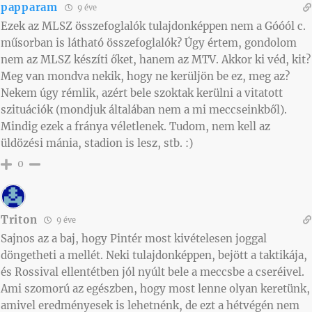
papparam
9 éve
Ezek az MLSZ összefoglalók tulajdonképpen nem a Góóól c.
műsorban is látható összefoglalók? Úgy értem, gondolom
nem az MLSZ készíti őket, hanem az MTV. Akkor ki véd, kit?
Meg van mondva nekik, hogy ne kerüljön be ez, meg az?
Nekem úgy rémlik, azért bele szoktak kerülni a vitatott
szituációk (mondjuk általában nem a mi meccseinkből).
Mindig ezek a fránya véletlenek. Tudom, nem kell az
üldözési mánia, stadion is lesz, stb. :)
0
Triton
9 éve
Sajnos az a baj, hogy Pintér most kivételesen joggal
döngetheti a mellét. Neki tulajdonképpen, bejött a taktikája,
és Rossival ellentétben jól nyúlt bele a meccsbe a cseréivel.
Ami szomorú az egészben, hogy most lenne olyan keretünk,
amivel eredményesek is lehetnénk, de ezt a hétvégén nem