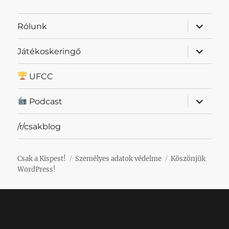
almenü
Rólunk
szétnyit
almenü
Játékoskeringő
szétnyit
UFCC
almenü
Podcast
szétnyit
/r/csakblog
Csak a Kispest!
Személyes adatok védelme
Köszönjük
WordPress!