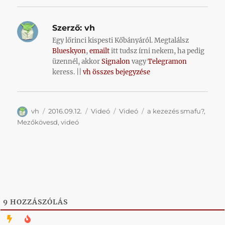
Szerző:
vh
Egy lőrinci kispesti Kőbányáról. Megtalálsz
Blueskyon
,
emailt
itt tudsz írni nekem, ha pedig
üzennél, akkor
Signalon
vagy
Telegramon
keress. ||
vh összes bejegyzése
Szerző
Közzétéve
Forma
Kategória
Címke
vh
2016.09.12.
Videó
Videó
a kezezés smafu?
,
Mezőkövesd
,
videó
9
HOZZÁSZÓLÁS