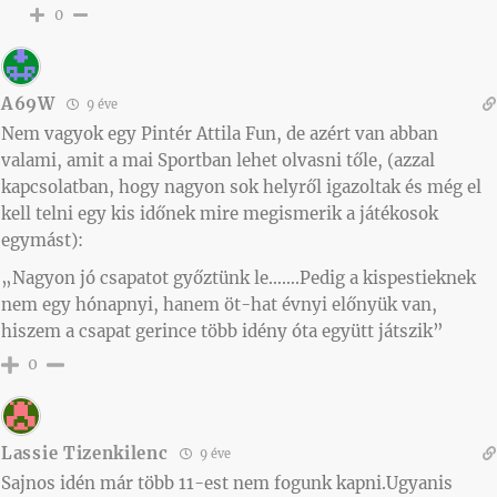
0
A69W
9 éve
Nem vagyok egy Pintér Attila Fun, de azért van abban
valami, amit a mai Sportban lehet olvasni tőle, (azzal
kapcsolatban, hogy nagyon sok helyről igazoltak és még el
kell telni egy kis időnek mire megismerik a játékosok
egymást):
„Nagyon jó csapatot győztünk le…….Pedig a kispestieknek
nem egy hónapnyi, hanem öt-hat évnyi előnyük van,
hiszem a csapat gerince több idény óta együtt játszik”
0
Lassie Tizenkilenc
9 éve
Sajnos idén már több 11-est nem fogunk kapni.Ugyanis