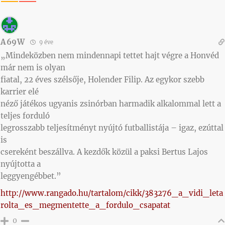
A69W
9 éve
„Mindeközben nem mindennapi tettet hajt végre a Honvéd
már nem is olyan
fiatal, 22 éves szélsője, Holender Filip. Az egykor szebb
karrier elé
néző játékos ugyanis zsinórban harmadik alkalommal lett a
teljes forduló
legrosszabb teljesítményt nyújtó futballistája – igaz, ezúttal
is
csereként beszállva. A kezdők közül a paksi Bertus Lajos
nyújtotta a
leggyengébbet.”
http://www.rangado.hu/tartalom/cikk/383276_a_vidi_leta
rolta_es_megmentette_a_fordulo_csapatat
0