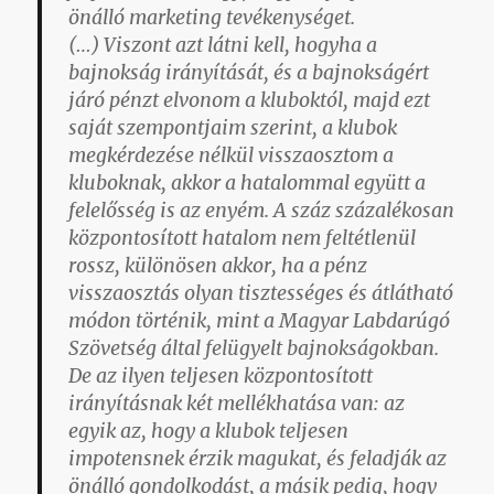
önálló marketing tevékenységet.
(…) Viszont azt látni kell, hogyha a
bajnokság irányítását, és a bajnokságért
járó pénzt elvonom a kluboktól, majd ezt
saját szempontjaim szerint, a klubok
megkérdezése nélkül visszaosztom a
kluboknak, akkor a hatalommal együtt a
felelősség is az enyém. A száz százalékosan
központosított hatalom nem feltétlenül
rossz, különösen akkor,
ha a pénz
visszaosztás olyan tisztességes és átlátható
módon történik, mint a Magyar Labdarúgó
Szövetség által felügyelt bajnokságokban
.
De az ilyen teljesen központosított
irányításnak két mellékhatása van: az
egyik az, hogy a klubok teljesen
impotensnek érzik magukat, és feladják az
önálló gondolkodást, a másik pedig, hogy