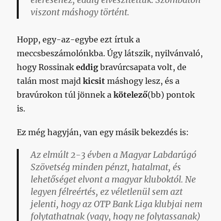
eléréséhez, eddig elveszítettük. Szombaton
viszont máshogy történt.
Hopp, egy-az-egybe ezt írtuk a
meccsbeszámolónkba. Úgy látszik, nyilvánvaló,
hogy Rossinak
eddig
bravúrcsapata volt, de
talán most majd
kicsit
máshogy lesz, és a
bravúrokon túl jönnek a
kötelező
(bb) pontok
is.
Ez még hagyján, van egy másik bekezdés is:
Az elmúlt 2-3 évben a Magyar Labdarúgó
Szövetség minden pénzt, hatalmat, és
lehetőséget elvont a magyar kluboktól. Ne
legyen félreértés, ez véletlenül sem azt
jelenti, hogy az OTP Bank Liga klubjai nem
folytathatnak (vagy, hogy ne folytassanak)