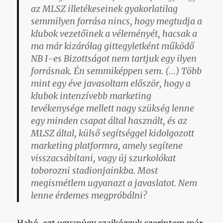
az MLSZ illetékeseinek gyakorlatilag
semmilyen forrása nincs, hogy megtudja a
klubok vezetőinek a véleményét, hacsak a
ma már kizárólag gittegyletként működő
NB I-es Bizottságot nem tartjuk egy ilyen
forrásnak. Én semmiképpen sem. (…) Több
mint egy éve javasoltam először, hogy a
klubok intenzívebb marketing
tevékenysége mellett nagy szükség lenne
egy minden csapat által használt, és az
MLSZ által, külső segítséggel kidolgozott
marketing platformra, amely segítene
visszacsábítani, vagy új szurkolókat
toborozni stadionjainkba. Most
megismétlem ugyanazt a javaslatot. Nem
lenne érdemes megpróbálni?