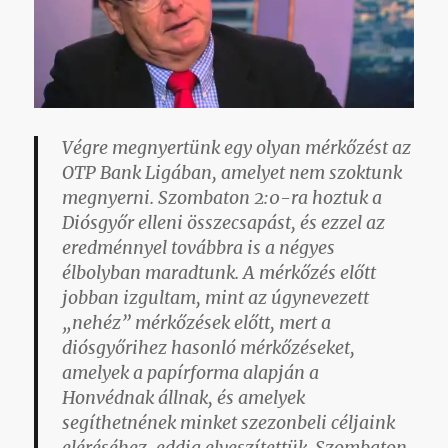
Végre megnyertünk egy olyan mérkőzést az
OTP Bank Ligában, amelyet nem szoktunk
megnyerni. Szombaton 2:0-ra hoztuk a
Diósgyőr elleni összecsapást, és ezzel az
eredménnyel továbbra is a négyes
élbolyban maradtunk. A mérkőzés előtt
jobban izgultam, mint az úgynevezett
„nehéz” mérkőzések előtt, mert a
diósgyőrihez hasonló mérkőzéseket,
amelyek a papírforma alapján a
Honvédnak állnak, és amelyek
segíthetnének minket szezonbeli céljaink