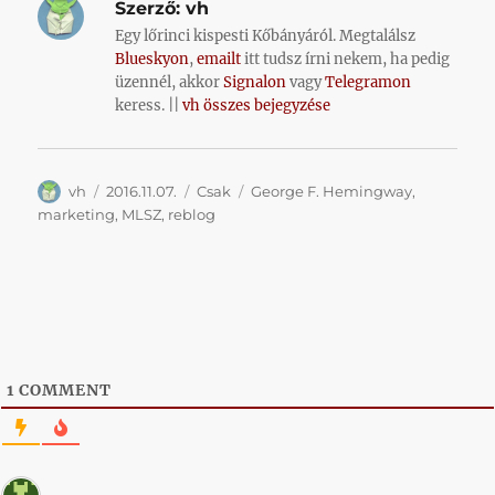
Szerző:
vh
Egy lőrinci kispesti Kőbányáról. Megtalálsz
Blueskyon
,
emailt
itt tudsz írni nekem, ha pedig
üzennél, akkor
Signalon
vagy
Telegramon
keress. ||
vh összes bejegyzése
Szerző
Közzétéve
Kategória
Címke
vh
2016.11.07.
Csak
George F. Hemingway
,
marketing
,
MLSZ
,
reblog
1
COMMENT