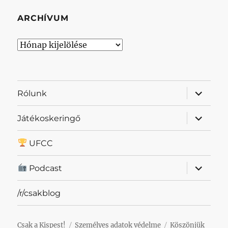
ARCHÍVUM
Archívum
almenü
Rólunk
szétnyit
almenü
Játékoskeringő
szétnyit
UFCC
almenü
Podcast
szétnyit
/r/csakblog
Csak a Kispest!
Személyes adatok védelme
Köszönjük