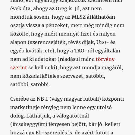
Hahó, ezt ugyanúgy szajkózzuk szerintem már
évek óta, ahogy az Öreg is. Jó, azt nem
mondtuk sosem, hogy az MLSZ
átláthatóan
osztja vissza a pénzeket, mert még mindig nem
közölte, hogy miért mennyit fizet és milyen
alapon (szerencsejáték, tévés díjak, U20- és
egyéb kvóták, etc), hogy a TAO-ról egyáltalán
nem ad ki adatokat (ráadásul már a
törvény
szerint
se kell neki), hogy azt mondja magáról,
nem közadatköteles szervezet, satöbbi,
satöbbi, satöbbi.
Cserébe az NB I. (vagy magyar futball) központi
marketingje tényleg nem lenne egy utolsó
dolog. Láthatjuk, a válogatottnál
(#csakeggyütt) fényesen bejött, bár jó, kellett
hozzá egy Eb-szereplés is, de azért futott a