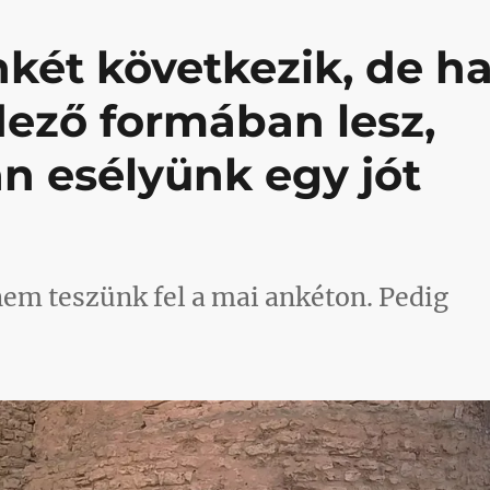
ét következik, de h
dező formában lesz,
n esélyünk egy jót
em teszünk fel a mai ankéton. Pedig