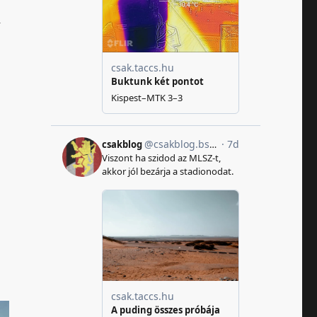
a
 esővíztározóval”