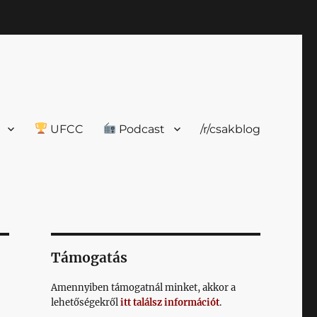
UFCC
Podcast
/r/csakblog
Támogatás
Amennyiben támogatnál minket, akkor a
lehetőségekről
itt találsz információt
.