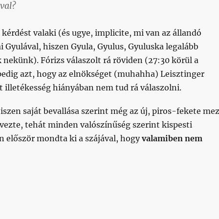
óval?
a kérdést valaki (és ugye, implicite, mi van az állandó
ai Gyulával, hiszen Gyula, Gyulus, Gyuluska legalább
 nekünk). Fórizs válaszolt rá röviden (27:30 körül a
edig azt, hogy az elnökséget (muhahha) Leisztinger
rt illetékesség hiányában nem tud rá válaszolni.
iszen saját bevallása szerint még az új, piros-fekete mez
rvezte, tehát minden valószínűség szerint kispesti
n először mondta ki a szájával, hogy
valamiben nem
s: ankétnak nevezett bohózat”