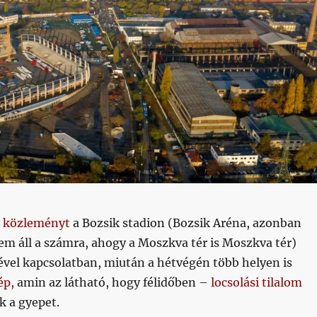
y közleményt
a Bozsik stadion (Bozsik Aréna, azonban
m áll a számra, ahogy a Moszkva tér is Moszkva tér)
vel kapcsolatban, miután a hétvégén több helyen is
ép,
amin az látható, hogy félidőben –
locsolási tilalom
k a gyepet.