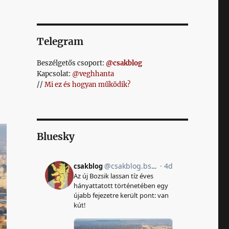
Telegram
Beszélgetős csoport:
@csakblog
Kapcsolat:
@veghhanta
//
Mi ez és hogyan működik?
Bluesky