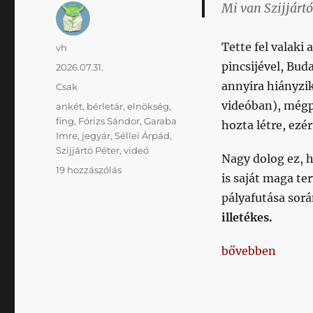
Mi van Szijjárt
Tette fel valaki 
Szerző
vh
pincsijével, Bud
Közzétéve
2026.07.31.
annyira hiányzik
Kategória
Csak
videóban), mégp
Címke
ankét
,
bérletár
,
elnökség
,
fing
,
Fórizs Sándor
,
Garaba
hozta létre, ezé
Imre
,
jegyár
,
Séllei Árpád
,
Szijjártó Péter
,
videó
Nagy dolog ez, h
Csak
19 hozzászólás
is saját maga te
a
pályafutása sorá
szokásos:
ankétnak
illetékes.
nevezett
bohózat
„Csak a szokáso
bővebben
című
bejegyzéshez