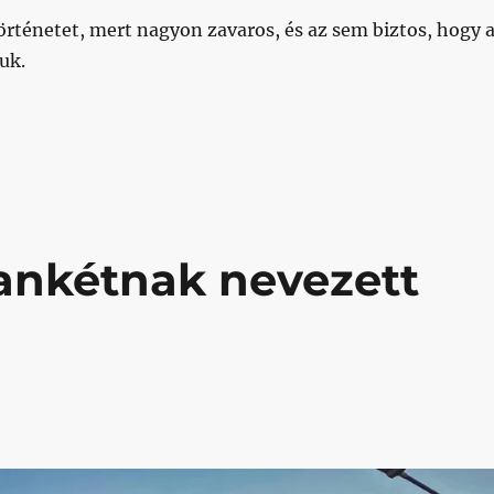
örténetet, mert nagyon zavaros, és az sem biztos, hogy 
uk.
llottunk arról, hogy a Bozsik rendelkezik saját kúttal és
 ankétnak nevezett