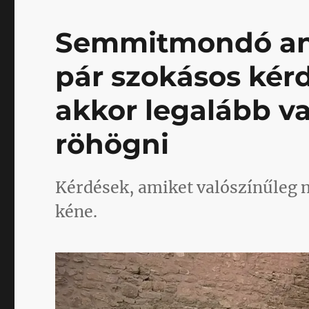
Semmitmondó ank
pár szokásos kér
akkor legalább va
röhögni
Kérdések, amiket valószínűleg n
kéne.