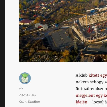
A klub
kitett eg
nekem sehogy se
Szerző
vh
öntözőrendszeré
Közzétéve
2026.08.03.
megjelent egy k
Kategória
Csak
,
Stadion
idején
– locsoljá