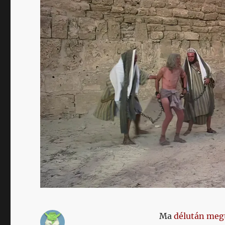
Ma
délután megt