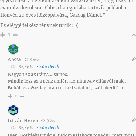
egyeztetések, de a konkrét klubváltásra lehet, hogy csak fél
év múlva kerül sor. Ebbe a kategóriába tartozik például a
Honvéd 20 éves középpályása, Gazdag Dániel.”
Ez eléggé félkész ténynek tűnik :-(
0
A69W
9 éve
Reply to
István Hereb
Nagyon ez az irány….,sajnos.
Mindig lesz az a pénz amiért Hemingway ellágyúl majd.
Bobál lesz Gazdag után tuti aki valahol „szóbakerül” :(
0
István Hereb
9 éve
Reply to
István Hereb
Igen, Botkáékat még el tudom valahogy fogadni, mert most