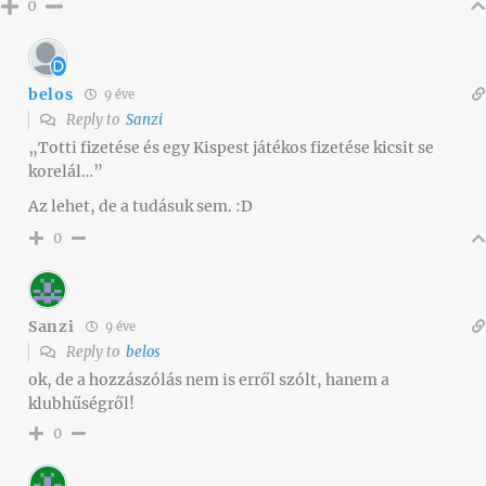
0
belos
9 éve
Reply to
Sanzi
„Totti fizetése és egy Kispest játékos fizetése kicsit se
korelál…”
Az lehet, de a tudásuk sem. :D
0
Sanzi
9 éve
Reply to
belos
ok, de a hozzászólás nem is erről szólt, hanem a
klubhűségről!
0