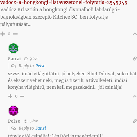
vadocz-a-hongkongi-listavezetonel-folytatja-2545945
Vadócz Krisztián a hongkongi élvonalbeli labdarúgó-
bajnokságban szereplő Kitchee SC-ben folytatja
pályafutását…
0
Sanzi
9 éve
Reply to
Pelso
szvsz. imád világotlátni, jó helyeken élhet Dórival, sok ruhát
és ékszert vehet neki, meg is fizetik, a távolkeleti, indiai
konyha világhírű, nem kell megszakadni… jól csinálja!
0
Pelso
9 éve
Reply to
Sanzi
tényleg jól csinálja! :) és Dóri is megérdemli !