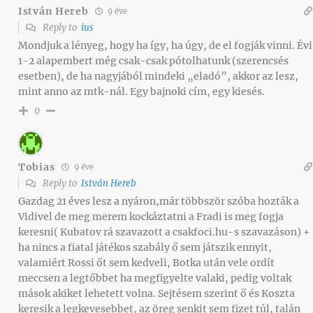
István Hereb
9 éve
Reply to
ius
Mondjuk a lényeg, hogy ha így, ha úgy, de el fogják vinni. Évi
1-2 alapembert még csak-csak pótolhatunk (szerencsés
esetben), de ha nagyjából mindeki „eladó”, akkor az lesz,
mint anno az mtk-nál. Egy bajnoki cím, egy kiesés.
0
Tobias
9 éve
Reply to
István Hereb
Gazdag 21 éves lesz a nyáron,már többször szóba hozták a
Vidivel de meg merem kockáztatni a Fradi is meg fogja
keresni( Kubatov rá szavazott a csakfoci.hu-s szavazáson) +
ha nincs a fiatal játékos szabály ő sem játszik ennyit,
valamiért Rossi őt sem kedveli, Botka után vele ordít
meccsen a legtőbbet ha megfigyelte valaki, pedig voltak
mások akiket lehetett volna. Sejtésem szerint ő és Koszta
keresik a legkevesebbet, az öreg senkit sem fizet túl, talán