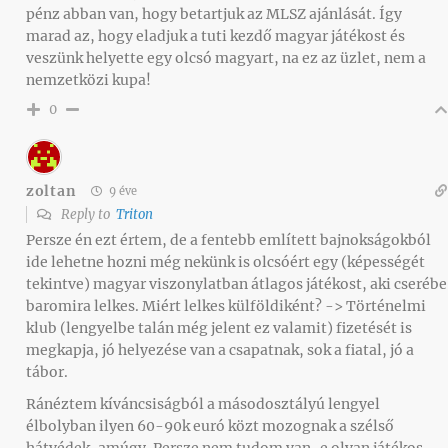
pénz abban van, hogy betartjuk az MLSZ ajánlását. Így
marad az, hogy eladjuk a tuti kezdő magyar játékost és
veszünk helyette egy olcsó magyart, na ez az üzlet, nem a
nemzetközi kupa!
0
zoltan
9 éve
Reply to
Triton
Persze én ezt értem, de a fentebb említett bajnokságokból
ide lehetne hozni még nekünk is olcsóért egy (képességét
tekintve) magyar viszonylatban átlagos játékost, aki cserébe
baromira lelkes. Miért lelkes külföldiként? -> Történelmi
klub (lengyelbe talán még jelent ez valamit) fizetését is
megkapja, jó helyezése van a csapatnak, sok a fiatal, jó a
tábor.
Ránéztem kíváncsiságból a másodosztályú lengyel
élbolyban ilyen 60-90k euró közt mozognak a szélső