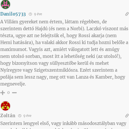
Danilo5733
9 éve
A Villám gyereket nem értem, láttam régebben, de
szerintem dettó Hajdú (és nem a Norbi). Laczkó viszont más
tészta, ugye azt ne felejtsük el, hogy Rossi akarja (nem
Hemi hatására), ha valaki akkor Rossi ki tudja hozni belőle a
maximumot. Vagyis azt, amiért válogatott lett és amúgy
nem utolsó sorban, most itt a lehetőség neki (az utolsó!),
hogy bizonyítson vagy süllyesztőbe kerül és mehet
Nyíregyre vagy Szigetszentmiklósra. Ezért szerintem a
pofája sem lessz nagy, meg ott van Lanza és Kamber, hogy
megnevelje.
0
Zoltán
9 éve
Szerintem lengyel első, vagy inkább másodosztályban vagy