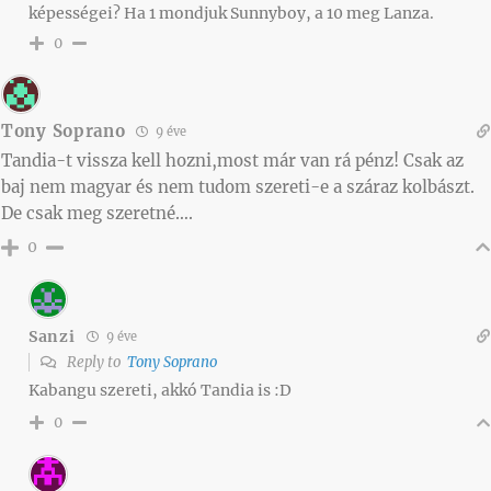
képességei? Ha 1 mondjuk Sunnyboy, a 10 meg Lanza.
0
Tony Soprano
9 éve
Tandia-t vissza kell hozni,most már van rá pénz! Csak az
baj nem magyar és nem tudom szereti-e a száraz kolbászt.
De csak meg szeretné….
0
Sanzi
9 éve
Reply to
Tony Soprano
Kabangu szereti, akkó Tandia is :D
0