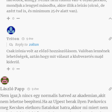
hátvédek, amúgy. Persze nem tudom van-e olyan játékos,
mondjuk a lengyel másodba, akire illik a leírás (olcsó, de
azért tud is, és minimum 25 év alatt van).
0
Triton
9 éve
Reply to
zoltan
Csak irónia volt az előző hozzászólásom. Valóban lennének
lehetőségek, aztán hogy mit választ a klubvezetés majd
kiderül.
0
László Papp
9 éve
Nem igaz,h nincs egy normalis hatved az akademian,akit
nem lehetne beepiteni.Ha az Ujpest berak ilyen Pavkovics
meg Kecskes eletkoru fiatalokat hatra,akkor mi miert nem