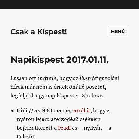
Mastodon
Csak a Kispest!
MENÜ
Napikispest 2017.01.11.
Lassan ott tartunk, hogy az
ilyen
átigazolási
hírek már nem is érnek önálló posztot,
legfeljebb egy napikispestet. Siralmas.
Hidi //
az NSO ma már
arról ír
, hogy a
nyáron lejáró szerződésű csékáért
bejelentkezett a
Fradi
és – nyilván – a
Felcsút.