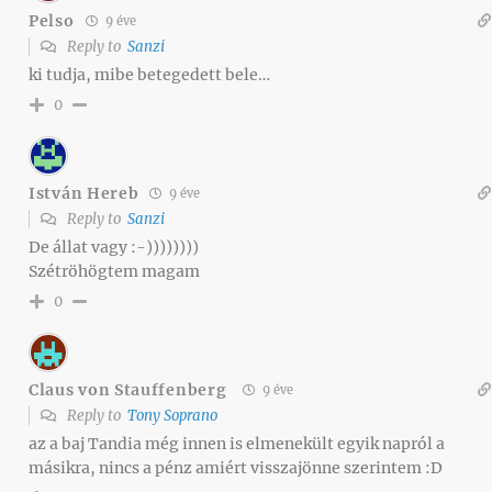
Pelso
9 éve
Reply to
Sanzi
ki tudja, mibe betegedett bele…
0
István Hereb
9 éve
Reply to
Sanzi
De állat vagy :-))))))))
Szétröhögtem magam
0
Claus von Stauffenberg
9 éve
Reply to
Tony Soprano
az a baj Tandia még innen is elmenekült egyik napról a
másikra, nincs a pénz amiért visszajönne szerintem :D