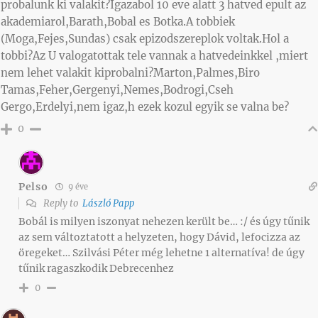
probalunk ki valakit?Igazabol 10 eve alatt 3 hatved epult az
akademiarol,Barath,Bobal es Botka.A tobbiek
(Moga,Fejes,Sundas) csak epizodszereplok voltak.Hol a
tobbi?Az U valogatottak tele vannak a hatvedeinkkel ,miert
nem lehet valakit kiprobalni?Marton,Palmes,Biro
Tamas,Feher,Gergenyi,Nemes,Bodrogi,Cseh
Gergo,Erdelyi,nem igaz,h ezek kozul egyik se valna be?
0
Pelso
9 éve
Reply to
László Papp
Bobál is milyen iszonyat nehezen került be… :/ és úgy tűnik
az sem változtatott a helyzeten, hogy Dávid, lefocizza az
öregeket… Szilvási Péter még lehetne 1 alternatíva! de úgy
tűnik ragaszkodik Debrecenhez
0