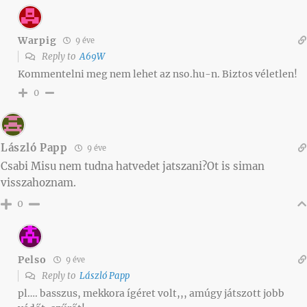
Warpig
9 éve
Reply to
A69W
Kommentelni meg nem lehet az nso.hu-n. Biztos véletlen!
0
László Papp
9 éve
Csabi Misu nem tudna hatvedet jatszani?Ot is siman
visszahoznam.
0
Pelso
9 éve
Reply to
László Papp
pl…. basszus, mekkora ígéret volt,,, amúgy játszott jobb