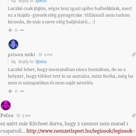
Reply to
Sforza
Laczkó csak jöjjön, végre lesz igazi spíler balbekkünk, mert
ez a Hajdú-gyerek elég gyengécske. Villámról nem tudom
kicsoda, de már a neve elég baljóslatú… :)
0
prison miki
9 éve
Reply to
Sforza
Laczkó lehet, hogy mostanában nincs formában, de az a
helyzet, hogy többet tett le az asztalra, mint Botka, még ha
nem is szimpatikus és nem saját nevelés.
0
Pelso
9 éve
ez azért már Kitcheet durva, hogy 2 szezont nem marad 1
csapatnál…
http://www.nemzetisport.hu/legiosok/legiosok-