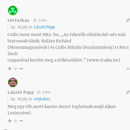
vérfarkas
9 éve
Reply to
László Papp
Csábi most ment NB3-ba; „Az érkezők oldalán két név már
biztosnak tűnik: Balázs Richárd
(Mosonmagyaróvár) és Csábi Mihály (Kozármisleny) is Bücs
Zsolt
csapatával kezdte meg a felkészülést.” (www.fcajka.hu)
0
László Papp
9 éve
Reply to
vérfarkas
Meg egy elb.szott karrier.Kezet foghatnak majd Ajkan
Lorinczivel.
0