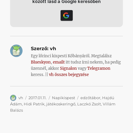
között lásd a Google keresőben
Szerző:
vh
Egy lőrinci kispesti Kőbányáról. Megtalálsz
Blueskyon
,
emailt
itt tudsz írni nekem, ha pedig
üzennél, akkor
Signalon
vagy
Telegramon
keress. ||
vh összes bejegyzése
Szerző
Közzétéve
Kategória
Címke
vh
2017.01.11.
Napikispest
edzőtábor
,
Hajdú
Ádám
,
Hidi Patrik
,
játékoskeringő
,
Laczkó Zsolt
,
Villám
Balázs