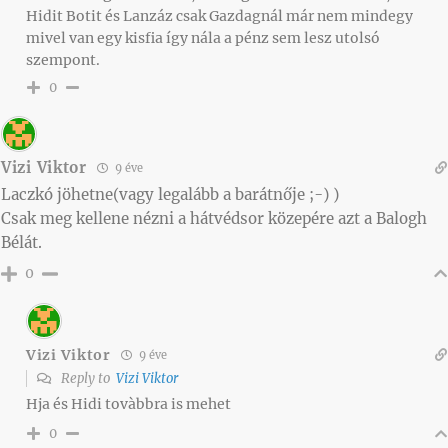
Hidit Botit és Lanzáz csak Gazdagnál már nem mindegy
mivel van egy kisfia így nála a pénz sem lesz utolsó
szempont.
0
Vizi Viktor
9 éve
Laczkó jöhetne(vagy legalább a barátnője ;-) )
Csak meg kellene nézni a hátvédsor közepére azt a Balogh
Bélát.
0
Vizi Viktor
9 éve
Reply to
Vizi Viktor
Hja és Hidi tovàbbra is mehet
0