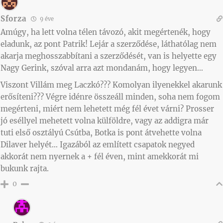
Sforza
9 éve
Amúgy, ha lett volna télen távozó, akit megértenék, hogy
eladunk, az pont Patrik! Lejár a szerződése, láthatólag nem
akarja meghosszabbítani a szerződését, van is helyette egy
Nagy Gerink, szóval arra azt mondanám, hogy legyen…
Viszont Villám meg Laczkó??? Komolyan ilyenekkel akarunk
erősíteni??? Végre idénre összeáll minden, soha nem fogom
megérteni, miért nem lehetett még fél évet várni? Prosser
jó eséllyel mehetett volna külföldre, vagy az addigra már
tuti első osztályú Csútba, Botka is pont átvehette volna
Dilaver helyét… Igazából az említett csapatok negyed
akkorát nem nyernek a + fél éven, mint amekkorát mi
bukunk rajta.
0