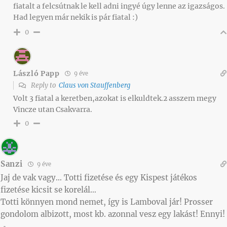
fiatalt a felcsútnak le kell adni ingyé úgy lenne az igazságos.
Had legyen már nekik is pár fiatal :)
0
László Papp
9 éve
Reply to
Claus von Stauffenberg
Volt 3 fiatal a keretben,azokat is elkuldtek.2 asszem megy
Vincze utan Csakvarra.
0
Sanzi
9 éve
Jaj de vak vagy… Totti fizetése és egy Kispest játékos
fizetése kicsit se korelál…
Totti könnyen mond nemet, így is Lamboval jár! Prosser
gondolom albizott, most kb. azonnal vesz egy lakást! Ennyi!