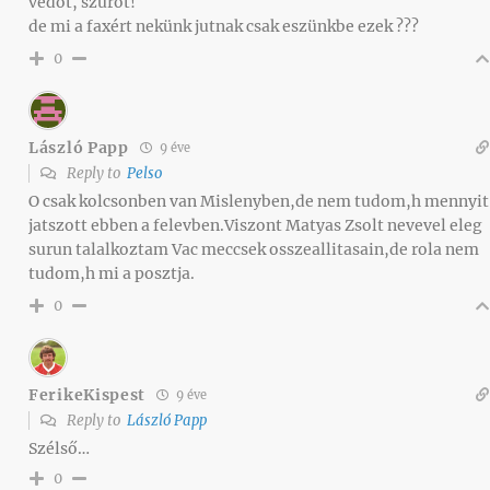
védőt, szűrőt!
de mi a faxért nekünk jutnak csak eszünkbe ezek ???
0
László Papp
9 éve
Reply to
Pelso
O csak kolcsonben van Mislenyben,de nem tudom,h mennyit
jatszott ebben a felevben.Viszont Matyas Zsolt nevevel eleg
surun talalkoztam Vac meccsek osszeallitasain,de rola nem
tudom,h mi a posztja.
0
FerikeKispest
9 éve
Reply to
László Papp
Szélső…
0