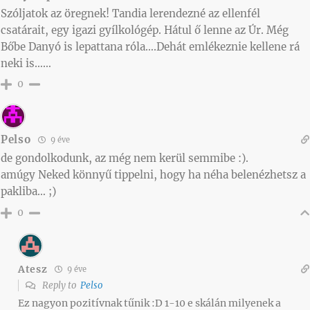
Szóljatok az öregnek! Tandia lerendezné az ellenfél
csatárait, egy igazi gyílkológép. Hátul ő lenne az Úr. Még
Bőbe Danyó is lepattana róla….Dehát emlékeznie kellene rá
neki is……
0
Pelso
9 éve
de gondolkodunk, az még nem kerül semmibe :).
amúgy Neked könnyű tippelni, hogy ha néha belenézhetsz a
pakliba… ;)
0
Atesz
9 éve
Reply to
Pelso
Ez nagyon pozitívnak tűnik :D 1-10 e skálán milyenek a