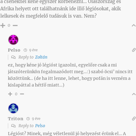
a cseheknél kéne egyszer körbenézni… Olaszország és
Afrika helyett ott találhatnánk ide illő légiósokat, akik
lelkesek és megfelelő tudásuk is van. Nem?
0
Pelso
9 éve
Reply to
Zoltán
ez, hogy kéne jó légióst igazolni, egyelőre csak a mi
játszóterünkön fogalmazódott meg…:) szabó öcsi’ nincs itt
közöttünk… (de ha itt lenne, lehet, hogy pofán is verném a
kislapáttal a hétfő miatt…)
0
Triton
9 éve
Reply to
Pelso
Légióst? Minek, még véletlenül jó helyezést érünk el… A