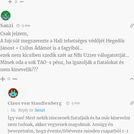
0
Sanzi
9 éve
Csak jelzem,
A fujcsút megszerezte a Hali tehetséges védőjét Hegedűs
Jánost + Csilus Ádámot is a fagyiból…
ezek nem kicsiben szedik szét az NB1 U21es válogatottját…
Minek oda a sok TAO-s pénz, ha igazolják a fiatalokat és
nem kinevelik???
0
Claus von Stauffenberg
9 éve
Reply to
Sanzi
Így van! Mert nekik nincsenek fiataljaik és ha már kinevelni
nem tudnak, akkor vegyenek maguknak. Amúgy én
bevezetném, hogy évente/félévente minden csapatból 1-1