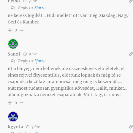
Pelso
9 éve
Reply to
Sforza
ne keress logikát… Hidi mellett ott van még :Gazdag, Nagy
Geri és Kamber
0
Sanzi
9 éve
Reply to
Sforza
itt a lényeg. nem kellenek ide összeesküvés elméletek, el
sincs rejtve! fityesz stílus, előttünk lopnak és még rá se
csapunk a kezükre, urambocsát még meg is köszönjük…
Már most tudatosan gyengítik a Kövesdet, Halit, minket…
aládolgoznak a nemzet csapatainak, Vidi, fagyi… ennyi
0
kgyula
9 éve