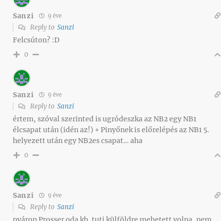
Sanzi
9 éve
Reply to
Sanzi
Felcsúton? :D
0
Sanzi
9 éve
Reply to
Sanzi
értem, szóval szerinted is ugródeszka az NB2 egy NB1
élcsapat után (idén az!) + Pinyőnek is előrelépés az NB1 5.
helyezett után egy NB2es csapat… aha
0
Sanzi
9 éve
Reply to
Sanzi
nyáron Prosser oda kb. tuti külföldre mehetett volna, nem