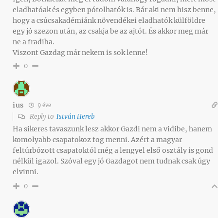
eladhatóak és egyben pótolhatók is. Bár aki nem hisz benne,
hogy a csúcsakadémiánk növendékei eladhatók külföldre
egy jó szezon után, az csakja be az ajtót. És akkor meg már
ne a fradiba.
Viszont Gazdag már nekem is sok lenne!
0
ius
9 éve
Reply to
István Hereb
Ha sikeres tavaszunk lesz akkor Gazdi nem a vidibe, hanem
komolyabb csapatokoz fog menni. Azért a magyar
feltúrbózott csapatoktól még a lengyel első osztály is gond
nélkül igazol. Szóval egy jó Gazdagot nem tudnak csak úgy
elvinni.
0