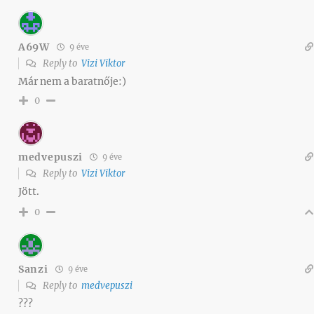
A69W
9 éve
Reply to
Vizi Viktor
Már nem a baratnője:)
0
medvepuszi
9 éve
Reply to
Vizi Viktor
Jött.
0
Sanzi
9 éve
Reply to
medvepuszi
???