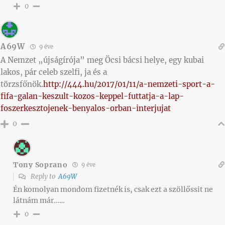
0
A69W
9 éve
A Nemzet „újságírója” meg Öcsi bácsi helye, egy kubai
lakos, pár celeb szelfi, ja és a
törzsfőnök.
http://444.hu/2017/01/11/a-nemzeti-sport-a-
fifa-galan-keszult-kozos-keppel-futtatja-a-lap-
foszerkesztojenek-benyalos-orban-interjujat
0
Tony Soprano
9 éve
Reply to
A69W
Én komolyan mondom fizetnék is, csak ezt a szöllőssit ne
látnám már……
0