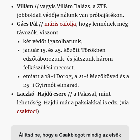
Villám //
vagyis Villám Balázs, a ZTE
jobboldali védője nálunk van próbajátékon.
Gács Pál //
máris cáfolja
, hogy lennének még
távozók. Viszont
két védőt igazolhatunk,
január 15. és 25. között Törökben
edzőtáborozunk, és játszunk három
felkészülési meccset.
emiatt a 18-i Dorog, a 21-i Mezőköved és a
25-i Gyirmót elmarad.
Laczkó-Hajdú csere //
a Pakssal, mint
lehetőség. Hajdú már a paksiakkal is edz. (via
csakfoci
)
Állítsd be, hogy a Csakblogot mindig az elsők