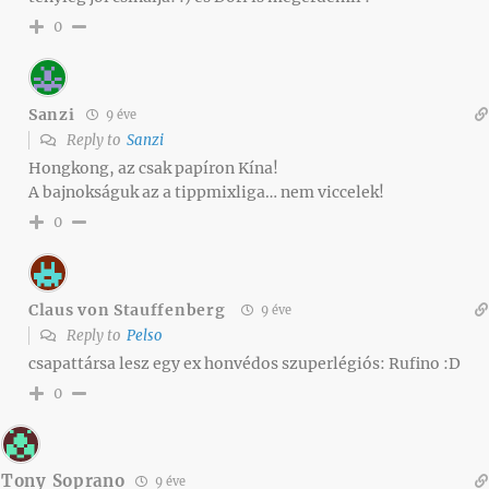
0
Sanzi
9 éve
Reply to
Sanzi
Hongkong, az csak papíron Kína!
A bajnokságuk az a tippmixliga… nem viccelek!
0
Claus von Stauffenberg
9 éve
Reply to
Pelso
csapattársa lesz egy ex honvédos szuperlégiós: Rufino :D
0
Tony Soprano
9 éve