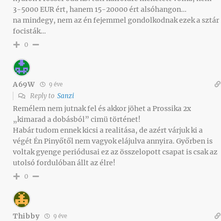
3-5000 EUR ért, hanem 15-20000 ért alsóhangon…
na mindegy, nem az én fejemmel gondolkodnak ezek a sztár
focisták…
0
A69W
9 éve
Reply to
Sanzi
Remélem nem jutnak fel és akkor jöhet a Prossika 2x
„kimarad a dobásból” cimü történet!
Habár tudom ennek kicsi a realitása, de azért várjuk ki a
végét Én Pinyőtől nem vagyok elájulva annyira. Győrben is
voltak gyenge periódusai ez az összelopott csapat is csak az
utolsó fordulóban állt az élre!
0
Thibby
9 éve