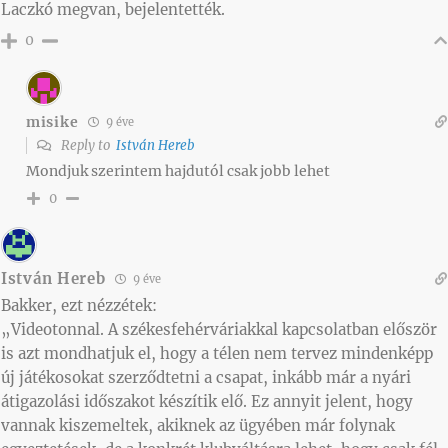
Laczkó megvan, bejelentették.
0
misike
9 éve
Reply to
István Hereb
Mondjuk szerintem hajdutól csak jobb lehet
0
István Hereb
9 éve
Bakker, ezt nézzétek:
„Videotonnal. A székesfehérváriakkal kapcsolatban először
is azt mondhatjuk el, hogy a télen nem tervez mindenképp
új játékosokat szerződtetni a csapat, inkább már a nyári
átigazolási időszakot készítik elő. Ez annyit jelent, hogy
vannak kiszemeltek, akiknek az ügyében már folynak